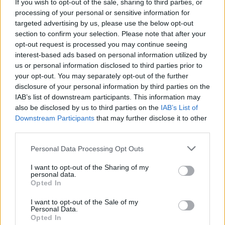
If you wish to opt-out of the sale, sharing to third parties, or
Leicht
processing of your personal or sensitive information for
targeted advertising by us, please use the below opt-out
section to confirm your selection. Please note that after your
Gefüllte Zucchini mit Schafskäse
opt-out request is processed you may continue seeing
Leicht
interest-based ads based on personal information utilized by
us or personal information disclosed to third parties prior to
your opt-out. You may separately opt-out of the further
Panierte Zucchini in der
disclosure of your personal information by third parties on the
Heißluftfritteuse
IAB’s list of downstream participants. This information may
Leicht
also be disclosed by us to third parties on the
IAB’s List of
Downstream Participants
that may further disclose it to other
Ziegenkäse im Schlafrock für den
third parties.
Grill
Personal Data Processing Opt Outs
Leicht
I want to opt-out of the Sharing of my
Überbackene Zucchini Scheiben
personal data.
Opted In
Leicht
I want to opt-out of the Sale of my
Personal Data.
Gebackene Zucchini-Scheiben
Opted In