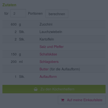
Zutaten
für
Portionen
berechnen
600
g
Zucchini
2
Stk.
Lauchzwiebeln
2
Stk.
Kartoffeln
Salz und Pfeffer
150
g
Schafskäse
200
ml
Schlagobers
Butter
(für die Auflaufform)
1
Stk.
Auflaufform
Zu den Küchenhelfern
Auf meine Einkaufsliste