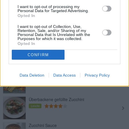
Leicht
I want to opt-out of processing my
Personal Data for Targeted Advertising.
Opted In
Zucchiniwaffeln
I want to opt-out of Collection, Use,
Leicht
Retention, Sale, and/or Sharing of my
Personal Data that Is Unrelated with the
Purposes for which it was collected.
Opted In
Panierte Zucchini
Leicht
CONFIRM
Zucchini-Frittata mit Räucherlachs
Data Deletion
Data Access
Privacy Policy
Leicht
Überbackene gefüllte Zucchini
Leicht
Zucchini Sauce