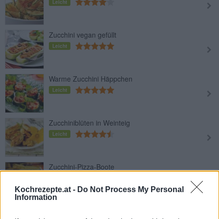
Leicht
Zucchini vegan gefüllt
Leicht
Warme Zucchini Häppchen
Leicht
Zucchiniblüten in Weinteig
Leicht
Zucchini-Pizza-Boote
Leicht
Kochrezepte.at -
Do Not Process My Personal
Information
Zucchiniauflauf mit Feta