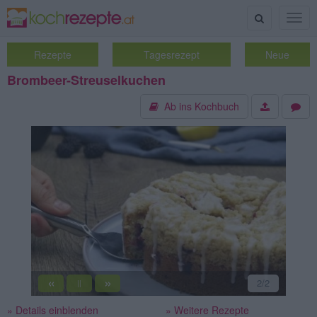
Suche
Togg
navig
Rezepte
Tagesrezept
Neue
Brombeer-Streuselkuchen
Ab ins Kochbuch
«
»
2
/2
||
» Details einblenden
» Weitere Rezepte