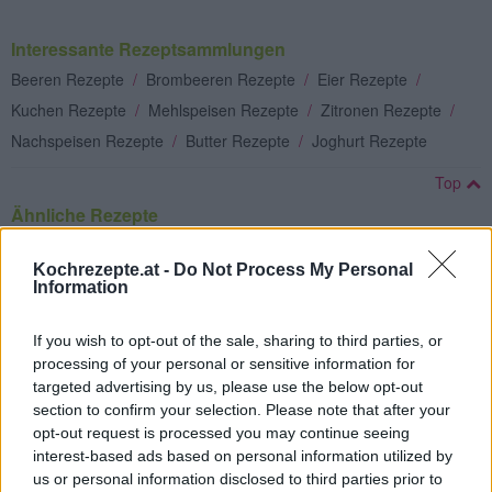
Interessante Rezeptsammlungen
Beeren Rezepte
/
Brombeeren Rezepte
/
Eier Rezepte
/
Kuchen Rezepte
/
Mehlspeisen Rezepte
/
Zitronen Rezepte
/
Nachspeisen Rezepte
/
Butter Rezepte
/
Joghurt Rezepte
Top
Ähnliche Rezepte
Butterkuchen
Kochrezepte.at -
Do Not Process My Personal
Leicht
Information
If you wish to opt-out of the sale, sharing to third parties, or
Ananas-Buttermilch-Kuchen
processing of your personal or sensitive information for
Leicht
targeted advertising by us, please use the below opt-out
section to confirm your selection. Please note that after your
opt-out request is processed you may continue seeing
Mohn-Rahm-Kuchen
interest-based ads based on personal information utilized by
Leicht
us or personal information disclosed to third parties prior to