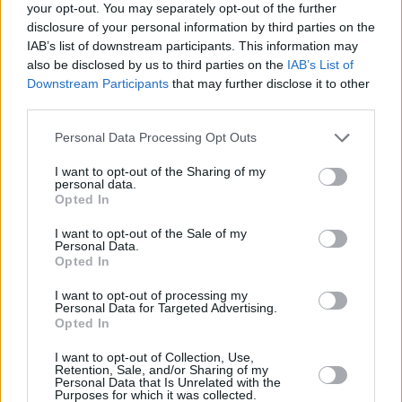
your opt-out. You may separately opt-out of the further
disclosure of your personal information by third parties on the
Flaumiger Vanillekuchen
IAB’s list of downstream participants. This information may
Leicht
also be disclosed by us to third parties on the
IAB’s List of
Downstream Participants
that may further disclose it to other
third parties.
Prophetenkuchen
Personal Data Processing Opt Outs
Leicht
I want to opt-out of the Sharing of my
personal data.
Opted In
Zitronenkuchen mit Baiserhaube
Leicht
I want to opt-out of the Sale of my
Personal Data.
Opted In
Italienischer Amarettokuchen
I want to opt-out of processing my
Leicht
Personal Data for Targeted Advertising.
Opted In
I want to opt-out of Collection, Use,
Nusskuchen mit Obers
Retention, Sale, and/or Sharing of my
Personal Data that Is Unrelated with the
Leicht
Purposes for which it was collected.