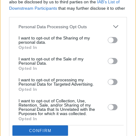
also be disclosed by us to third parties on the
IAB’s List of
Kidneybohnen-Brownies
Downstream Participants
that may further disclose it to other
Leicht
third parties.
Personal Data Processing Opt Outs
Heidelbeer-Brownies
I want to opt-out of the Sharing of my
Leicht
personal data.
Opted In
I want to opt-out of the Sale of my
Zuckerfreie Dattel-Brownies
Personal Data.
Leicht
Opted In
I want to opt-out of processing my
Personal Data for Targeted Advertising.
Avocado-Brownies
Opted In
Leicht
I want to opt-out of Collection, Use,
Retention, Sale, and/or Sharing of my
Personal Data that Is Unrelated with the
Purposes for which it was collected.
Peanuts Butter Chocolate Brownies
Opted In
Mittel
CONFIRM