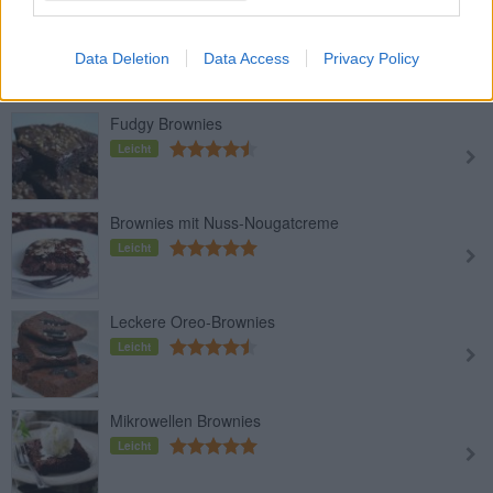
Protein Brownies
Leicht
Data Deletion
Data Access
Privacy Policy
Fudgy Brownies
Leicht
Brownies mit Nuss-Nougatcreme
Leicht
Leckere Oreo-Brownies
Leicht
Mikrowellen Brownies
Leicht