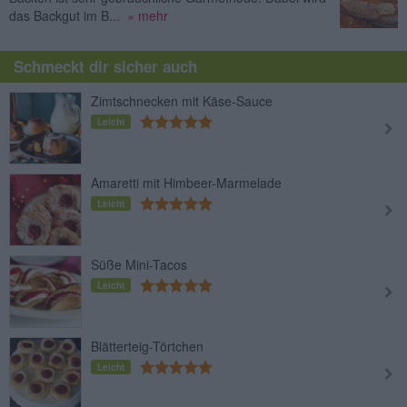
das Backgut im B...
» mehr
Schmeckt dir sicher auch
Zimtschnecken mit Käse-Sauce
Leicht
Amaretti mit Himbeer-Marmelade
Leicht
Süße Mini-Tacos
Leicht
Blätterteig-Törtchen
Leicht