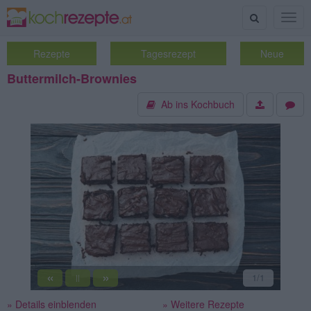
Suche
Togg
navig
Rezepte
Tagesrezept
Neue
Buttermilch-Brownies
Ab ins Kochbuch
«
»
1
/1
||
» Details einblenden
» Weitere Rezepte