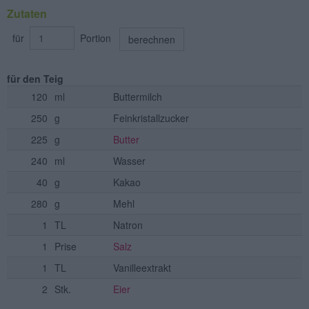
Zutaten
für
Portion
berechnen
für den Teig
120
ml
Buttermilch
250
g
Feinkristallzucker
225
g
Butter
240
ml
Wasser
40
g
Kakao
280
g
Mehl
1
TL
Natron
1
Prise
Salz
1
TL
Vanilleextrakt
2
Stk.
Eier