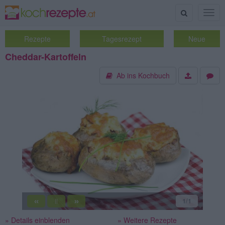
Suche
Togg
navig
Rezepte
Tagesrezept
Neue
Cheddar-Kartoffeln
Ab ins Kochbuch
«
»
1
/1
||
» Details einblenden
» Weitere Rezepte