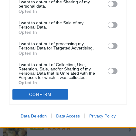
I want to opt-out of the Sharing of my
personal data.
Ofenerdäpfeln
Opted In
Leicht
I want to opt-out of the Sale of my
Personal Data.
Opted In
Fächererdäpfel vom Grill
I want to opt-out of processing my
Leicht
Personal Data for Targeted Advertising.
Opted In
I want to opt-out of Collection, Use,
Erdäpfelpuffer mit Räucherlachs
Retention, Sale, and/or Sharing of my
Leicht
Personal Data that Is Unrelated with the
Purposes for which it was collected.
Opted In
Kartoffel-Käse-Kroketten
CONFIRM
Leicht
Data Deletion
Data Access
Privacy Policy
Dillkartoffeln
Leicht