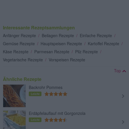
Interessante Rezeptsammlungen
Anfänger Rezepte
/
Beilagen Rezepte
/
Einfache Rezepte
/
Gemüse Rezepte
/
Hauptspeisen Rezepte
/
Kartoffel Rezepte
/
Käse Rezepte
/
Parmesan Rezepte
/
Pilz Rezepte
/
Vegetarische Rezepte
/
Vorspeisen Rezepte
Top
Ähnliche Rezepte
Backrohr Pommes
Leicht
Erdäpfelauflauf mit Gorgonzola
Leicht