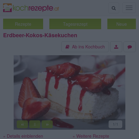
Suche
Togg
navig
Rezepte
Tagesrezept
Neue
Erdbeer-Kokos-Käsekuchen
Ab ins Kochbuch
«
»
1
/1
||
» Details einblenden
» Weitere Rezepte