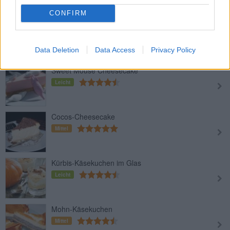
CONFIRM
Mandel-Kirsch-Käsekuchen
Mittel
Data Deletion
Data Access
Privacy Policy
Sweet Mouse Cheesecake
Leicht
Cocos-Cheesecake
Mittel
Kürbis-Käsekuchen im Glas
Leicht
Mohn-Käsekuchen
Mittel