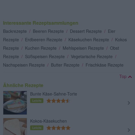
Interessante Rezeptsammlungen
Backrezepte
/
Beeren Rezepte
/
Dessert Rezepte
/
Eier
Rezepte
/
Erdbeeren Rezepte
/
Käsekuchen Rezepte
/
Kokos
Rezepte
/
Kuchen Rezepte
/
Mehlspeisen Rezepte
/
Obst
Rezepte
/
Süßspeisen Rezepte
/
Vegetarische Rezepte
/
Nachspeisen Rezepte
/
Butter Rezepte
/
Frischkäse Rezepte
Top
Ähnliche Rezepte
Bunte Käse-Sahne-Torte
Leicht
Kokos-Käsekuchen
Leicht