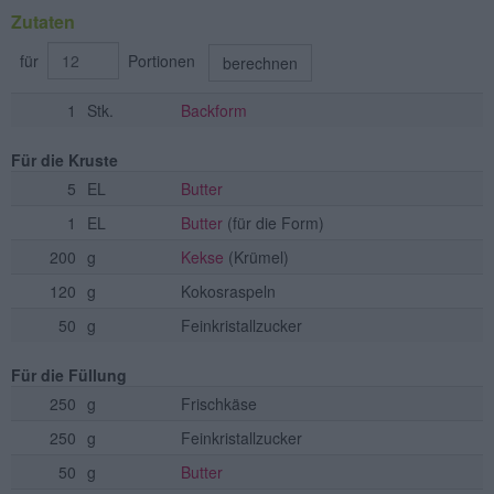
Zutaten
für
Portionen
berechnen
1
Stk.
Backform
Für die Kruste
5
EL
Butter
1
EL
Butter
(für die Form)
200
g
Kekse
(Krümel)
120
g
Kokosraspeln
50
g
Feinkristallzucker
Für die Füllung
250
g
Frischkäse
250
g
Feinkristallzucker
50
g
Butter