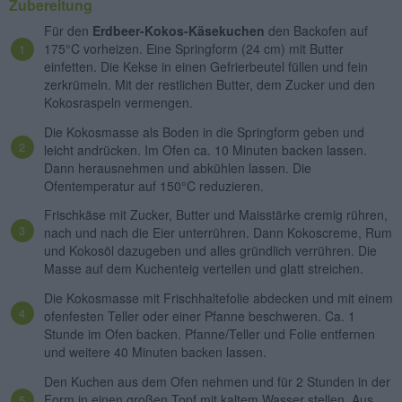
Zubereitung
Für den
Erdbeer-Kokos-Käsekuchen
den Backofen auf
175°C vorheizen. Eine Springform (24 cm) mit Butter
einfetten. Die Kekse in einen Gefrierbeutel füllen und fein
zerkrümeln. Mit der restlichen Butter, dem Zucker und den
Kokosraspeln vermengen.
Die Kokosmasse als Boden in die Springform geben und
leicht andrücken. Im Ofen ca. 10 Minuten backen lassen.
Dann herausnehmen und abkühlen lassen. Die
Ofentemperatur auf 150°C reduzieren.
Frischkäse mit Zucker, Butter und Maisstärke cremig rühren,
nach und nach die Eier unterrühren. Dann Kokoscreme, Rum
und Kokosöl dazugeben und alles gründlich verrühren. Die
Masse auf dem Kuchenteig verteilen und glatt streichen.
Die Kokosmasse mit Frischhaltefolie abdecken und mit einem
ofenfesten Teller oder einer Pfanne beschweren. Ca. 1
Stunde im Ofen backen. Pfanne/Teller und Folie entfernen
und weitere 40 Minuten backen lassen.
Den Kuchen aus dem Ofen nehmen und für 2 Stunden in der
Form in einen großen Topf mit kaltem Wasser stellen. Aus