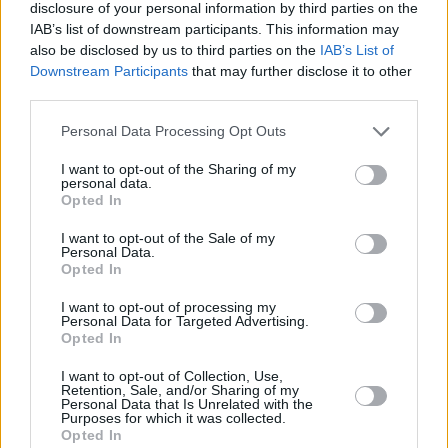
disclosure of your personal information by third parties on the
IAB’s list of downstream participants. This information may
NY Cheesecake
also be disclosed by us to third parties on the
IAB’s List of
Leicht
Downstream Participants
that may further disclose it to other
third parties.
Personal Data Processing Opt Outs
Kinderriegel-Käsekuchen
Leicht
I want to opt-out of the Sharing of my
personal data.
Opted In
Käsekuchen mit Schokohaube
I want to opt-out of the Sale of my
Leicht
Personal Data.
Opted In
I want to opt-out of processing my
Käsekuchen mit Heidelbeeren
Personal Data for Targeted Advertising.
Opted In
Leicht
I want to opt-out of Collection, Use,
Retention, Sale, and/or Sharing of my
Oreo-Käsekuchen
Personal Data that Is Unrelated with the
Purposes for which it was collected.
Leicht
Opted In