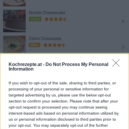
Nutella Cheesecake
Leicht
Zebra Cheescake
Mittel
Brezel-Schoko-Cheesecake
Kochrezepte.at -
Do Not Process My Personal
Information
Leicht
If you wish to opt-out of the sale, sharing to third parties, or
processing of your personal or sensitive information for
Nutella-Käsekuchen
targeted advertising by us, please use the below opt-out
Leicht
section to confirm your selection. Please note that after your
opt-out request is processed you may continue seeing
interest-based ads based on personal information utilized by
Amaretto-Käsekuchen
us or personal information disclosed to third parties prior to
Leicht
your opt-out. You may separately opt-out of the further