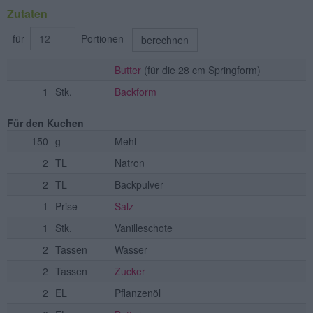
Zutaten
für
Portionen
berechnen
Butter
(für die 28 cm Springform)
1
Stk.
Backform
Für den Kuchen
150
g
Mehl
2
TL
Natron
2
TL
Backpulver
1
Prise
Salz
1
Stk.
Vanilleschote
2
Tassen
Wasser
2
Tassen
Zucker
2
EL
Pflanzenöl