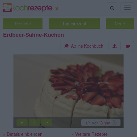
Suche
Togg
navig
Rezepte
Tagesrezept
Neue
Erdbeer-Sahne-Kuchen
Ab ins Kochbuch
«
»
1
/1
von
Ginny
||
» Details einblenden
» Weitere Rezepte