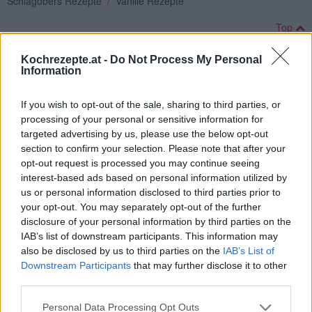
Schlagobers Rezepte
/
Vanille Rezepte
Top
Ähnliche Rezepte
Kochrezepte.at -
Do Not Process My Personal
Butterkuchen
Information
Leicht
If you wish to opt-out of the sale, sharing to third parties, or
processing of your personal or sensitive information for
Ananas-Buttermilch-Kuchen
targeted advertising by us, please use the below opt-out
Leicht
section to confirm your selection. Please note that after your
opt-out request is processed you may continue seeing
interest-based ads based on personal information utilized by
Mohn-Rahm-Kuchen
us or personal information disclosed to third parties prior to
your opt-out. You may separately opt-out of the further
Leicht
disclosure of your personal information by third parties on the
IAB’s list of downstream participants. This information may
also be disclosed by us to third parties on the
IAB’s List of
Flaumiger Vanillekuchen
Downstream Participants
that may further disclose it to other
Leicht
third parties.
Personal Data Processing Opt Outs