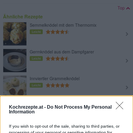
Top
Ähnliche Rezepte
Semmelknödel mit dem Thermomix
Leicht
Germknödel aus dem Dampfgarer
Leicht
Innviertler Grammelknödel
Leicht
Semmelknödel aus dem Ofen
Kochrezepte.at -
Do Not Process My Personal
Information
Leicht
If you wish to opt-out of the sale, sharing to third parties, or
Spinat-Ricotta-Knödel in Salbeibutter
processing of your personal or sensitive information for