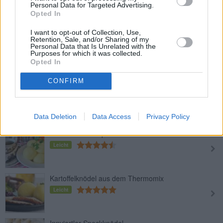
Personal Data for Targeted Advertising.
Mittel
Opted In
I want to opt-out of Collection, Use,
Retention, Sale, and/or Sharing of my
Kartoffel-Grieß-Knödel
Personal Data that Is Unrelated with the
Purposes for which it was collected.
Leicht
Opted In
CONFIRM
Brezenknödel
Mittel
Data Deletion
Data Access
Privacy Policy
Böhmische Erdäpfelknödel
Leicht
Kartoffelknödel aus dem Thermomix
Leicht