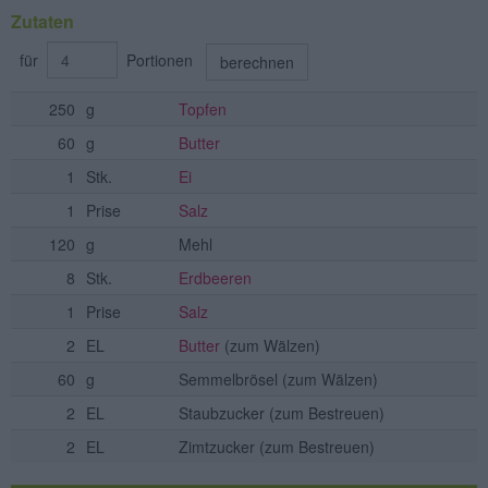
Zutaten
für
Portionen
berechnen
250
g
Topfen
60
g
Butter
1
Stk.
Ei
1
Prise
Salz
120
g
Mehl
8
Stk.
Erdbeeren
1
Prise
Salz
2
EL
Butter
(zum Wälzen)
60
g
Semmelbrösel
(zum Wälzen)
2
EL
Staubzucker
(zum Bestreuen)
2
EL
Zimtzucker
(zum Bestreuen)