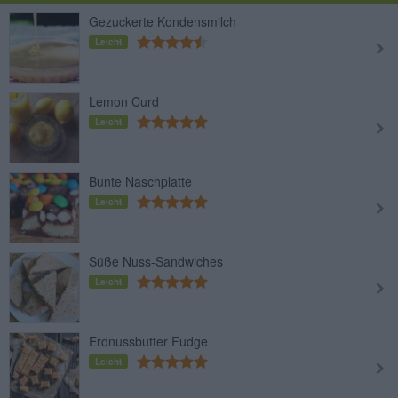
Gezuckerte Kondensmilch
Leicht
Lemon Curd
Leicht
Bunte Naschplatte
Leicht
Süße Nuss-Sandwiches
Leicht
Erdnussbutter Fudge
Leicht