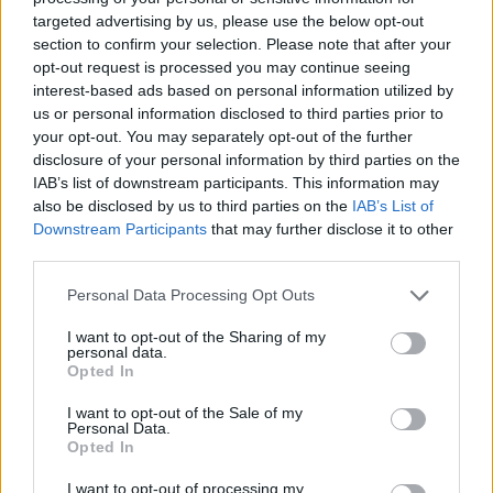
targeted advertising by us, please use the below opt-out
Leicht
section to confirm your selection. Please note that after your
opt-out request is processed you may continue seeing
interest-based ads based on personal information utilized by
Maroni-Kartoffelknödel
us or personal information disclosed to third parties prior to
Leicht
your opt-out. You may separately opt-out of the further
disclosure of your personal information by third parties on the
IAB’s list of downstream participants. This information may
Böhmische Knödel
also be disclosed by us to third parties on the
IAB’s List of
Leicht
Downstream Participants
that may further disclose it to other
third parties.
Preiselbeeren-Topfenknödel
Personal Data Processing Opt Outs
Leicht
I want to opt-out of the Sharing of my
personal data.
Opted In
Topfenknödel
I want to opt-out of the Sale of my
Leicht
Personal Data.
Opted In
I want to opt-out of processing my
Semmelknödel-Grundrezept