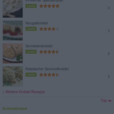
Innviertler Speckknödel
Leicht
Nougatknödel
Leicht
Serviettenknödel
Leicht
Klassischer Semmelknödel
Leicht
» Weitere Knödel Rezepte
Top
Kommentare