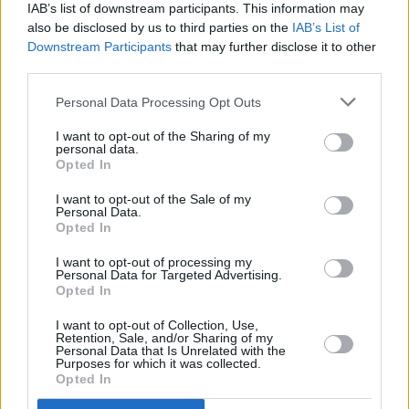
IAB’s list of downstream participants. This information may
also be disclosed by us to third parties on the
IAB’s List of
Interessante Rezeptsammlungen
Downstream Participants
that may further disclose it to other
Backrezepte
/
Blechkuchen Rezepte
/
Dessert Rezepte
/
Eier
third parties.
Rezepte
/
Kuchen Rezepte
/
Marillen Rezepte
/
Obstkuchen
Personal Data Processing Opt Outs
Rezepte
/
Sommer Rezepte
/
Nachspeisen Rezepte
/
Butter
I want to opt-out of the Sharing of my
Rezepte
personal data.
Opted In
Top
Ähnliche Rezepte
I want to opt-out of the Sale of my
Personal Data.
Marillenlikör
Opted In
Leicht
I want to opt-out of processing my
Personal Data for Targeted Advertising.
Opted In
Marillenkuchen mit Joghurt
I want to opt-out of Collection, Use,
Leicht
Retention, Sale, and/or Sharing of my
Personal Data that Is Unrelated with the
Purposes for which it was collected.
Opted In
Marillen-Spiegelei-Törtchen