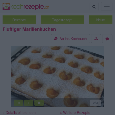
Suche
Togg
navig
Rezepte
Tagesrezept
Neue
Fluffiger Marillenkuchen
Ab ins Kochbuch
«
»
2
/3
||
» Details einblenden
» Weitere Rezepte