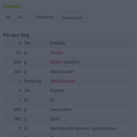
Zutaten
für
Portionen
berechnen
Für den Teig
5
Stk.
Eiweiße
50
g
Zucker
200
g
Butter
(weiche)
200
g
Staubzucker
1
Packung
Vanillezucker
5
Stk.
Eigelbe
1
EL
Öl
200
g
Sauerrahm
380
g
Mehl
2
EL
Vanillepuddingpulver
(gestrichene)