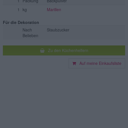
1
Packung
Backpulver
1
kg
Marillen
Für die Dekoration
Nach
Staubzucker
Belieben
Zu den Küchenhelfern
Auf meine Einkaufsliste