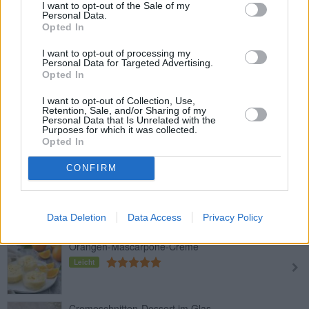
I want to opt-out of the Sale of my
Leicht
Personal Data.
Opted In
I want to opt-out of processing my
Schokoladenmousse mit Baileys
Personal Data for Targeted Advertising.
Opted In
Leicht
I want to opt-out of Collection, Use,
Retention, Sale, and/or Sharing of my
Personal Data that Is Unrelated with the
Mousse au Chocolat mit Tofu
Purposes for which it was collected.
Leicht
Opted In
CONFIRM
Weißes Schokoladenmousse auf
Oreo-Plätzchen
Mittel
Data Deletion
Data Access
Privacy Policy
Orangen-Mascarpone-Creme
Leicht
Cremeschnitten-Dessert im Glas