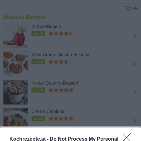
Top
Ähnliche Rezepte
Streuselkugeln
Leicht
Keks-Creme Gelado Bolacha
Leicht
Kinder Country-Dessert
Leicht
Crema-Catalana
Leicht
Kochrezepte.at -
Do Not Process My Personal
Eclair-Dessert