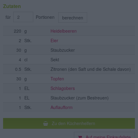
Zutaten
für
Portionen
berechnen
220
g
Heidelbeeren
2
Stk.
Eier
30
g
Staubzucker
4
cl
Sekt
0.5
Stk.
Zitronen
(den Saft und die Schale davon)
30
g
Topfen
1
EL
Schlagobers
1
EL
Staubzucker
(zum Bestreuen)
1
Stk.
Auflaufform
Zu den Küchenhelfern
Auf meine Einkaufsliste