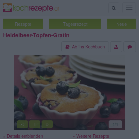
Suche
Togg
navig
Rezepte
Tagesrezept
Neue
Heidelbeer-Topfen-Gratin
Ab ins Kochbuch
«
»
1
/1
||
» Details einblenden
» Weitere Rezepte