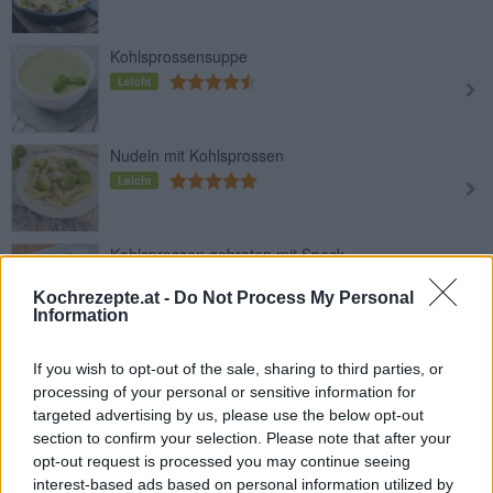
Kohlsprossensuppe
Leicht
Nudeln mit Kohlsprossen
Leicht
Kohlsprossen gebraten mit Speck
Leicht
Kochrezepte.at -
Do Not Process My Personal
Information
Kohlsprossen-Pfanne
If you wish to opt-out of the sale, sharing to third parties, or
Leicht
processing of your personal or sensitive information for
targeted advertising by us, please use the below opt-out
section to confirm your selection. Please note that after your
Kohlsprossen Quiche
opt-out request is processed you may continue seeing
Leicht
interest-based ads based on personal information utilized by