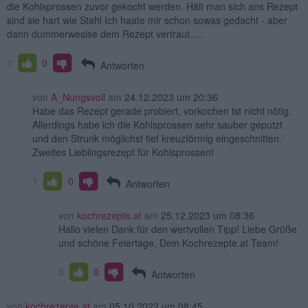
die Kohlsprossen zuvor gekocht werden. Hält man sich ans Rezept
sind sie hart wie Stahl Ich haate mir schon sowas gedacht - aber
dann dummerwesise dem Rezept vertraut.....
1
0
Antworten
von
A_Nungsvoll
am
24.12.2023 um 20:36
Habe das Rezept gerade probiert, vorkochen ist nicht nötig.
Allerdings habe ich die Kohlsprossen sehr sauber geputzt
und den Strunk möglichst tief kreuzförmig eingeschnitten.
Zweites Lieblingsrezept für Kohlsprossen!
1
0
Antworten
von
kochrezepte.at
am
25.12.2023 um 08:36
Hallo vielen Dank für den wertvollen Tipp! Liebe Grüße
und schöne Feiertage, Dein Kochrezepte.at Team!
0
0
Antworten
von
kochrezepte.at
am
05.10.2022 um 08:45