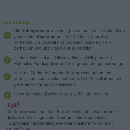
Zubereitung
Die
Kohlsprossen
waschen, putzen und in eine Auflaufform
geben. Den
Backofen
auf 180 °C Ober-/Unterhitze
vorheizen. Die Zwiebel und Knoblauch schälen, klein
zerhacken und über das Gemüse verteilen.
In einer Schüssel das Olivenöl, Honig, Chili, gehackte
Petersilie, Paprikapulver und Salz geben und gut vermengen.
Jetzt die Marinade über die Kohlsprossen geben und
vermischen, sodass alles gut benetzt ist. Abschließend mit
geriebenen Parmesan bestreuen.
Im vorgeheizten Backofen zirka 30 Minuten backen.
Die Kohlsprossen aus dem Backofen sind eine wunderbare
Beilage zu Fleischgerichte. Aber auch als vegetarische
Hauptspeise mit Kartoffelpüree oder Röstkartoffeln und ein
grüner Salat.