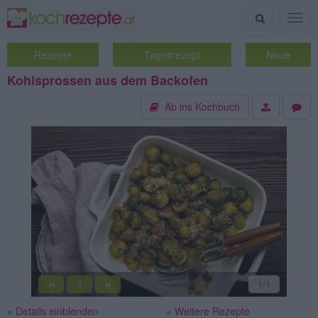
Suche
Togg
navig
Rezepte
Tagesrezept
Neue
Kohlsprossen aus dem Backofen
Ab ins Kochbuch
«
»
1
/1
||
» Details einblenden
» Weitere Rezepte