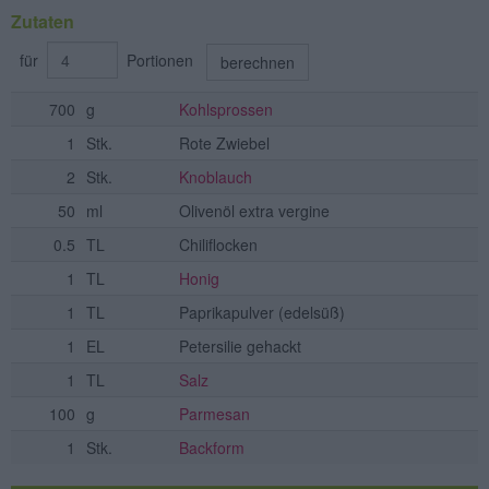
Zutaten
für
Portionen
berechnen
700
g
Kohlsprossen
1
Stk.
Rote Zwiebel
2
Stk.
Knoblauch
50
ml
Olivenöl extra vergine
0.5
TL
Chiliflocken
1
TL
Honig
1
TL
Paprikapulver
(edelsüß)
1
EL
Petersilie gehackt
1
TL
Salz
100
g
Parmesan
1
Stk.
Backform