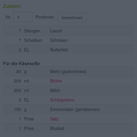
Zutaten
für
Portionen
berechnen
7
Stangen
Lauch
7
Scheiben
Schinken
2
EL
Butterfett
Für die Käsesoße
40
g
Mehl
(glutenfreies)
200
ml
Brühe
200
ml
Milch
2
EL
Schlagobers
150
g
Emmentaler
(geriebenen)
1
Prise
Salz
1
Prise
Muskat