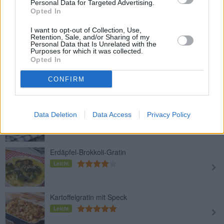
Personal Data for Targeted Advertising.
Opted In
Rosenkohl-Gratin
Leicht
I want to opt-out of Collection, Use,
Retention, Sale, and/or Sharing of my
Personal Data that Is Unrelated with the
Purposes for which it was collected.
Opted In
Erdäpfel-Kürbis-Gratin
Leicht
CONFIRM
Cremiger Kartoffelauflauf mit
Data Deletion
Data Access
Privacy Policy
Schinken
Leicht
Erdäpfel-Brokkoli-Gratin
Leicht
Kartoffelgratin mit Speck
Leicht