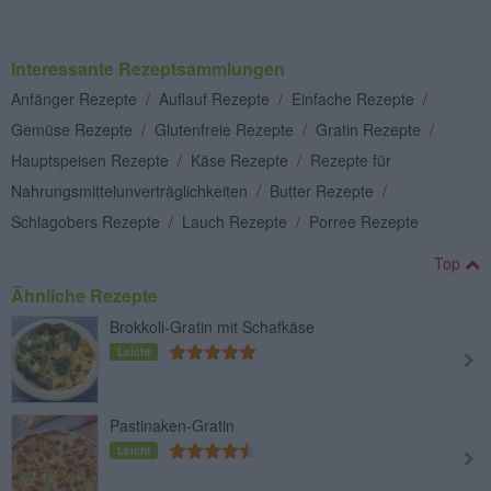
Interessante Rezeptsammlungen
Anfänger Rezepte
/
Auflauf Rezepte
/
Einfache Rezepte
/
Gemüse Rezepte
/
Glutenfreie Rezepte
/
Gratin Rezepte
/
Hauptspeisen Rezepte
/
Käse Rezepte
/
Rezepte für
Nahrungsmittelunverträglichkeiten
/
Butter Rezepte
/
Schlagobers Rezepte
/
Lauch Rezepte
/
Porree Rezepte
Top
Ähnliche Rezepte
Brokkoli-Gratin mit Schafkäse
Leicht
Pastinaken-Gratin
Leicht