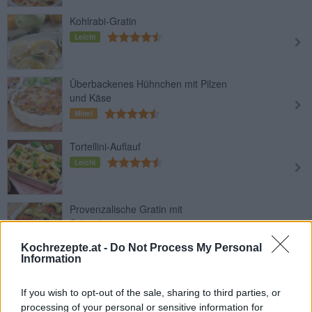
Kohlrabi-Gratin
Leicht
Überbackenes Hühnchen mit Pilzen
und Käse
Mittel
Tortellini-Auflauf
Leicht
Provenzalische Gratin mit
Schnittkäse
Leicht
Kochrezepte.at -
Do Not Process My Personal
Information
Cremiges Zucchinigratin mit Käse
Leicht
If you wish to opt-out of the sale, sharing to third parties, or
processing of your personal or sensitive information for