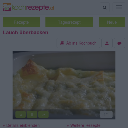
Suche
Togg
navig
Rezepte
Tagesrezept
Neue
Lauch überbacken
Ab ins Kochbuch
«
»
1
/1
||
» Details einblenden
» Weitere Rezepte