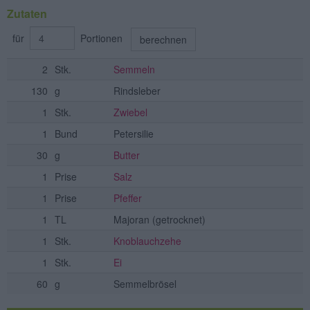
Zutaten
für
Portionen
berechnen
2
Stk.
Semmeln
130
g
Rindsleber
1
Stk.
Zwiebel
1
Bund
Petersilie
30
g
Butter
1
Prise
Salz
1
Prise
Pfeffer
1
TL
Majoran
(getrocknet)
1
Stk.
Knoblauchzehe
1
Stk.
Ei
60
g
Semmelbrösel