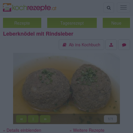
Suche
Togg
navig
Rezepte
Tagesrezept
Neue
Leberknödel mit Rindsleber
Ab ins Kochbuch
«
»
1
/1
||
» Details einblenden
» Weitere Rezepte