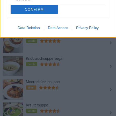
CONFIRM
Obstsuppe
Leicht
Data Deletion
Data Access
Privacy Policy
Gratinierte Zwiebelsuppe
Leicht
Knoblauchsuppe vegan
Leicht
Meeresfrüchtesuppe
Mittel
Kräutersuppe
Leicht