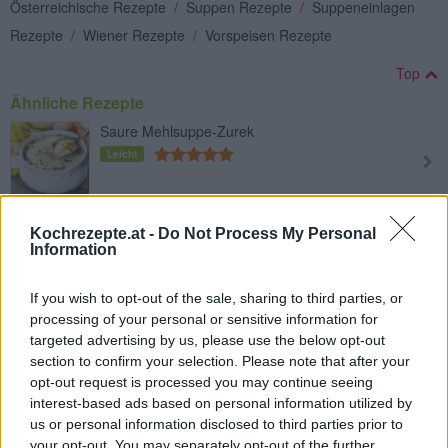
Österreichische Rezepte
/
Suppen Rezepte
/
Suppeneinlagen
Rezepte
/
Wiener Rezepte
/
Vorspeisen Rezepte
Top
Ähnliche Rezepte
Saure Mehlsuppe-Zurek
Leicht
Einbrennsuppe
Kochrezepte.at -
Do Not Process My Personal
Leicht
Information
If you wish to opt-out of the sale, sharing to third parties, or
Dicke Brotsuppe
processing of your personal or sensitive information for
Leicht
targeted advertising by us, please use the below opt-out
section to confirm your selection. Please note that after your
opt-out request is processed you may continue seeing
Marokkanische Bohnensuppe
interest-based ads based on personal information utilized by
Bissara
us or personal information disclosed to third parties prior to
Leicht
your opt-out. You may separately opt-out of the further