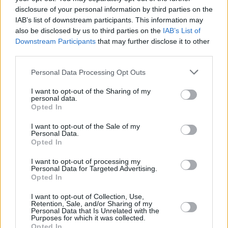
disclosure of your personal information by third parties on the
IAB’s list of downstream participants. This information may
Tofu Suppe
also be disclosed by us to third parties on the
IAB’s List of
Leicht
Downstream Participants
that may further disclose it to other
third parties.
Schnelle Minestrone
Personal Data Processing Opt Outs
Leicht
I want to opt-out of the Sharing of my
personal data.
Opted In
Russische Suppe-Soljanka
Mittel
I want to opt-out of the Sale of my
Personal Data.
Opted In
Schnelle Käsesuppe
I want to opt-out of processing my
Personal Data for Targeted Advertising.
Leicht
Opted In
I want to opt-out of Collection, Use,
Retention, Sale, and/or Sharing of my
Kürbis-Kokos-Suppe
Personal Data that Is Unrelated with the
Mittel
Purposes for which it was collected.
Opted In