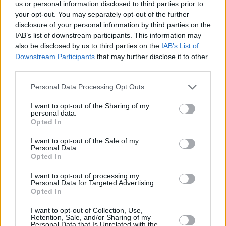
us or personal information disclosed to third parties prior to
Red Velvet Whoopie Pies
your opt-out. You may separately opt-out of the further
Leicht
disclosure of your personal information by third parties on the
IAB’s list of downstream participants. This information may
also be disclosed by us to third parties on the
IAB’s List of
Anisbögen mit Butter
Downstream Participants
that may further disclose it to other
third parties.
Leicht
Personal Data Processing Opt Outs
Schneeflöckchen-Kekse
I want to opt-out of the Sharing of my
personal data.
Leicht
Opted In
I want to opt-out of the Sale of my
Kaffeekipferl
Personal Data.
Opted In
Leicht
I want to opt-out of processing my
Personal Data for Targeted Advertising.
Opted In
Punsch-Nuss Taler
Leicht
I want to opt-out of Collection, Use,
Retention, Sale, and/or Sharing of my
Personal Data that Is Unrelated with the