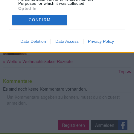
Purposes for which it was collected.
Kokosbusserl mit Schokoladeglasur
Opted In
Leicht
CONFIRM
Nuss-Stangerln
Data Deletion
Data Access
Privacy Policy
Mittel
» Weitere Weihnachtskekse Rezepte
Top
Kommentare
Es sind noch keine Kommentare vorhanden.
Registrieren
Anmelden