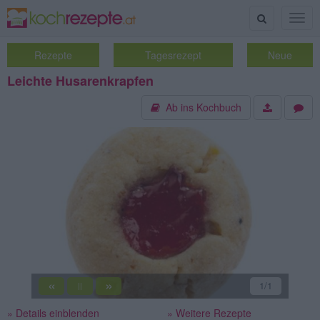
Suche
Togg
navig
Rezepte
Tagesrezept
Neue
Leichte Husarenkrapfen
Ab ins Kochbuch
«
»
1
/1
||
» Details einblenden
» Weitere Rezepte