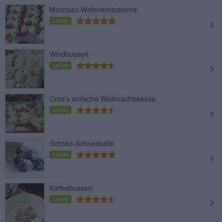
Marzipan Weihnachtssterne
Leicht
Windbusserl
Leicht
Oma's einfache Weihnachtskekse
Leicht
Schoko-Schneebälle
Leicht
Kaffeebusserl
Leicht