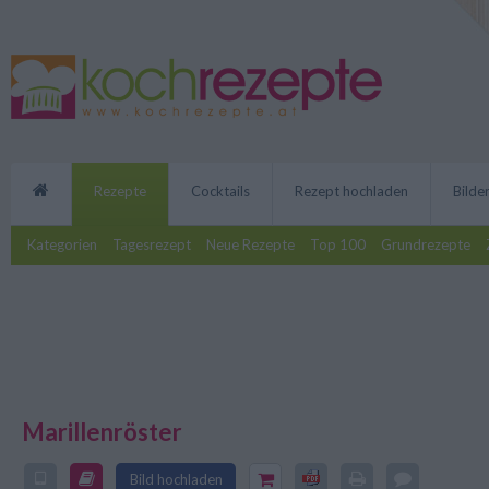
Rezepte
Cocktails
Rezept hochladen
Bilde
Kategorien
Tagesrezept
Neue Rezepte
Top 100
Grundrezepte
Marillenröster
Ein Marillenröster ist eine österr
intensivem Fruchtgeschmack. M
eingekocht und erhalten dadurch
Bild hochladen