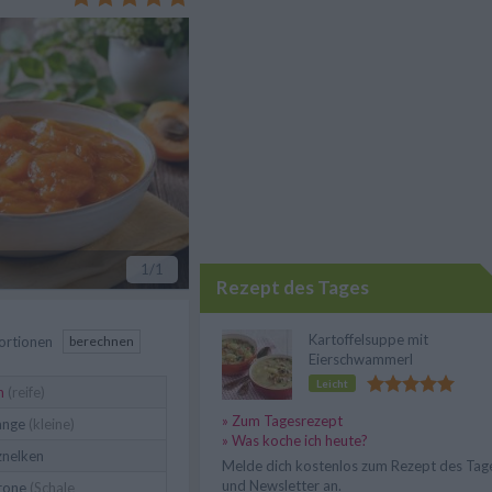
1
/1
Rezept des Tages
Kartoffelsuppe mit
ortionen
berechnen
Eierschwammerl
Leicht
n
(reife)
» Zum Tagesrezept
ange
(kleine)
» Was koche ich heute?
nelken
Melde dich kostenlos zum Rezept des Tag
und Newsletter an.
rone
(Schale