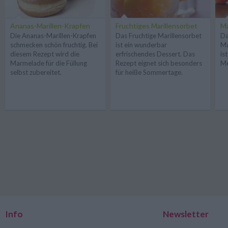
Ananas-Marillen-Krapfen
Fruchtiges Marillensorbet
Ma
Die Ananas-Marillen-Krapfen
Das Fruchtige Marillensorbet
Da
schmecken schön fruchtig. Bei
ist ein wunderbar
Ma
diesem Rezept wird die
erfrischendes Dessert. Das
is
Marmelade für die Füllung
Rezept eignet sich besonders
Me
selbst zubereitet.
für heiße Sommertage.
Info
Newsletter