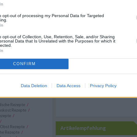
rschließen und auskühlen
In
to opt-out of processing my Personal Data for Targeted
ing.
In
owohl warm als auch
bt ist er als Beilage
o opt-out of Collection, Use, Retention, Sale, and/or Sharing
ersonal Data that Is Unrelated with the Purposes for which it
nödeln, Milchreis,
Like uns auf Facebook...
lected.
er Vanilleeis. Auch zu
In
passt er
CONFIRM
Data Deletion
Data Access
Privacy Policy
dische Rezepte
/
skost Rezepte
/
Rezepte
/
/
Obst Rezepte
/
Artikelempfehlung
che Rezepte
/