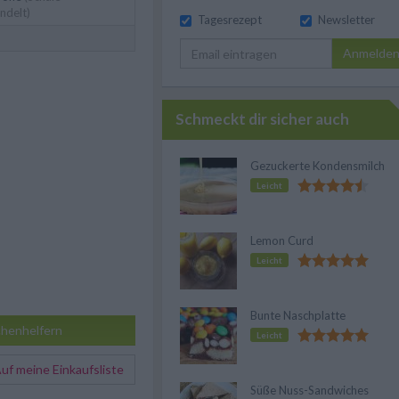
ndelt)
Tagesrezept
Newsletter
Anmelde
Schmeckt dir sicher auch
Gezuckerte Kondensmilch
Leicht
Lemon Curd
Leicht
Bunte Naschplatte
henhelfern
Leicht
f meine Einkaufsliste
Süße Nuss-Sandwiches