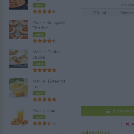
unbeha
Leicht
100
ml
Wasser
Marillen-Spiegelei-
Törtchen
Leicht
Marillen-Topfen-
Strudel
Leicht
Marillen-Eistee mit
Tonic
Leicht
Marillensirup
Zu den Küc
Leicht
Au
Zubereitung