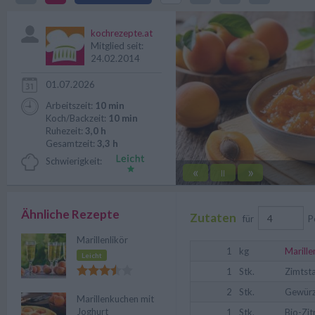
Aroma.
kochrezepte.at
Mitglied seit:
24.02.2014
01.07.2026
Arbeitszeit:
10 min
Koch/Backzeit:
10 min
Ruhezeit:
3,0 h
Gesamtzeit:
3,3 h
Schwierigkeit:
«
»
||
Ähnliche Rezepte
Zutaten
für
P
Marillenlikör
1
kg
Marille
Leicht
1
Stk.
Zimtst
2
Stk.
Gewürz
Marillenkuchen mit
Joghurt
1
Stk.
Bio-Zit