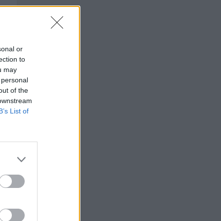
sonal or
ection to
ou may
 personal
out of the
 downstream
B’s List of