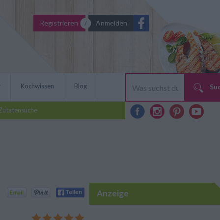
Registrieren
Anmelden
r
Kochwissen
Blog
Su
Zutatensuche
Anzeige
eichische Spezialität mit
arillen werden schonend
 ein herrlich aromatisches