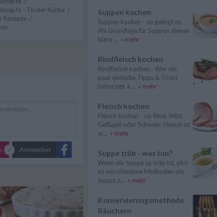
 Rezepte
/
 Rezepte - Tiroler Küche
/
Suppen kochen
r Rezepte
/
Suppen kochen - so gelingt es.
pte
Als Grundlage für Suppen dienen
klare ...
» mehr
Rindfleisch kochen
Rindfleisch kochen - Wer ein
paar einfache Tipps & Tricks
beherzigt, k...
» mehr
Fleisch kochen
Fleisch kochen - ob Rind, Wild,
Geflügel oder Schwein: Fleisch ist
ei...
» mehr
n
Anmelden
Suppe trüb - was tun?
Wenn die Suppe zu trüb ist, gibt
es verschiedene Methoden die
Suppe z...
» mehr
Konservierungsmethode
Räuchern