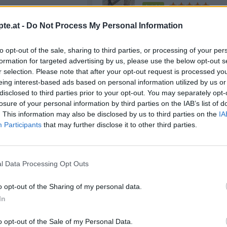
Leicht
h waschen, halbieren und
reiteten Früchte
te.at -
Do Not Process My Personal Information
 Zimt und Nelken in eine
Erdnussbutter Fudge
irka 3 Stunden ziehen
r Zeit geben die Marillen
Leicht
to opt-out of the sale, sharing to third parties, or processing of your per
hmen die Aromen der
formation for targeted advertising by us, please use the below opt-out s
ut auf.
r selection. Please note that after your opt-out request is processed y
Erdbeerstanitzel
-Zitrone waschen und in
eing interest-based ads based on personal information utilized by us or
Anschließend die
Leicht
disclosed to third parties prior to your opt-out. You may separately opt-
 zusammen mit den
losure of your personal information by third parties on the IAB’s list of
 dem Wasser in einen
. This information may also be disclosed by us to third parties on the
IA
les bei mittlerer Hitze
Participants
that may further disclose it to other third parties.
bringen und unter
Anzeige
ren köcheln lassen, bis
d und die Flüssigkeit eine
sistenz erreicht. Dabei
 damit nichts am
l Data Processing Opt Outs
orsicht: Die heiße
m Kochen leicht spritzen.
o opt-out of the Sharing of my personal data.
ster
eine besonders feine
In
e, kann zum Schluss einen
 unterrühren. Den noch
o opt-out of the Sale of my Personal Data.
in sorgfältig gereinigte