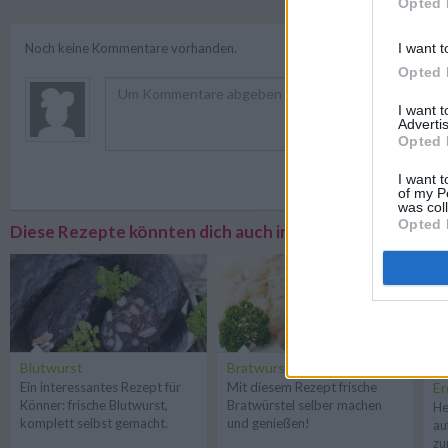
Opted 
I want t
Noch keine Kommentare vorhanden.
Opted 
I want 
Advertis
Opted 
Registriere
I want t
of my P
was col
Opted 
Diese Rezepte könnten dich auch interessieren
Blutwurst
Bratwürstel
Bl
Ein interessantes Rezept für
Mit diesem Rezept frische
Er
Könner: frische Blutwurst,
Bratwürstel selber machen
He
komplett selbst gemacht.
und genießen!
au
zu