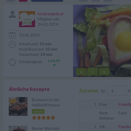
zu machen.
kochrezepte.at
Mitglied seit:
24.02.2014
30.06.2014
Arbeitszeit:
10 min
Koch/Backzeit:
10 min
Gesamtzeit:
20 min
Schwierigkeit:
«
»
||
Ähnliche Rezepte
Zutaten
für
P
Bratwurst in der
1
Paar
Frankfu
Heißluftfritteuse
Leicht
Nach
Salat
Belieben
1
Stk.
Paprik
Berner Würsteln