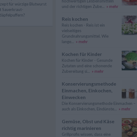
hochwertigen Lesbensmitteln
zept für würzige Blutwurst
und der richtigen Zube...
» mehr
t Sauerkraut-
däpfelpuffern?
Reis kochen
Reis kochen - Reis ist ein
vielseitiges
Grundnahrungsmittel. Wie
lange...
» mehr
Kochen für Kinder
Kochen für Kinder - Gesunde
Zutaten und eine schonende
Zubereitung si...
» mehr
Konservierungsmethode
Einmachen, Einkochen,
Einwecken
Die Konservierungsmethode Einmachen –
auch als Einkochen, Eindünste...
» mehr
Gemüse, Obst und Käse
richtig marinieren
Grillprofis wissen, dass eine