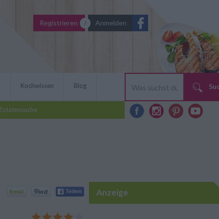
Registrieren
Anmelden
r
Kochwissen
Blog
Su
Zutatensuche
Anzeige
uer sein: Der Salat mit
kt gut und ist ganz einfach