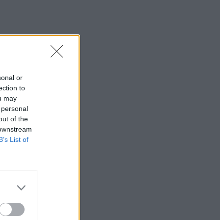
sonal or
ection to
ou may
 personal
out of the
 downstream
B’s List of