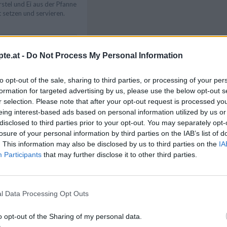
rstel und Ei aus der Pfanne
 setzen und servieren.
und Spiegelei kann nach
te.at -
Do Not Process My Personal Information
tücken,
anderen Salatzutaten
Like uns auf Facebook...
to opt-out of the sale, sharing to third parties, or processing of your per
formation for targeted advertising by us, please use the below opt-out s
r selection. Please note that after your opt-out request is processed y
eing interest-based ads based on personal information utilized by us or
disclosed to third parties prior to your opt-out. You may separately opt-
losure of your personal information by third parties on the IAB’s list of
. This information may also be disclosed by us to third parties on the
IA
zepte
/
Eier Rezepte
/
Participants
that may further disclose it to other third parties.
zepte
/
Kinder Rezepte
/
ezepte
/
richte
/
Snack Rezepte
/
stel Rezepte
l Data Processing Opt Outs
Artikelempfehlung
o opt-out of the Sharing of my personal data.