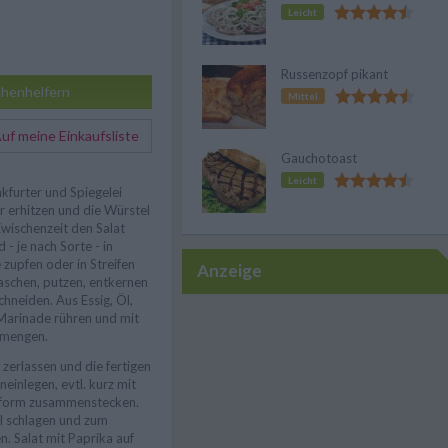
Leicht
Russenzopf pikant
henhelfern
Mittel
f meine Einkaufsliste
Gauchotoast
Leicht
nkfurter und Spiegelei
r erhitzen und die Würstel
Zwischenzeit den Salat
- je nach Sorte - in
zupfen oder in Streifen
Anzeige
aschen, putzen, entkernen
schneiden. Aus Essig, Öl,
 Marinade rühren und mit
rmengen.
 zerlassen und die fertigen
einlegen, evtl. kurz mit
zform zusammenstecken.
el schlagen und zum
n. Salat mit Paprika auf