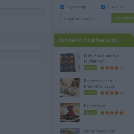
Tagesrezept
Newsletter
Anmelde
Schmeckt dir sicher auch
Ei mit Speck aus dem
Muffinblech
Leicht
Rinderzunge mit
Meerrettichsauce
Leicht
Bauerntoast
Leicht
Saure Presswurst