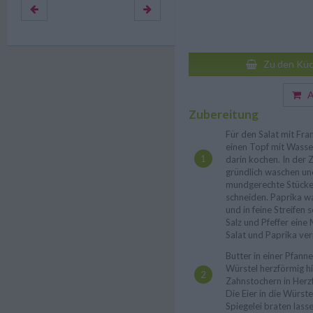
Zu den Küc
Au
Zubereitung
Für den Salat mit Fra
einen Topf mit Wasse
darin kochen. In der 
gründlich waschen und 
mundgerechte Stücke 
schneiden. Paprika w
und in feine Streifen 
Salz und Pfeffer eine
Salat und Paprika ve
Butter in einer Pfanne
Würstel herzförmig hin
Zahnstochern in Her
Die Eier in die Würst
Spiegelei braten lasse