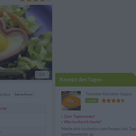
1
/1
Rezept des Tages
Tomaten-Karotten-Suppe
ortion
berechnen
Leicht
rter
» Zum Tagesrezept
» Was koche ich heute?
Melde dich kostenlos zum Rezept des Tag
a
und Newsletter an.