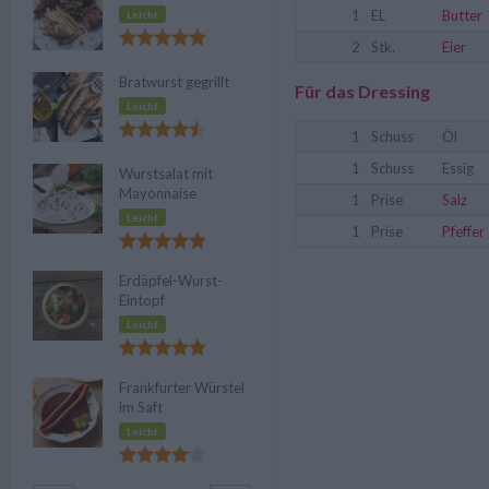
1
EL
Butter
Leicht
2
Stk.
Eier
Bratwurst gegrillt
Für das Dressing
Leicht
1
Schuss
Öl
1
Schuss
Essig
Wurstsalat mit
Mayonnaise
1
Prise
Salz
Leicht
1
Prise
Pfeffer
Erdäpfel-Wurst-
Eintopf
Leicht
Frankfurter Würstel
im Saft
Leicht