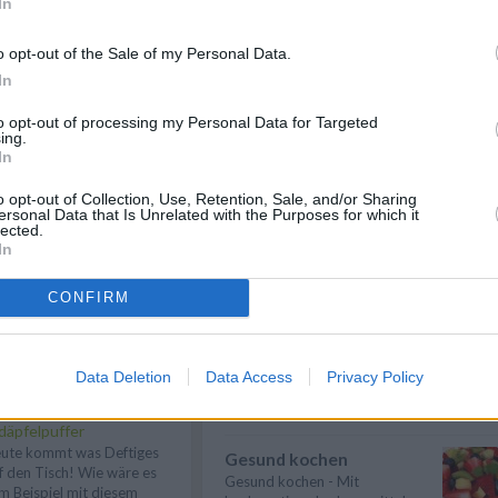
In
Eier kochen
Wer Eier kochen will, sollte in
o opt-out of the Sale of my Personal Data.
erster Linie auf die richtige
In
Garzeit ...
» mehr
to opt-out of processing my Personal Data for Targeted
Suppen kochen
ing.
In
Suppen kochen - so gelingt es.
Als Grundlage für Suppen dienen
n
Anmelden
klare ...
» mehr
o opt-out of Collection, Use, Retention, Sale, and/or Sharing
ersonal Data that Is Unrelated with the Purposes for which it
lected.
Gemüse kochen
In
Gemüse kochen - Gemüse ist
lecker und gesund. Die
CONFIRM
Gemüsesorten und ...
» mehr
Billig kochen
Billig kochen heißt nicht, dass es
Data Deletion
Data Access
Privacy Policy
sich um minderwertiges Essen
utwurst mit Sauerkraut-
hande...
» mehr
däpfelpuffer
ute kommt was Deftiges
Gesund kochen
f den Tisch! Wie wäre es
Gesund kochen - Mit
m Beispiel mit diesem