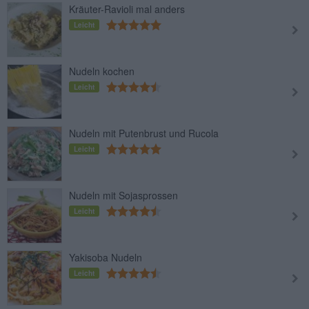
Kräuter-Ravioli mal anders
Leicht
Nudeln kochen
Leicht
Nudeln mit Putenbrust und Rucola
Leicht
Nudeln mit Sojasprossen
Leicht
Yakisoba Nudeln
Leicht