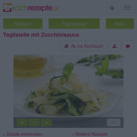
Suche
Togg
navig
Rezepte
Tagesrezept
Neue
Tagliatelle mit Zucchinisauce
Ab ins Kochbuch
«
»
1
/1
||
» Details einblenden
» Weitere Rezepte