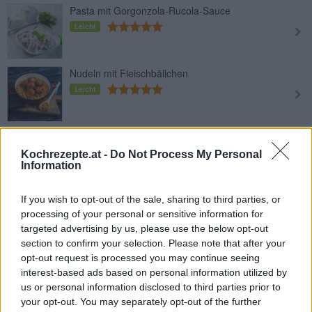
Pasta mit Gorgonzola-Rucola-Sauce
Leicht
Nudeln mit Fleischbällchen
Leicht
Wildschwein-Pappardelle
Mittel
Kochrezepte.at -
Do Not Process My Personal
Information
Nudeln mit Zucchini und Ei
If you wish to opt-out of the sale, sharing to third parties, or
processing of your personal or sensitive information for
Leicht
targeted advertising by us, please use the below opt-out
section to confirm your selection. Please note that after your
opt-out request is processed you may continue seeing
Linguine mit Meeresfrüchten
interest-based ads based on personal information utilized by
Leicht
us or personal information disclosed to third parties prior to
your opt-out. You may separately opt-out of the further