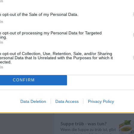
In
Gemüse kochen
Gemüse kochen - Gemüse ist
o opt-out of the Sale of my Personal Data.
lecker und gesund. Die
In
Gemüsesorten und ...
» mehr
nsleber auf Blattsalat
to opt-out of processing my Personal Data for Targeted
Rindfleisch kochen
ing.
i diesem edlen Rezept
In
Rindfleisch kochen - Wer ein
sst alles wunderbar
paar einfache Tipps & Tricks
sammen: Gansleber auf
beherzigt, k...
» mehr
o opt-out of Collection, Use, Retention, Sale, and/or Sharing
attsalat, eine feine
ersonal Data that Is Unrelated with the Purposes for which it
rspeise mit köstlicher
lected.
Mit Kräutern kochen
rinade.
In
Mit Kräutern kochen - Kräuter
sind für den Geschmack einer
CONFIRM
Mahlzeit...
» mehr
Sauce zu dünn - was tun?
Eine zu dünne Sauce kann man
Data Deletion
Data Access
Privacy Policy
mit verschiedenen Zutaten
andicken. Die ...
» mehr
Suppe trüb - was tun?
Wenn die Suppe zu trüb ist, gibt