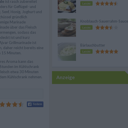
ade
ist rasch zubereitet
Leicht
ders für Geflügel- und
, Senf, Honig, Joghurt und
Schüssel gründlich
Knoblauch-Sauerrahm-Sauc
cremige Marinade
rinade über das Fleisch
Leicht
vermengen, sodass das
edeckt ist und kurz
Ajvar Grillmarinade ist
Bärlauchbutter
 daher reicht bereits eine
Leicht
a 15 Minuten.
veres Aroma kann das
 Stunden im Kühlschrank
Fleisch etwa 30 Minuten
Anzeige
dem Kühlschrank nehmen.