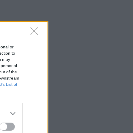
sonal or
ection to
ou may
 personal
out of the
 downstream
B’s List of