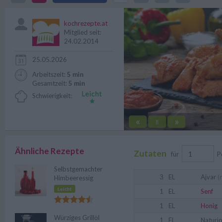
ein herrlich intensives Aroma und
kochrezepte.at
Mitglied seit:
24.02.2014
25.05.2026
Arbeitszeit:
5 min
Gesamtzeit:
5 min
Schwierigkeit:
«
»
||
Ähnliche Rezepte
Zutaten
für
P
Selbstgemachter
3
EL
Ajvar
(m
Himbeeressig
Leicht
1
EL
Senf
1
EL
Honig
Würziges Grillöl
1
EL
Naturj