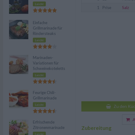
Leicht
1
Prise
Salz
Einfache
Grillmarinade für
Rindersteaks
Leicht
Marinaden-
Variationen für
Schweinekoteletts
Leicht
Feurige Chili-
Grillmarinade
Leicht
Zu den Küc
Au
Erfrischende
Zubereitung
Zitronenmarinade
Leicht