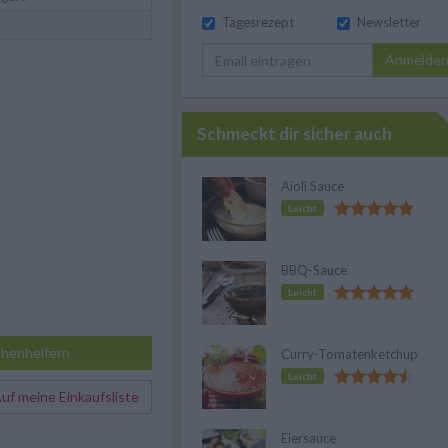
Tagesrezept
Newsletter
Anmelde
Schmeckt dir sicher auch
Aioli Sauce
Leicht
BBQ-Sauce
Leicht
henhelfern
Curry-Tomatenketchup
Leicht
f meine Einkaufsliste
Eiersauce