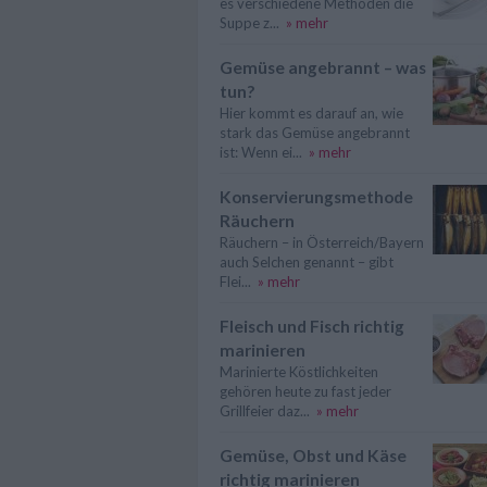
es verschiedene Methoden die
Suppe z...
» mehr
Gemüse angebrannt – was
tun?
Hier kommt es darauf an, wie
stark das Gemüse angebrannt
ist: Wenn ei...
» mehr
Konservierungsmethode
Räuchern
Räuchern – in Österreich/Bayern
auch Selchen genannt – gibt
Flei...
» mehr
Fleisch und Fisch richtig
marinieren
Marinierte Köstlichkeiten
gehören heute zu fast jeder
Grillfeier daz...
» mehr
Gemüse, Obst und Käse
richtig marinieren