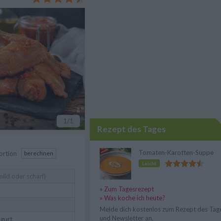
 leichte Schärfe.
1
/1
Rezept des Tages
Tomaten-Karotten-Suppe
ortion
berechnen
Leicht
ild oder scharf)
» Zum Tagesrezept
» Was koche ich heute?
Melde dich kostenlos zum Rezept des Tag
und Newsletter an.
ogurt