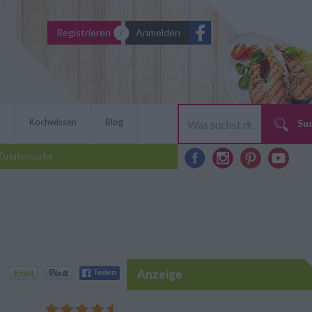
Registrieren
Anmelden
r
Kochwissen
Blog
Su
Zutatensuche
Anzeige
 würzige Marinade für
flügel und Schweinefleisch für