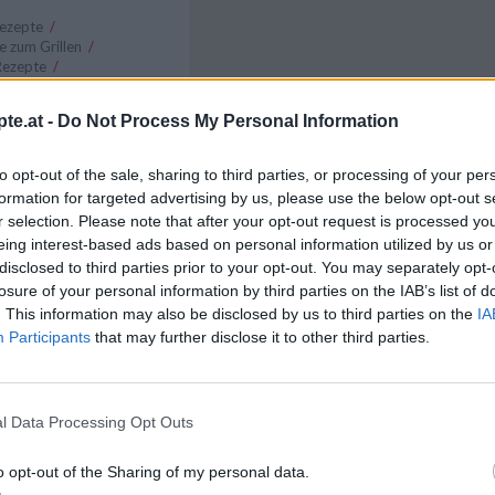
rezepte
/
te zum Grillen
/
Rezepte
/
d Dressing Rezepte
/
f Rezepte
/
te.at -
Do Not Process My Personal Information
zepte
/
Joghurt Rezepte
Like uns auf Facebook...
to opt-out of the sale, sharing to third parties, or processing of your per
formation for targeted advertising by us, please use the below opt-out s
r selection. Please note that after your opt-out request is processed y
eing interest-based ads based on personal information utilized by us or
disclosed to third parties prior to your opt-out. You may separately opt-
losure of your personal information by third parties on the IAB’s list of
. This information may also be disclosed by us to third parties on the
IA
Participants
that may further disclose it to other third parties.
n
Anmelden
l Data Processing Opt Outs
Artikelempfehlung
o opt-out of the Sharing of my personal data.