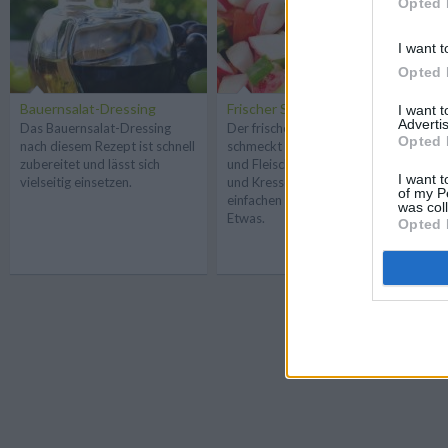
Opted 
I want t
Opted 
Bauernsalat-Dressing
Frischer Salat mit Kräutern
Ga
I want 
Advertis
Das Bauernsalat-Dressing
Der frische Salat mit Kräutern
Be
Opted 
nach diesem Rezept ist schnell
schmeckt zu fast allen Fisch-
pa
zubereitet und lässt sich
und Fleischgerichten. Chicorée
zu
I want t
vielseitig einsetzen.
und Kresse verleihen dem
Bl
of my P
einfachen Rezept das gewisse
Vo
was col
Etwas.
Ma
Opted 