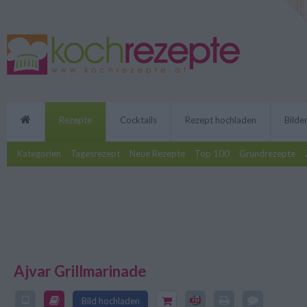
Rezepte
Cocktails
Rezept hochladen
Bilde
Kategorien
Tagesrezept
Neue Rezepte
Top 100
Grundrezepte
Ajvar Grillmarinade
Die Ajvar Grillmarinade ist eine
saftiges Grillfleisch, ideal für Ge
Bild hochladen