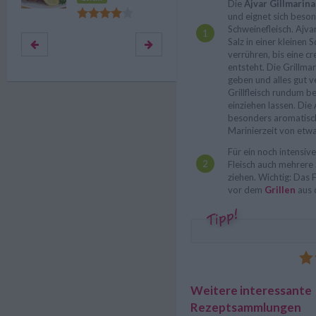
Die
Ajvar Gillmarin
und eignet sich beson
Schweinefleisch. Ajvar
Salz in einer kleinen 
verrühren, bis eine 
entsteht. Die Grillma
geben und alles gut 
Grillfleisch rundum b
einziehen lassen. Die 
besonders aromatisch,
Marinierzeit von etw
Für ein noch intensi
Fleisch auch mehrere
ziehen. Wichtig: Das 
vor dem
Grillen
aus 
Weitere interessante
Rezeptsammlungen