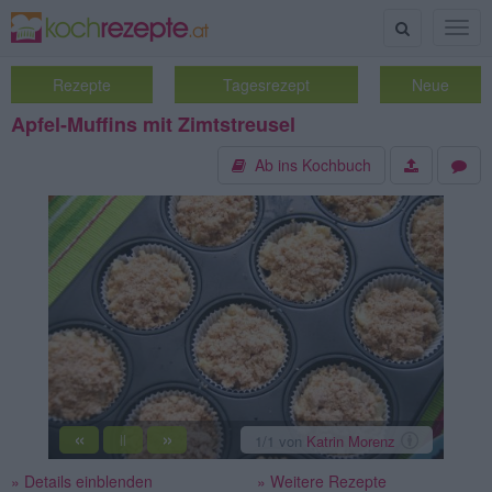
Suche
Togg
navig
Rezepte
Tagesrezept
Neue
Apfel-Muffins mit Zimtstreusel
Ab ins Kochbuch
«
»
1
/1
von
Katrin Morenz
||
» Details einblenden
» Weitere Rezepte