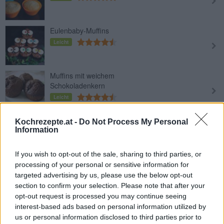
Eulenbaby-Muffins
Leicht
Muffins mit weichem
Schokoladenkern
Leicht
Gefüllte Muffins
Kochrezepte.at -
Do Not Process My Personal
Information
Leicht
If you wish to opt-out of the sale, sharing to third parties, or
Käsekuchen-Muffins
processing of your personal or sensitive information for
targeted advertising by us, please use the below opt-out
Leicht
section to confirm your selection. Please note that after your
opt-out request is processed you may continue seeing
interest-based ads based on personal information utilized by
Ribisel Muffin
us or personal information disclosed to third parties prior to
Leicht