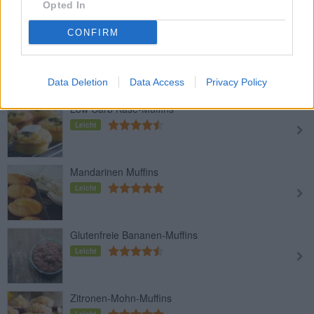
Opted In
CONFIRM
Zwetschken Muffins
Leicht
Data Deletion
Data Access
Privacy Policy
Low Carb Käse-Muffins
Leicht
Mandarinen Muffins
Leicht
Glutenfreie Bananen-Muffins
Leicht
Zitronen-Mohn-Muffins
Leicht