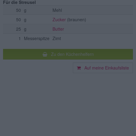
Für die Streusel
50
g
Mehl
50
g
Zucker
(braunen)
25
g
Butter
1
Messerspitze
Zimt
Zu den Küchenhelfern
Auf meine Einkaufsliste