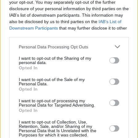
your opt-out. You may separately opt-out of the further
disclosure of your personal information by third parties on the
IAB’s list of downstream participants. This information may
Schoko-Muffins
also be disclosed by us to third parties on the
IAB’s List of
Leicht
Downstream Participants
that may further disclose it to other
third parties.
Traditionelle Englische Muffins
Personal Data Processing Opt Outs
Mittel
I want to opt-out of the Sharing of my
personal data.
Opted In
Bananenbrot-Muffins
I want to opt-out of the Sale of my
Leicht
Personal Data.
Opted In
I want to opt-out of processing my
Buttermilch-Muffins mit
Personal Data for Targeted Advertising.
Erdbeercreme
Opted In
Leicht
I want to opt-out of Collection, Use,
Retention, Sale, and/or Sharing of my
Einfache Muffins
Personal Data that Is Unrelated with the
Purposes for which it was collected.
Leicht