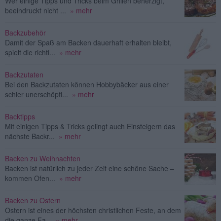
Wer einige Tipps und Tricks beim Grillen beherzigt,
beeindruckt nicht ...
» mehr
Backzubehör
Damit der Spaß am Backen dauerhaft erhalten bleibt,
spielt die richti...
» mehr
Backzutaten
Bei den Backzutaten können Hobbybäcker aus einer
schier unerschöpfl...
» mehr
Backtipps
Mit einigen Tipps & Tricks gelingt auch Einsteigern das
nächste Backr...
» mehr
Backen zu Weihnachten
Backen ist natürlich zu jeder Zeit eine schöne Sache –
kommen Ofen...
» mehr
Backen zu Ostern
Ostern ist eines der höchsten christlichen Feste, an dem
die ganze Fa...
» mehr