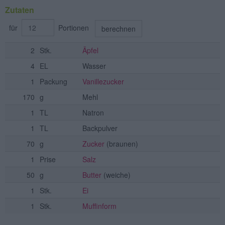
Zutaten
für
Portionen
berechnen
2
Stk.
Äpfel
4
EL
Wasser
1
Packung
Vanillezucker
170
g
Mehl
1
TL
Natron
1
TL
Backpulver
70
g
Zucker
(braunen)
1
Prise
Salz
50
g
Butter
(weiche)
1
Stk.
Ei
1
Stk.
Muffinform