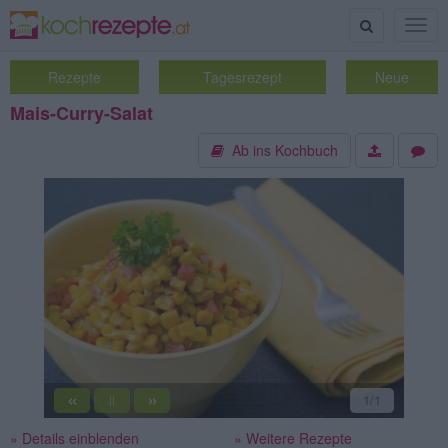
Suche
Togg
navig
Rezepte
Tagesrezept
Neue
Mais-Curry-Salat
Ab ins Kochbuch
«
»
1
/1
||
» Details einblenden
» Weitere Rezepte