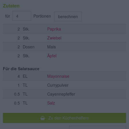
Zutaten
für
Portionen
berechnen
2
Stk.
Paprika
2
Stk.
Zwiebel
2
Dosen
Mais
2
Stk.
Äpfel
Für die Salatsauce
4
EL
Mayonnaise
1
TL
Currypulver
0.5
TL
Cayennepfeffer
0.5
TL
Salz
Zu den Küchenhelfern