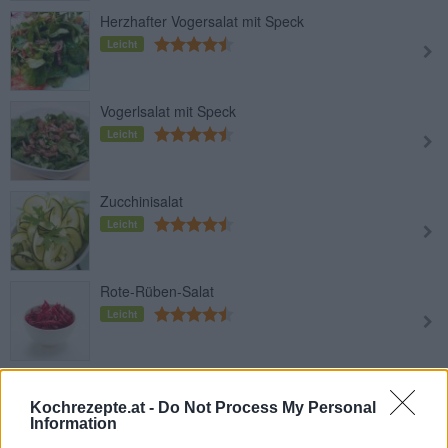
Herzhafter Vogersalat mit Speck
Leicht
Vogerlsalat mit Speck
Leicht
Zucchinisalat
Leicht
Rote-Rüben-Salat
Leicht
Mayonnaisesalat
Leicht
Kochrezepte.at -
Do Not Process My Personal
Information