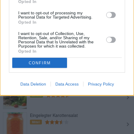
Opted In
Kichererbsen Salat
I want to opt-out of processing my
Leicht
Personal Data for Targeted Advertising.
Opted In
I want to opt-out of Collection, Use,
Grüner Salat mit Ei und Löwenzahn
Retention, Sale, and/or Sharing of my
Leicht
Personal Data that Is Unrelated with the
Purposes for which it was collected.
Opted In
Diät-Salat mit Bohnen und Thunfisch
CONFIRM
Leicht
Data Deletion
Data Access
Privacy Policy
Gänseleber mit Salat-Mix
Leicht
Eingelegter Karottensalat
Mittel