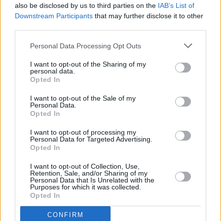
Leicht
also be disclosed by us to third parties on the
IAB’s List of
Downstream Participants
that may further disclose it to other
third parties.
Pudding-Streuselkuchen
Personal Data Processing Opt Outs
Leicht
I want to opt-out of the Sharing of my
personal data.
Einfacher Rührkuchen
Opted In
Leicht
I want to opt-out of the Sale of my
Personal Data.
Opted In
Joghurtkuchen
I want to opt-out of processing my
Leicht
Personal Data for Targeted Advertising.
Opted In
I want to opt-out of Collection, Use,
Joghurt-Mohn-Blechkuchen
Retention, Sale, and/or Sharing of my
Personal Data that Is Unrelated with the
Leicht
Purposes for which it was collected.
Opted In
Mandarinen-Grieß-Kastenkuchen
CONFIRM