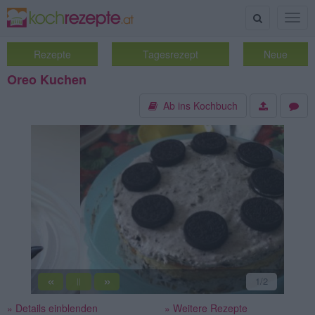
Suche
Togg
navig
Rezepte
Tagesrezept
Neue
Oreo Kuchen
Ab ins Kochbuch
«
»
2
/2
von
muckerl
||
» Details einblenden
» Weitere Rezepte