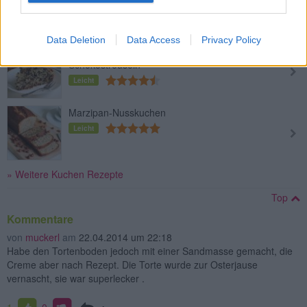
Leicht
Data Deletion
Data Access
Privacy Policy
Einfacher Rührkuchen mit
Schokostreuseln
Leicht
Marzipan-Nusskuchen
Leicht
» Weitere Kuchen Rezepte
Top
Kommentare
von
muckerl
am
22.04.2014 um 22:18
Habe den Tortenboden jedoch mit einer Sandmasse gemacht, die
Creme aber nach Rezept. Die Torte wurde zur Osterjause
vernascht, sie war superlecker .