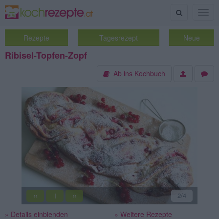
Suche
Togg
navig
Rezepte
Tagesrezept
Neue
Ribisel-Topfen-Zopf
Ab ins Kochbuch
«
»
2
/4
||
» Details einblenden
» Weitere Rezepte