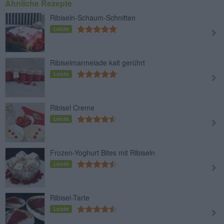
Ähnliche Rezepte
Ribiseln-Schaum-Schnitten
Leicht
Ribiselmarmelade kalt gerührt
Leicht
Ribisel Creme
Leicht
Frozen-Yoghurt Bites mit Ribiseln
Leicht
Ribisel-Tarte
Leicht