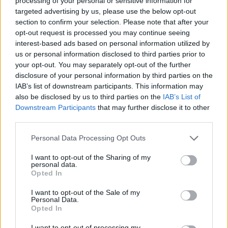
processing of your personal or sensitive information for
targeted advertising by us, please use the below opt-out
Jetzt den fertigen Zopf mittig in den Ofen schieben und ca.
section to confirm your selection. Please note that after your
40-45 Minuten backen (Stäbchenprobe machen) . Nach ca.
opt-out request is processed you may continue seeing
20 Minuten bitte nachschauen ob der Zopf eventuell zu
interest-based ads based on personal information utilized by
dunkel wird. Sollte dies der Fall sein, den Zopf einfach mit
us or personal information disclosed to third parties prior to
einem Stück Alufolie abdecken. Erst vor dem Servieren den
your opt-out. You may separately opt-out of the further
Zopf mit Staubzucker bestreuen, da der Zopf diesen schnell
disclosure of your personal information by third parties on the
aufsaugt.
IAB’s list of downstream participants. This information may
also be disclosed by us to third parties on the
IAB’s List of
Downstream Participants
that may further disclose it to other
third parties.
Personal Data Processing Opt Outs
I want to opt-out of the Sharing of my
personal data.
Opted In
I want to opt-out of the Sale of my
Anstelle von Ribisel schmeckt der Topfen-Zopf zum Beispiel
Personal Data.
auch mit Kirschen.
Opted In
Rezept teilen
I want to opt-out of processing my