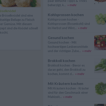
paar einfache Tipps & Tricks
beherzigt, k...
» mehr
öselknödel
Kohlsprossen kochen
e Bröselknödel sind eine
Kohlsprossen kochen -
elseitige Beilage zu Fleisch
Kohlsprossen (Rosenkohl) sind
er Gemüse. Mit diesem
im Herbst und Wint...
» mehr
zept sind die Knödel schnell
kocht.
Gesund kochen
Gesund kochen - Mit
hochwertigen Lesbensmitteln
und der richtigen Zube...
» mehr
Brokkoli kochen
Brokkoli kochen - Bevor es
daran geht, den Brokkoli zu
kochen, kommt d...
» mehr
Mit Kräutern kochen
Mit Kräutern kochen - Kräuter
sind für den Geschmack einer
Mahlzeit...
» mehr