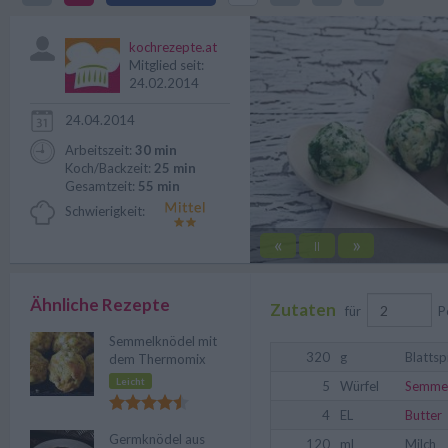
Südtirol.
kochrezepte.at
Mitglied seit:
24.02.2014
24.04.2014
Arbeitszeit:
30 min
Koch/Backzeit:
25 min
Gesamtzeit:
55 min
Schwierigkeit:
«
»
||
Ähnliche Rezepte
Zutaten
für
P
Semmelknödel mit
320
g
Blattsp
dem Thermomix
Leicht
5
Würfel
Semme
4
EL
Butter
Germknödel aus
120
ml
Milch