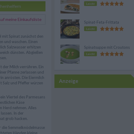
Leicht
henhelfern
f meine Einkaufsliste
Spinat-Feta-Frittata
Leicht
 mit Spinat zunächst den
zen und waschen. Einen
lich Salzwasser erhitzen
Spinatsuppe mit Croutons
 weich dünsten. Abgießen
Leicht
sen.
t der Milch verrühren. Ein
einer Pfanne zerlassen und
n anrösten. Die Eiermilch
Anzeige
t Salz und Pfeffer würzen
ein Viertel des Parmesans
restlichen Käse
m Herd nehmen. Alles
lassen. In der
nat grob hacken.
er die Semmelknödelmasse
hteten Händen kleine