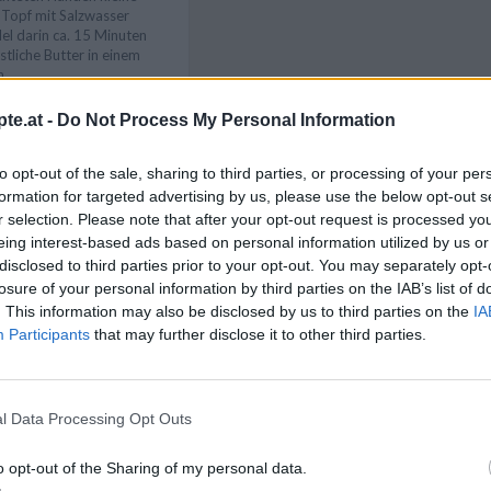
 Topf mit Salzwasser
el darin ca. 15 Minuten
stliche Butter in einem
n.
it einem Schaumlöffel
te.at -
Do Not Process My Personal Information
inem Sieb abtropfen
richten und mit der
Like uns auf Facebook...
träufeln. Den restlichen
to opt-out of the sale, sharing to third parties, or processing of your per
euen und servieren.
formation for targeted advertising by us, please use the below opt-out s
r selection. Please note that after your opt-out request is processed y
eing interest-based ads based on personal information utilized by us or
nat schmecken
disclosed to third parties prior to your opt-out. You may separately opt-
uchtigen Tomatensauce
losure of your personal information by third parties on the IAB’s list of
. This information may also be disclosed by us to third parties on the
IA
Participants
that may further disclose it to other third parties.
l Data Processing Opt Outs
Artikelempfehlung
o opt-out of the Sharing of my personal data.
zepte
/
el Rezepte
/