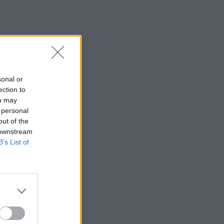
sonal or
ection to
ou may
 personal
out of the
 downstream
B’s List of