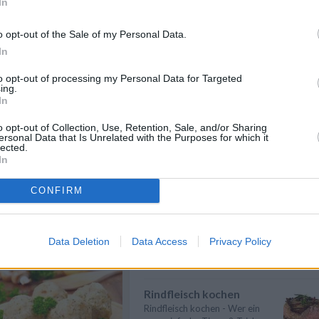
In
mesan Rezepte
/
Spargel kochen
pte - Tiroler Küche
/
Spargel kochen - Hier gibt es
o opt-out of the Sale of my Personal Data.
nützliche Informationen zum
In
Thema: Wie ...
» mehr
to opt-out of processing my Personal Data for Targeted
Karfiol kochen
ing.
In
Karfiol kochen - Hier gibt es
nützliche Informationen zum
Thema: Wie ...
» mehr
o opt-out of Collection, Use, Retention, Sale, and/or Sharing
ersonal Data that Is Unrelated with the Purposes for which it
lected.
Kartoffeln kochen
In
Kartoffeln kochen - Kartoffeln
sind sehr lecker und beinhalten
CONFIRM
viele V...
» mehr
n
Anmelden
Gemüse kochen
Gemüse kochen - Gemüse ist
Data Deletion
Data Access
Privacy Policy
lecker und gesund. Die
Gemüsesorten und ...
» mehr
Rindfleisch kochen
Rindfleisch kochen - Wer ein