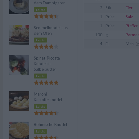
dem Dampfgarer
2
Stk.
Eier
Leicht
1
Prise
Salz
1
Prise
Pfeffer
Semmelknödel aus
dem Ofen
100
g
Parme
Leicht
4
EL
Mehl
(g
Spinat-Ricotta-
Knödel in
Salbeibutter
Leicht
Maroni-
Kartoffelknödel
Leicht
Böhmische Knödel
Leicht