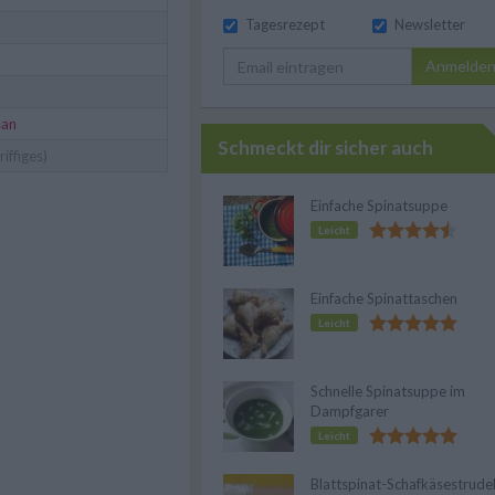
Tagesrezept
Newsletter
Anmelde
san
Schmeckt dir sicher auch
riffiges)
Einfache Spinatsuppe
Leicht
Einfache Spinattaschen
Leicht
Schnelle Spinatsuppe im
Dampfgarer
Leicht
Blattspinat-Schafkäsestrude