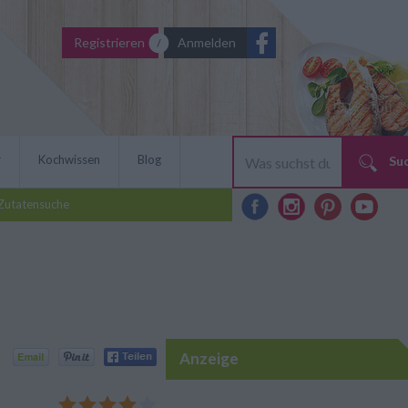
Registrieren
Anmelden
r
Kochwissen
Blog
Su
Zutatensuche
Anzeige
t Spinat bringen Farbe und
liebte Rezept stammt aus