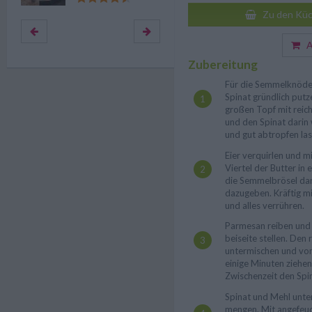
Zu den Küc
Au
Zubereitung
Für die Semmelknödel
Spinat gründlich put
großen Topf mit reich
und den Spinat darin
und gut abtropfen las
Eier verquirlen und mi
Viertel der Butter in 
die Semmelbrösel dari
dazugeben. Kräftig mi
und alles verrühren.
Parmesan reiben und 
beiseite stellen. Den 
untermischen und vo
einige Minuten ziehen 
Zwischenzeit den Spi
Spinat und Mehl unt
mengen. Mit angefeuc