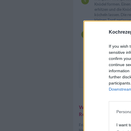
Knödel formen. Einen
erhitzen und die Knöd
köcheln lassen. Die re
kleinen Topf zerlasse
Die fertigen Knödel m
Kochrezep
herausheben und in e
lassen. Die Knödel an
zerlassenen Butter be
If you wish 
Parmesan darüber str
sensitive in
confirm you
continue se
Die Semmelknödel mit Spi
information 
hervorragend mit einer fr
further disc
oder pikanten Käsesauce.
participants
Downstream 
Weitere interessante
Persona
Rezeptsammlungen
I want t
Frühlingsrezepte
/
Gemüse Re
Hauptspeisen Rezepte
/
Knöd