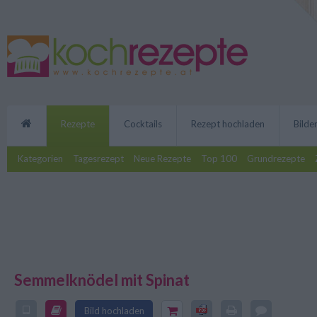
Rezepte
Cocktails
Rezept hochladen
Bilde
Kategorien
Tagesrezept
Neue Rezepte
Top 100
Grundrezepte
Semmelknödel mit Spinat
Die köstlichen Semmelknödel mi
Vitamine auf den Teller. Das be
Bild hochladen