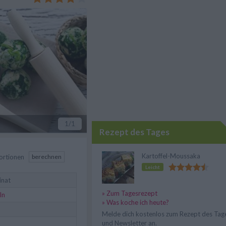
1
/1
Rezept des Tages
Kartoffel-Moussaka
ortionen
berechnen
Leicht
inat
» Zum Tagesrezept
ln
» Was koche ich heute?
Melde dich kostenlos zum Rezept des Tag
und Newsletter an.