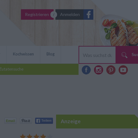
Registrieren
Anmelden
r
Kochwissen
Blog
Su
Zutatensuche
Anzeige
el) lässt sich bequem am
kommen. Variationen des