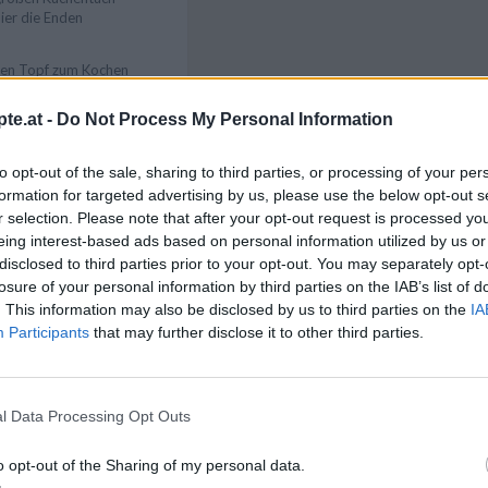
ier die Enden
ßen Topf zum Kochen
ineingeben, Temperatur
 rund 35 Minuten in
te.at -
Do Not Process My Personal Information
asser ziehen lassen.
Like uns auf Facebook...
 Rolle herausnehmen,
chtfolie entfernen. In
to opt-out of the sale, sharing to third parties, or processing of your per
nd servieren.
formation for targeted advertising by us, please use the below opt-out s
r selection. Please note that after your opt-out request is processed y
eing interest-based ads based on personal information utilized by us or
nknödel) ist eine
disclosed to third parties prior to your opt-out. You may separately opt-
chgerichten mit Sauce,
losure of your personal information by third parties on the IAB’s list of
r Rouladen.
. This information may also be disclosed by us to third parties on the
IA
Participants
that may further disclose it to other third parties.
l Data Processing Opt Outs
Artikelempfehlung
o opt-out of the Sharing of my personal data.
zepte
/
Eier Rezepte
/
ödel Rezepte
/