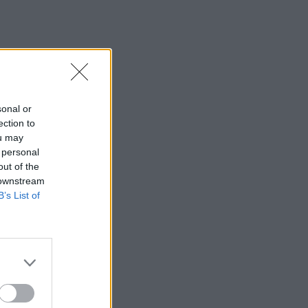
sonal or
ection to
ou may
 personal
out of the
 downstream
B’s List of