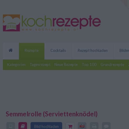
Rezepte
Cocktails
Rezept hochladen
Bilde
Kategorien
Tagesrezept
Neue Rezepte
Top 100
Grundrezepte
Semmelrolle (Serviettenknödel)
Die Semmelrolle (Serviettenknöd
Vortag zubereiten, wenn Gäste 
Bild hochladen