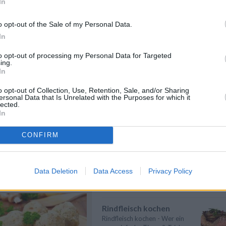
In
che Rezepte
/
Eier kochen
ische Rezepte
/
Wer Eier kochen will, sollte in
o opt-out of the Sale of my Personal Data.
epte
erster Linie auf die richtige
In
Garzeit ...
» mehr
to opt-out of processing my Personal Data for Targeted
Suppen kochen
ing.
In
Suppen kochen - so gelingt es.
Als Grundlage für Suppen dienen
klare ...
» mehr
o opt-out of Collection, Use, Retention, Sale, and/or Sharing
ersonal Data that Is Unrelated with the Purposes for which it
lected.
Gemüse kochen
In
Gemüse kochen - Gemüse ist
lecker und gesund. Die
CONFIRM
Gemüsesorten und ...
» mehr
n
Anmelden
Billig kochen
Billig kochen heißt nicht, dass es
Data Deletion
Data Access
Privacy Policy
sich um minderwertiges Essen
hande...
» mehr
Rindfleisch kochen
Rindfleisch kochen - Wer ein