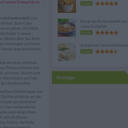
f meine Einkaufsliste
Leicht
rviettenknödel)
ist in
Knusprige Braterdäpfeln aus
einfach. Zuerst das
rohen Erdäpfeln
hüssel geben. Die Milch
Leicht
ie Butter in einem
en. Beides über das Brot
en vermengen und leicht
Spargel mit Sauce Hollandai
e Stunde lang durchziehen
Leicht
bel abziehen und klein
iner Pfanne erhitzen und
rin anrösten, danach zum
Anzeige
er, Muskatnuss und Salz
d gut durchmischen.
ne Klarsichtfolie legen und
 Die Klarsichtfolie um die
en Enden gut eindrehen
r). Den vorbereiteten
läche noch einige Male
it sich die Masse
Zum Schluss die Rolle
 großen Küchentuch