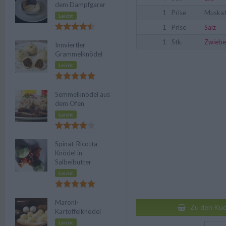
dem Dampfgarer
1
Prise
Muskat
Leicht
1
Prise
Salz
1
Stk.
Zwiebe
Innviertler
Grammelknödel
Leicht
Semmelknödel aus
dem Ofen
Leicht
Spinat-Ricotta-
Knödel in
Salbeibutter
Leicht
Maroni-
Zu den Küc
Kartoffelknödel
Leicht