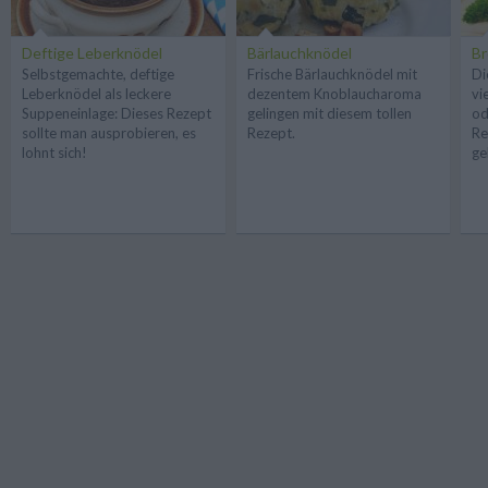
Deftige Leberknödel
Bärlauchknödel
Br
Selbstgemachte, deftige
Frische Bärlauchknödel mit
Di
Leberknödel als leckere
dezentem Knoblaucharoma
vi
Suppeneinlage: Dieses Rezept
gelingen mit diesem tollen
od
sollte man ausprobieren, es
Rezept.
Re
lohnt sich!
ge