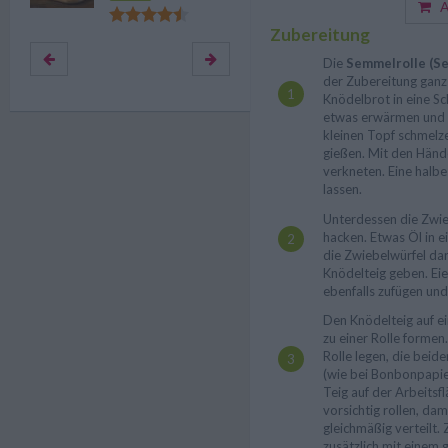
Au
Zubereitung
Die
Semmelrolle (Se
der Zubereitung ganz 
Knödelbrot in eine Sc
etwas erwärmen und d
kleinen Topf schmelz
gießen. Mit den Händ
verkneten. Eine halb
lassen.
Unterdessen die Zwie
hacken. Etwas Öl in e
die Zwiebelwürfel da
Knödelteig geben. Ei
ebenfalls zufügen un
Den Knödelteig auf ei
zu einer Rolle formen.
Rolle legen, die beid
(wie bei Bonbonpapie
Teig auf der Arbeitsf
vorsichtig rollen, dam
gleichmäßig verteilt. 
zusätzlich mit einem