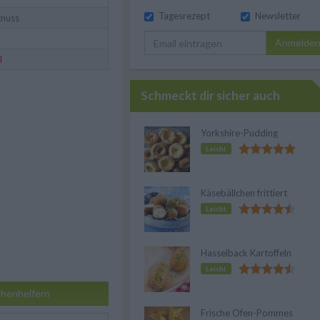
Tagesrezept
Newsletter
nuss
Anmelde
l
Schmeckt dir sicher auch
Yorkshire-Pudding
Leicht
Käsebällchen frittiert
Leicht
Hasselback Kartoffeln
Leicht
henhelfern
Frische Ofen-Pommes