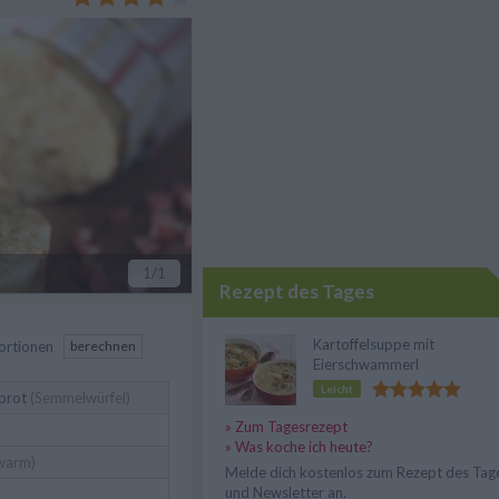
ern, Speck oder Gewürzen.
1
/1
Rezept des Tages
Kartoffelsuppe mit
ortionen
berechnen
Eierschwammerl
Leicht
brot
(Semmelwürfel)
» Zum Tagesrezept
» Was koche ich heute?
warm)
Melde dich kostenlos zum Rezept des Tag
und Newsletter an.