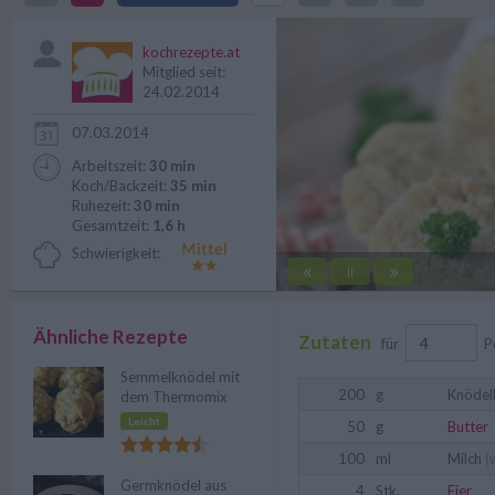
Rezepts ergeben sich mit Kräut
kochrezepte.at
Mitglied seit:
24.02.2014
07.03.2014
Arbeitszeit:
30 min
Koch/Backzeit:
35 min
Ruhezeit:
30 min
Gesamtzeit:
1,6 h
Schwierigkeit:
«
»
||
Ähnliche Rezepte
Zutaten
für
P
Semmelknödel mit
200
g
Knödel
dem Thermomix
Leicht
50
g
Butter
100
ml
Milch
(
Germknödel aus
4
Stk.
Eier