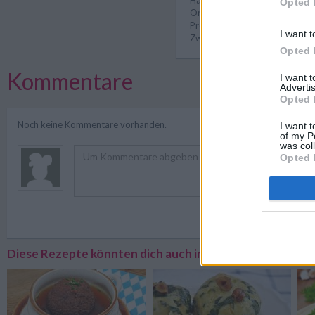
Opted 
Omas Rezepte
/
Österreichis
Preiswerte Rezepte
/
Vegetar
I want t
Zwiebel Rezepte
/
Butter Rez
Opted 
Kommentare
I want 
Advertis
Opted 
Noch keine Kommentare vorhanden.
I want t
of my P
was col
Opted 
Registriere
Diese Rezepte könnten dich auch interessieren