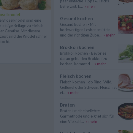
paar einfache Tipps & Tricks
beherzigt, k...
» mehr
öselknödel
Gesund kochen
e Bröselknödel sind eine
Gesund kochen - Mit
elseitige Beilage zu Fleisch
hochwertigen Lesbensmitteln
er Gemüse. Mit diesem
und der richtigen Zube...
» mehr
zept sind die Knödel schnell
kocht.
Brokkoli kochen
Brokkoli kochen - Bevor es
daran geht, den Brokkoli zu
kochen, kommt d...
» mehr
Fleisch kochen
Fleisch kochen - ob Rind, Wild,
Geflügel oder Schwein: Fleisch ist
ei...
» mehr
Braten
Braten ist eine beliebte
Garmethode und eignet sich für
eine Vielzahl...
» mehr