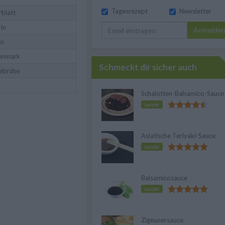
Tagesrezept
Newsletter
rblatt
in
Anmelde
an
enmark
Schmeckt dir sicher auch
ebrühe
Schalotten-Balsamico-Sauce
Leicht
Asiatische Teriyaki-Sauce
Leicht
Balsamicosauce
Leicht
Zigeunersauce