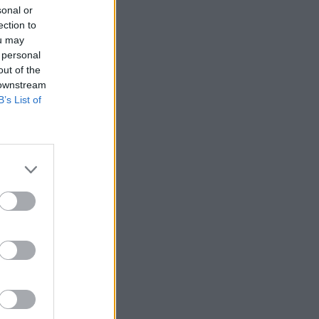
sonal or
ection to
ou may
 personal
out of the
 downstream
B’s List of