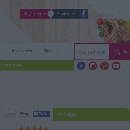
Registrieren
Anmelden
r
Kochwissen
Blog
Su
Zutatensuche
Anzeige
Tomatensoße selbst zu
diesem Rezept stimmt das