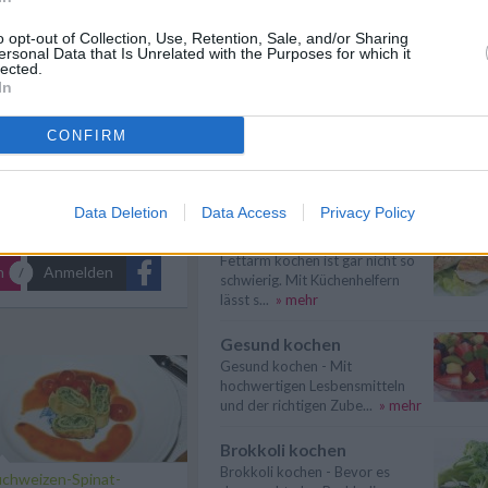
en Garten lasse ich den
Gemüse kochen
o opt-out of Collection, Use, Retention, Sale, and/or Sharing
ür den Winter einige
Gemüse kochen - Gemüse ist
ersonal Data that Is Unrelated with the Purposes for which it
lected.
lecker und gesund. Die
In
Gemüsesorten und ...
» mehr
Billig kochen
CONFIRM
Billig kochen heißt nicht, dass es
sich um minderwertiges Essen
hande...
» mehr
Data Deletion
Data Access
Privacy Policy
Fettarm kochen
Fettarm kochen ist gar nicht so
n
Anmelden
schwierig. Mit Küchenhelfern
lässt s...
» mehr
Gesund kochen
Gesund kochen - Mit
hochwertigen Lesbensmitteln
und der richtigen Zube...
» mehr
Brokkoli kochen
Brokkoli kochen - Bevor es
chweizen-Spinat-