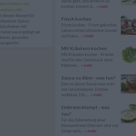
daran geht, den Brokkoli zu
latschinken mit
kochen, kommt d...
» mehr
omatensoße
t diesem Rezept für
Frisch kochen
chweizen-Spinat-
Frisch kochen - Frisch gekochte
latschinken mit
Lebensmittel schmecken besser
matensauce gelingt ein
und habe...
» mehr
ckeres, gesundes
uptgericht.
Mit Kräutern kochen
Mit Kräutern kochen - Kräuter
sind für den Geschmack einer
Mahlzeit...
» mehr
Sauce zu dünn - was tun?
Eine zu dünne Sauce kann man
mit verschiedenen Zutaten
andicken. Die ...
» mehr
Einbrenn klumpt - was
tun?
Für die Zubereitung einer
klumpenfreien Einbrenn sind vier
Dinge wich...
» mehr