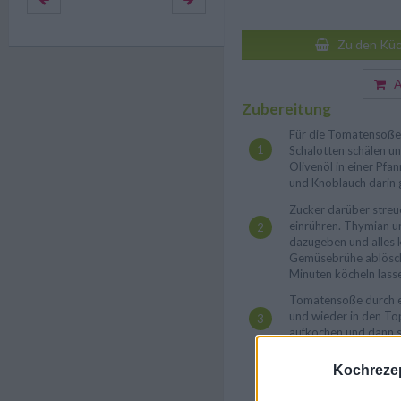
Zu den Küc
Au
Zubereitung
Für die Tomatensoße
Schalotten schälen un
Olivenöl in einer Pfa
und Knoblauch darin g
Zucker darüber stre
einrühren. Thymian u
dazugeben und alles 
Gemüsebrühe ablösche
Minuten köcheln lass
Tomatensoße durch ei
und wieder in den To
aufkochen und dann s
bis die gewünschte Kon
etwas Salz abschmeck
Kochrezep