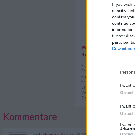
If you wish 
Die Tomatensoße mit einig
sensitive in
Basilikumblättern und hal
confirm you
verfeinern.
continue se
information 
further disc
participants
Weitere interessante
Downstream 
Rezeptsammlungen
Billige Rezepte
/
Diät Rezepte
Fettarme Rezepte - leckere R
Persona
Frisch gekochte Rezepte
/
Hau
Kräuter und Gewürze Rezepte
I want t
Saucen Rezepte
/
Tomaten Re
Opted 
Vegetarische Rezepte
/
Vorsp
Zwiebel Rezepte
/
Knoblauch 
I want t
Kommentare
Opted 
I want 
Advertis
Opted 