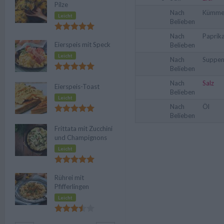
Pilze
Nach
Kümmel
Leicht
Belieben
Nach
Paprik
Eierspeis mit Speck
Belieben
Leicht
Nach
Suppe
Belieben
Nach
Salz
Eierspeis-Toast
Belieben
Leicht
Nach
Öl
Belieben
Frittata mit Zucchini
und Champignons
Leicht
Rührei mit
Pfifferlingen
Leicht