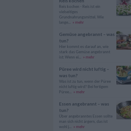
Reis kochen
Reis kochen - Reis ist ein
vielseitiges
Grundnahrungsmittel. Wie
lange...
» mehr
Gemüse angebrannt – was
tun?
Hier kommt es darauf an, wie
stark das Gemüse angebrannt
ist: Wenn ei...
» mehr
Püree wird nicht luftig –
was tun?
Was ist zu tun, wenn der Püree
nicht luftig wird? Bei fertigem
Püree...
» mehr
Essen angebrannt – was
tun?
Über angebranntes Essen sollte
man sich nicht ärgern, das ist
wohl j...
» mehr