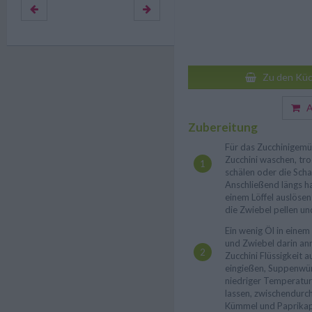
Zu den Küc
Au
Zubereitung
Für das Zucchinigemüs
Zucchini waschen, tr
schälen oder die Scha
Anschließend längs ha
einem Löffel auslösen
die Zwiebel pellen un
Ein wenig Öl in einem
und Zwiebel darin anr
Zucchini Flüssigkeit 
eingießen, Suppenwür
niedriger Temperatur
lassen, zwischendurch
Kümmel und Paprika