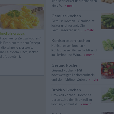
sind sehr lecker und beinhalten
viele V...
» mehr
Gemüse kochen
Gemüse kochen - Gemüse ist
lecker und gesund. Die
Gemüsesorten und ...
» mehr
hnelle Eierspeis
ttags wenig Zeit zu kochen?
Kohlsprossen kochen
in Problem mit dem Rezept
Kohlsprossen kochen -
r die schnelle Eierspeis:
Kohlsprossen (Rosenkohl) sind
hnell auf dem Tisch, lecker
im Herbst und Wint...
» mehr
d oft bewährt.
Gesund kochen
Gesund kochen - Mit
hochwertigen Lesbensmitteln
und der richtigen Zube...
» mehr
Brokkoli kochen
Brokkoli kochen - Bevor es
daran geht, den Brokkoli zu
kochen, kommt d...
» mehr