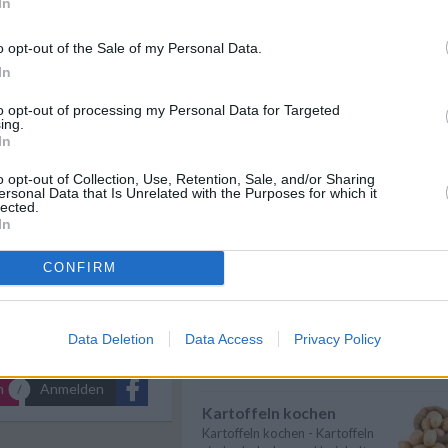
In
Spargel kochen
pte
/
Spargel kochen - Hier gibt es
e Rezepte
/
o opt-out of the Sale of my Personal Data.
nützliche Informationen zum
Rezepte
/
In
Thema: Wie ...
» mehr
epte - Schnelle Gerichte
/
Studenten
/
to opt-out of processing my Personal Data for Targeted
ni Rezepte
/
Karfiol kochen
ing.
zepte
In
Karfiol kochen - Hier gibt es
nützliche Informationen zum
Thema: Wie ...
» mehr
o opt-out of Collection, Use, Retention, Sale, and/or Sharing
ersonal Data that Is Unrelated with the Purposes for which it
lected.
Eier kochen
In
Wer Eier kochen will, sollte in
erster Linie auf die richtige
CONFIRM
Garzeit ...
» mehr
Suppen kochen
Suppen kochen - so gelingt es.
Data Deletion
Data Access
Privacy Policy
Als Grundlage für Suppen dienen
klare ...
» mehr
n
Anmelden
Kartoffeln kochen
Kartoffeln kochen - Kartoffeln