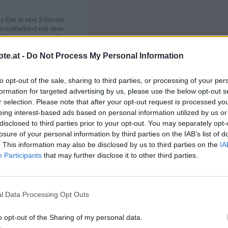
e Eier in eine Schüssel
Anschließend mit einer
e Pfanne mit etwas Öl
ngießen und anstocken
te.at -
Do Not Process My Personal Information
annenwender die gestockte
en und umrühren. Diesen
Like uns auf Facebook...
 bis die gesamte
to opt-out of the sale, sharing to third parties, or processing of your per
t dem Zucchinigemüse auf
formation for targeted advertising by us, please use the below opt-out s
 anrichten und servieren.
r selection. Please note that after your opt-out request is processed y
eing interest-based ads based on personal information utilized by us or
disclosed to third parties prior to your opt-out. You may separately opt-
erspeise kann man
losure of your personal information by third parties on the IAB’s list of
eiten, zum Beispiel
. This information may also be disclosed by us to third parties on the
IA
ni verwenden oder die
Participants
that may further disclose it to other third parties.
nkartoffeln, Würstel
l Data Processing Opt Outs
Artikelempfehlung
o opt-out of the Sharing of my personal data.