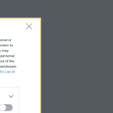
sonal or
ection to
ou may
 personal
out of the
 downstream
B’s List of