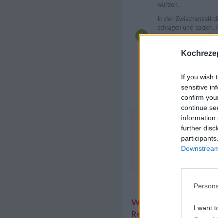
würzen.
In der Zwischenzeit di
schlagen und salzen. 
Gabel verquirlen. Ein
erhitzen. Die Eier ei
Kochrezep
lassen. Mit einem Pf
Masse vom Boden lös
Vorgang wiederholen,
If you wish 
Eiermasse stockt. Mi
sensitive in
vorgewärmten Tellern
confirm you
continue se
information 
Das Zucchinigemüse mit Ei
further disc
nach Belieben anders zuber
participants
Kürbis anstelle der Zucchi
Downstream 
Eierspeise durch Petersilie
etc. ersetzen.
Persona
Weitere interessante
I want t
Rezeptsammlungen