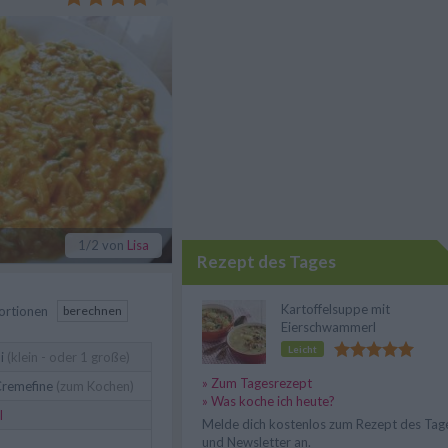
rspeise.
1
/2
von
Lisa
Rezept des Tages
Kartoffelsuppe mit
ortionen
berechnen
Eierschwammerl
Leicht
i
(klein - oder 1 große)
» Zum Tagesrezept
remefine
(zum Kochen)
» Was koche ich heute?
l
Melde dich kostenlos zum Rezept des Tag
und Newsletter an.