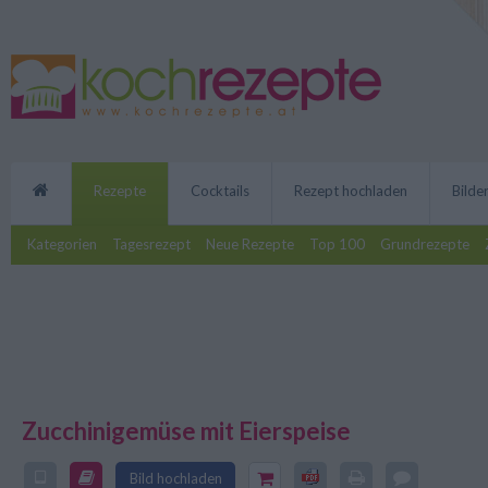
Rezepte
Cocktails
Rezept hochladen
Bilde
Kategorien
Tagesrezept
Neue Rezepte
Top 100
Grundrezepte
Zucchinigemüse mit Eierspeise
Gesund, köstlich und ruckzuck zu
Bild hochladen