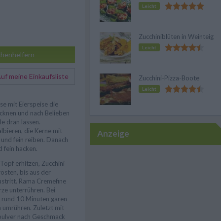
Leicht
Zucchiniblüten in Weinteig
Leicht
henhelfern
f meine Einkaufsliste
Zucchini-Pizza-Boote
Leicht
e mit Eierspeise die
ocknen und nach Belieben
le dran lassen.
lbieren, die Kerne mit
Anzeige
 und fein reiben. Danach
d fein hacken.
 Topf erhitzen, Zucchini
östen, bis aus der
austritt. Rama Cremefine
ze unterrühren. Bei
 rund 10 Minuten garen
 umrühren. Zuletzt mit
pulver nach Geschmack