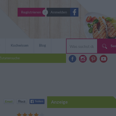
Registrieren
Anmelden
r
Kochwissen
Blog
Su
Zutatensuche
Anzeige
bereitet: Rezept für