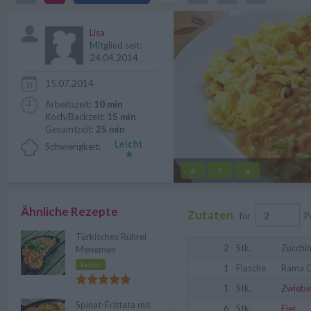
cremiges Zucchinigemüse mit Eie
Lisa
Mitglied seit:
24.04.2014
15.07.2014
Arbeitszeit:
10 min
Koch/Backzeit:
15 min
Gesamtzeit:
25 min
Schwierigkeit:
«
»
||
Ähnliche Rezepte
Zutaten
für
P
Türkisches Rührei
2
Stk.
Zucchin
Menemen
Leicht
1
Flasche
Rama C
1
Stk.
Zwiebe
Spinat-Frittata mit
6
Stk.
Eier