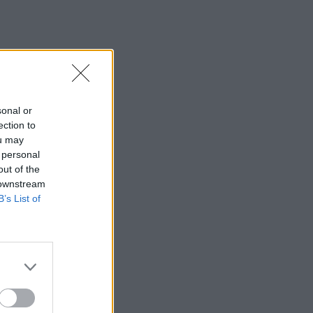
sonal or
ection to
ou may
 personal
out of the
 downstream
B’s List of