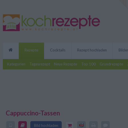
Rezepte
Cocktails
Rezept hochladen
Bilde
Kategorien
Tagesrezept
Neue Rezepte
Top 100
Grundrezepte
Cappuccino-Tassen
Wenn es schnell gehen muss, ist 
Cappuccino-Tassen optimal und 
Bild hochladen