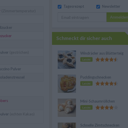
Tagesrezept
Newsletter
r
(Zimmertemperatur)
Anmelde
llzucker
lezucker
Schmeckt dir sicher auch
ulver
(gestrichen)
Windräder aus Blätterteig
Leicht
ccino Pulver
oladenstreusel
Puddingschnecken
Leicht
obers
Mini-Schaumröllchen
Leicht
ulver
(echten Kakao)
Schnelle Zimtschnecken