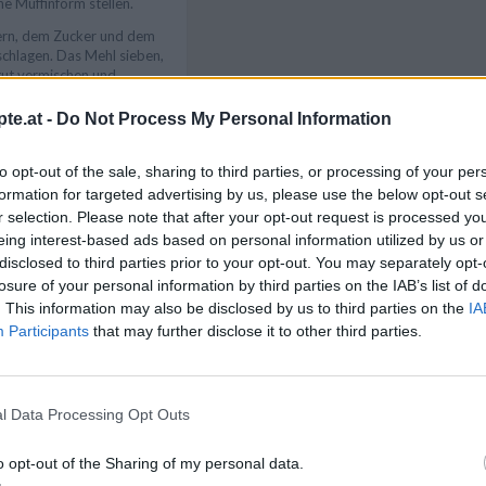
ne Muffinform stellen.
iern, dem Zucker und dem
schlagen. Das Mehl sieben,
gut vermischen und
nopulver mit der Milch
Schluss die
te.at -
Do Not Process My Personal Information
 unterheben.
Like uns auf Facebook...
to opt-out of the sale, sharing to third parties, or processing of your per
formation for targeted advertising by us, please use the below opt-out s
r selection. Please note that after your opt-out request is processed y
eing interest-based ads based on personal information utilized by us or
disclosed to third parties prior to your opt-out. You may separately opt-
losure of your personal information by third parties on the IAB’s list of
. This information may also be disclosed by us to third parties on the
IA
Participants
that may further disclose it to other third parties.
Teelöffeln auf die Förmchen
Form in den Ofen stellen
0 Minuten fertig backen.
 lassen.
l Data Processing Opt Outs
Artikelempfehlung
o opt-out of the Sharing of my personal data.