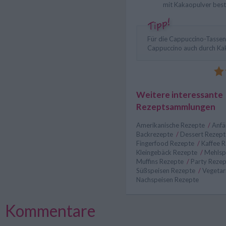
mit Kakaopulver bes
Für die Cappuccino-Tasse
Cappuccino auch durch Kak
Weitere interessante
Rezeptsammlungen
Amerikanische Rezepte
/
Anfä
Backrezepte
/
Dessert Rezep
Fingerfood Rezepte
/
Kaffee 
Kleingebäck Rezepte
/
Mehlsp
Muffins Rezepte
/
Party Reze
Süßspeisen Rezepte
/
Vegetar
Nachspeisen Rezepte
Kommentare