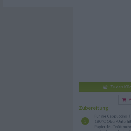
Zu den Küc
Au
Zubereitung
Für die Cappuccino-T
180°C Ober/Unterhit
Papier-Muffinförmche