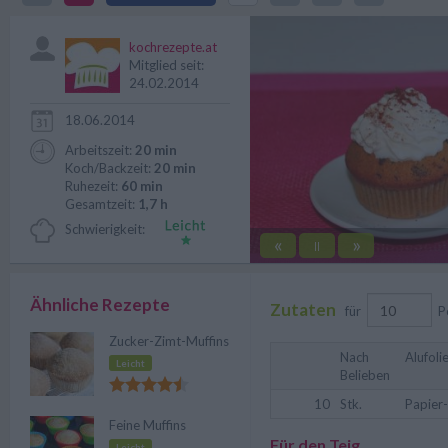
italienischen Flair.
kochrezepte.at
Mitglied seit:
24.02.2014
18.06.2014
Arbeitszeit:
20 min
Koch/Backzeit:
20 min
Ruhezeit:
60 min
Gesamtzeit:
1,7 h
Schwierigkeit:
«
»
||
Ähnliche Rezepte
Zutaten
für
P
Zucker-Zimt-Muffins
Nach
Alufoli
Leicht
Belieben
10
Stk.
Papier
Feine Muffins
Für den Teig
Leicht