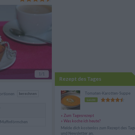
1
/1
Rezept des Tages
Tomaten-Karotten-Suppe
ortionen
berechnen
Leicht
e
» Zum Tagesrezept
» Was koche ich heute?
-Muffinförmchen
Melde dich kostenlos zum Rezept des Tag
und Newsletter an.