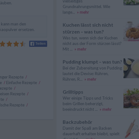
vielseitiges
täuben.
Grundnahrungsmittel. Wie
lange...
» mehr
n kann man den
Kuchen lässt sich nicht
aopulver ersetzen.
stürzen – was tun?
Was tun, wenn sich der Kuchen
nicht aus der Form stürzen lässt?
Mit ...
» mehr
Pudding klumpt – was tun?
Bei der Zubereitung von Pudding
lautet die Devise: Rühren,
nger Rezepte
/
Rühren, R...
» mehr
te
/
Einfache Rezepte
/
Rezepte
/
Grilltipps
eisen Rezepte
/
Wer einige Tipps und Tricks
pte
/
beim Grillen beherzigt,
ische Rezepte
/
beeindruckt nicht ...
» mehr
Backzubehör
Damit der Spaß am Backen
dauerhaft erhalten bleibt, spielt