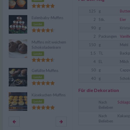
125
g
Butte
Eulenbaby-Muffins
2
Stk.
Eier
Leicht
90
g
Krista
2
Packungen
Vanil
Muffins mit weichem
150
g
Mehl
Schokoladenkern
1.5
TL
Backp
Leicht
4
EL
Milch
50
g
Cappu
Gefüllte Muffins
Leicht
40
g
Schok
Für die Dekoration
Käsekuchen-Muffins
Leicht
Nach
Schlag
Belieben
Nach
Kakaop
Belieben