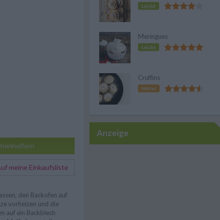
Leicht
Meringues
Leicht
Cruffins
Mittel
Anzeige
henhelfern
f meine Einkaufsliste
assen, den Backofen auf
ze vorheizen und die
n auf ein Backblech