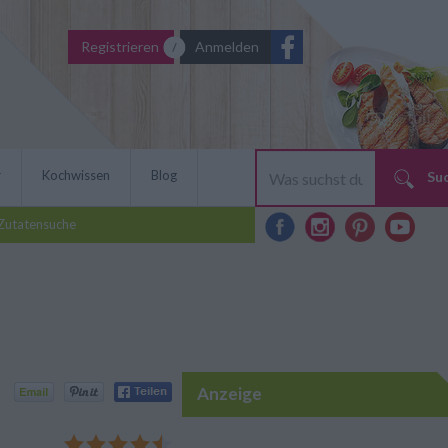
Registrieren
Anmelden
r
Kochwissen
Blog
Su
Zutatensuche
Anzeige
das Rezept für die
versprüht dabei auch noch