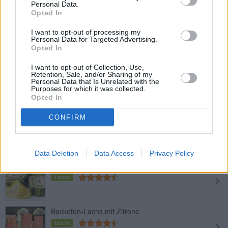
Personal Data.
Opted In
Gegrilltes Lachssteak in
I want to opt-out of processing my
Weinmarinade
Personal Data for Targeted Advertising.
Opted In
Leicht
I want to opt-out of Collection, Use,
Kräuterlachs
Retention, Sale, and/or Sharing of my
Personal Data that Is Unrelated with the
Leicht
Purposes for which it was collected.
Opted In
CONFIRM
Lachssteak mit Gemüsereis
Leicht
Data Deletion
Data Access
Privacy Policy
Lachs-Spinat-Rolle
Leicht
Backofen-Lachs mit Zitrone
Leicht