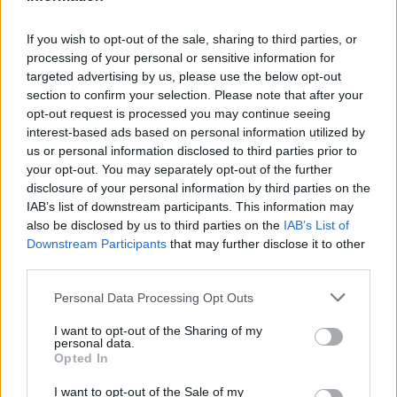
If you wish to opt-out of the sale, sharing to third parties, or
Lachsfilet mit Krensauce
processing of your personal or sensitive information for
Leicht
targeted advertising by us, please use the below opt-out
section to confirm your selection. Please note that after your
opt-out request is processed you may continue seeing
Teriyaki-Lachs
interest-based ads based on personal information utilized by
Leicht
us or personal information disclosed to third parties prior to
your opt-out. You may separately opt-out of the further
disclosure of your personal information by third parties on the
Lachs in Apfel-Honig-Sauce mit
IAB’s list of downstream participants. This information may
Spinat
also be disclosed by us to third parties on the
IAB’s List of
Downstream Participants
that may further disclose it to other
Leicht
third parties.
Süß-saure Marinade für gegrillten
Personal Data Processing Opt Outs
Lachs
Leicht
I want to opt-out of the Sharing of my
personal data.
Opted In
Leckere Fischlaibchen
Leicht
I want to opt-out of the Sale of my