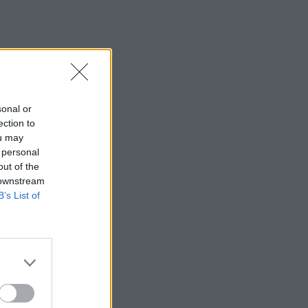
sonal or
ection to
ou may
 personal
out of the
 downstream
B’s List of