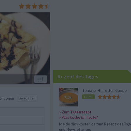
hung widerstehen! Leckeres
hokocreme oder Vanilleeis.
Rezept des Tages
1
/1
Tomaten-Karotten-Suppe
Leicht
ortionen
berechnen
» Zum Tagesrezept
» Was koche ich heute?
Melde dich kostenlos zum Rezept des Tag
und Newsletter an.