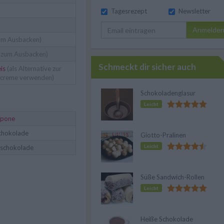
Tagesrezept
Newsletter
Anmelde
um Ausbacken)
(zum Ausbacken)
Schmeckt dir sicher auch
eis
(als Alternative zur
creme verwenden)
Schokoladenglasur
Leicht
rpone
schokolade
Giotto-Pralinen
Leicht
schokolade
Süße Sandwich-Rollen
Leicht
Heiße Schokolade