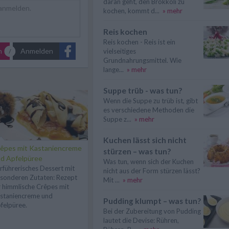
daran geht, den Brokkoli zu
kochen, kommt d...
» mehr
Reis kochen
Reis kochen - Reis ist ein
n
Anmelden
vielseitiges
Grundnahrungsmittel. Wie
lange...
» mehr
Suppe trüb - was tun?
Wenn die Suppe zu trüb ist, gibt
es verschiedene Methoden die
Suppe z...
» mehr
Kuchen lässt sich nicht
êpes mit Kastaniencreme
stürzen – was tun?
d Apfelpüree
Was tun, wenn sich der Kuchen
rführerisches Dessert mit
nicht aus der Form stürzen lässt?
sonderen Zutaten: Rezept
Mit ...
» mehr
r himmlische Crêpes mit
staniencreme und
Pudding klumpt – was tun?
felpüree.
Bei der Zubereitung von Pudding
lautet die Devise: Rühren,