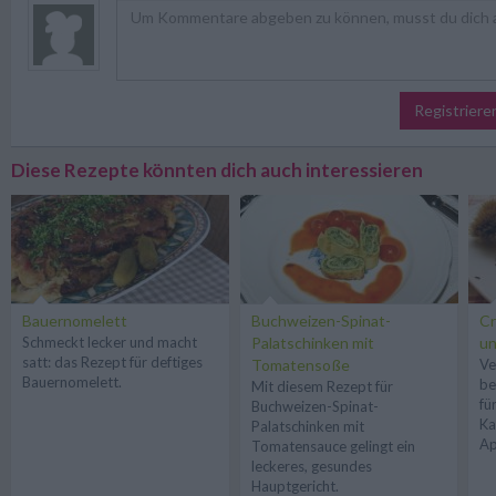
Registriere
Diese Rezepte könnten dich auch interessieren
Bauernomelett
Buchweizen-Spinat-
Cr
Schmeckt lecker und macht
Palatschinken mit
un
satt: das Rezept für deftiges
Tomatensoße
Ve
Bauernomelett.
be
Mit diesem Rezept für
fü
Buchweizen-Spinat-
Ka
Palatschinken mit
Ap
Tomatensauce gelingt ein
leckeres, gesundes
Hauptgericht.