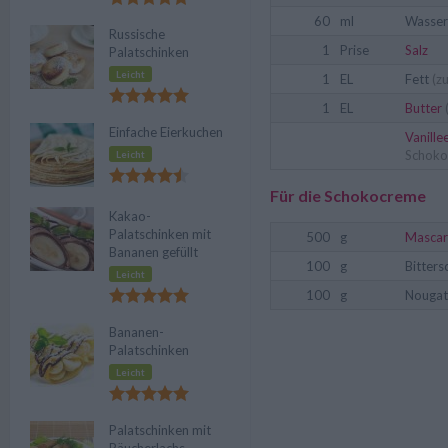
60
ml
Wasser
Russische
1
Prise
Salz
Palatschinken
Leicht
1
EL
Fett
(z
1
EL
Butter
Einfache Eierkuchen
Vanille
Schoko
Leicht
Für die Schokocreme
Kakao-
Palatschinken mit
500
g
Masca
Bananen gefüllt
100
g
Bitter
Leicht
100
g
Nougat
Bananen-
Palatschinken
Leicht
Palatschinken mit