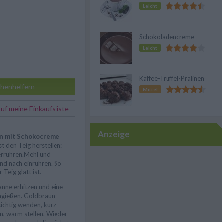
Leicht
Schokoladencreme
Leicht
Kaffee-Trüffel-Pralinen
henhelfern
Mittel
f meine Einkaufsliste
Anzeige
en mit Schokocreme
t den Teig herstellen:
verrühren.Mehl und
nd nach einrühren. So
 Teig glatt ist.
fanne erhitzen und eine
ngießen. Goldbraun
ichtig wenden, kurz
, warm stellen. Wieder