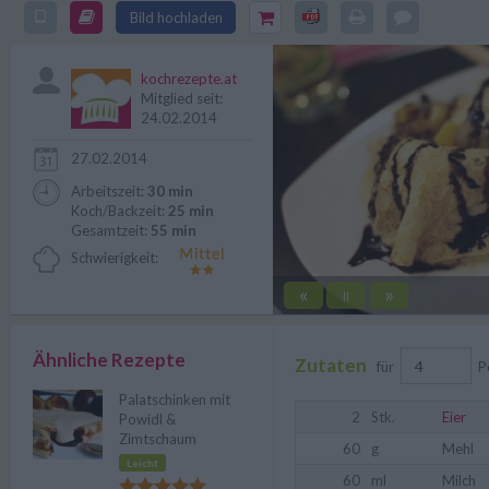
Man muss ja nicht jeder Versuc
Bild hochladen
Rezept für Palatschinken mit Sc
kochrezepte.at
Mitglied seit:
24.02.2014
27.02.2014
Arbeitszeit:
30 min
Koch/Backzeit:
25 min
Gesamtzeit:
55 min
Schwierigkeit:
«
»
||
Ähnliche Rezepte
Zutaten
für
P
Palatschinken mit
2
Stk.
Eier
Powidl &
Zimtschaum
60
g
Mehl
Leicht
60
ml
Milch