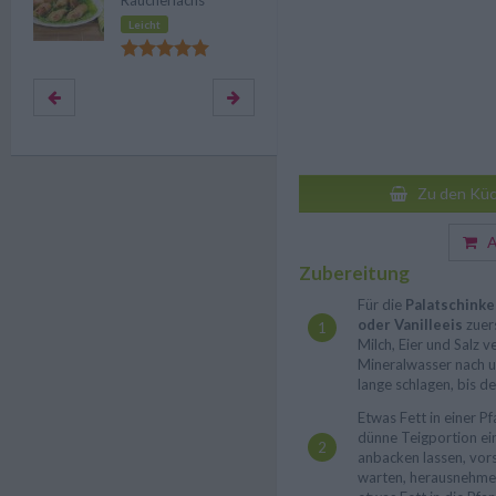
Räucherlachs
Leicht
Zu den Küc
Au
Zubereitung
Für die
Palatschink
oder Vanilleeis
zuers
Milch, Eier und Salz 
Mineralwasser nach u
lange schlagen, bis der
Etwas Fett in einer P
dünne Teigportion ei
anbacken lassen, vors
warten, herausnehmen