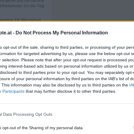
nne geben und die nächste
Wiederholen, bis der Teig
bereiten: Ein Wasserbad
kolade sowie
ber dem Wasserdampf
te.at -
Do Not Process My Personal Information
dabei mehrmals umrühren.
Like uns auf Facebook...
okolade zur Seite stellen
to opt-out of the sale, sharing to third parties, or processing of your per
sen. Die Hälfte der
formation for targeted advertising by us, please use the below opt-out s
chüssel geben, die
r selection. Please note that after your opt-out request is processed y
ade zufügen und zu einer
eing interest-based ads based on personal information utilized by us or
en. Die übrige
ben.
disclosed to third parties prior to your opt-out. You may separately opt-
losure of your personal information by third parties on the IAB’s list of
t der Schokocreme
. This information may also be disclosed by us to third parties on the
IA
len. Statt mit
Participants
that may further disclose it to other third parties.
 mit Vanilleeis füllen
 Teller anrichten.
l Data Processing Opt Outs
hokocreme oder
ich mit
Artikelempfehlung
o opt-out of the Sharing of my personal data.
rnieren und mit