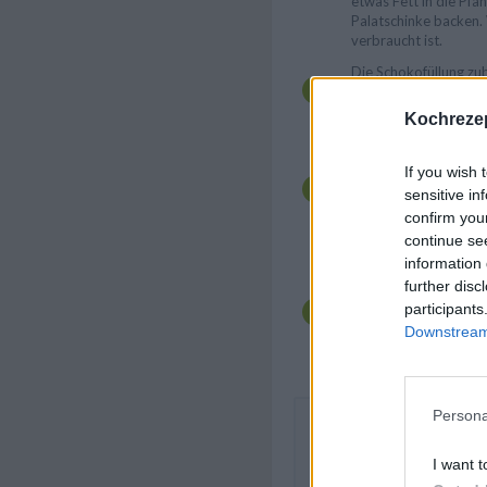
etwas Fett in die Pfa
Palatschinke backen. 
verbraucht ist.
Die Schokofüllung zu
ansetzen. Bitterscho
Nougatschokolade ü
Kochrezep
langsam schmelzen, 
Die geschmolzene Sch
If you wish 
und kurz abkühlen las
sensitive in
Mascarpone in eine S
confirm you
geschmolzene Schokol
continue se
glatten Masse verrühr
Mascarpone unterhe
information 
further disc
Die Palatschinken mi
participants
bestreichen und aufrol
Downstream 
Schokocreme wahlweise
und die Creme auf dem
Persona
Die Palatschinken mit Sc
Vanilleeis kann man zusätzl
I want t
karamellisierten Nüssen ga
Staubzucker bestreuen.