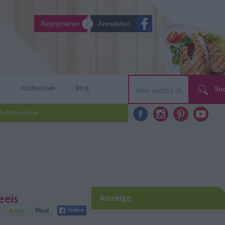
Registrieren
Anmelden
r
Kochwissen
Blog
Su
Zutatensuche
eeis
Anzeige