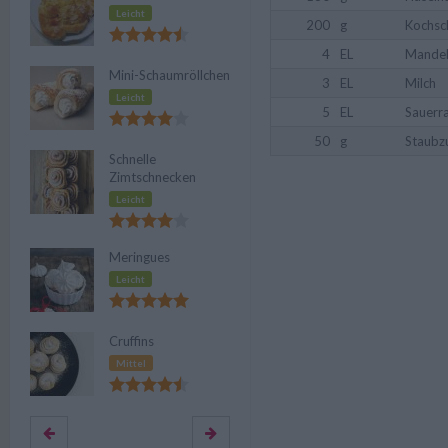
Leicht
200
g
Kochsc
4
EL
Mandels
Mini-Schaumröllchen
3
EL
Milch
Leicht
5
EL
Sauerr
50
g
Staubz
Schnelle
Zimtschnecken
Leicht
Meringues
Leicht
Cruffins
Mittel