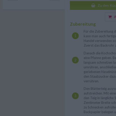
Zu den Küc
Au
Zubereitung
Für die Zubereitung 
kann man auch fertig
Handel verwenden ode
Zuerst das Backrohr 
Danach die Kochschok
eine Pfanne geben. B
langsam schmelzen la
umrühren, anschließe
geriebenen Haselnüs
den Staubzucker daz
verrühren.
Den Blätterteig ausro
aufstreichen. Mit ein
den Teig in längliche 
Zentimeter Breite sch
zu Schnecken aufrollen
Backpapier belegen u