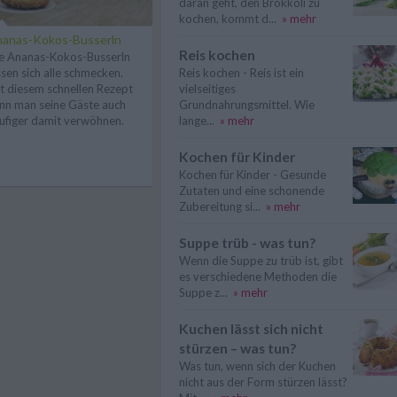
daran geht, den Brokkoli zu
kochen, kommt d...
» mehr
anas-Kokos-Busserln
Reis kochen
e Ananas-Kokos-Busserln
ssen sich alle schmecken.
Reis kochen - Reis ist ein
t diesem schnellen Rezept
vielseitiges
nn man seine Gäste auch
Grundnahrungsmittel. Wie
ufiger damit verwöhnen.
lange...
» mehr
Kochen für Kinder
Kochen für Kinder - Gesunde
Zutaten und eine schonende
Zubereitung si...
» mehr
Suppe trüb - was tun?
Wenn die Suppe zu trüb ist, gibt
es verschiedene Methoden die
Suppe z...
» mehr
Kuchen lässt sich nicht
stürzen – was tun?
Was tun, wenn sich der Kuchen
nicht aus der Form stürzen lässt?