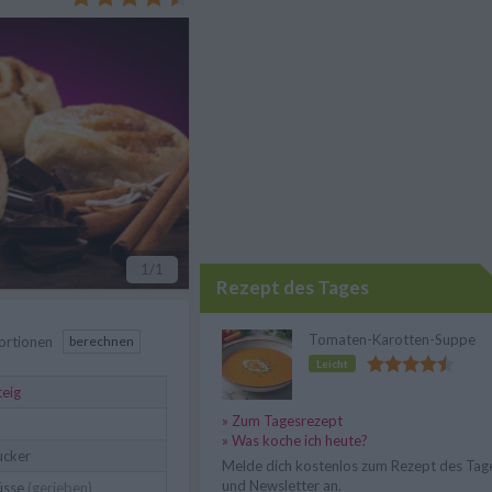
 kaum Aufwand.
1
/1
Rezept des Tages
Tomaten-Karotten-Suppe
ortionen
berechnen
Leicht
teig
» Zum Tagesrezept
» Was koche ich heute?
ucker
Melde dich kostenlos zum Rezept des Tag
und Newsletter an.
üsse
(gerieben)