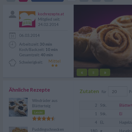
verwendet, hat mit dem Rezept
kochrezepte.at
Mitglied seit:
24.02.2014
06.03.2014
Arbeitszeit:
30 min
Koch/Backzeit:
10 min
Gesamtzeit:
40 min
Schwierigkeit:
«
»
||
Ähnliche Rezepte
Zutaten
für
P
Windräder aus
2
Stk.
Blätter
Blätterteig
Leicht
1
Stk.
Ei
4
EL
Hagelz
Puddingschnecken
180
g
Haseln