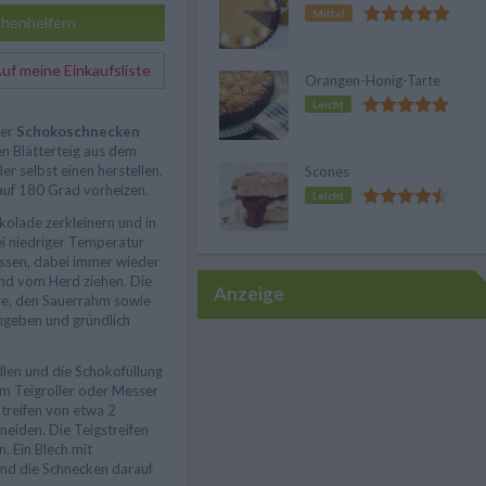
Mittel
henhelfern
f meine Einkaufsliste
Orangen-Honig-Tarte
Leicht
der
Schokoschnecken
en Blätterteig aus dem
r selbst einen herstellen.
Scones
auf 180 Grad vorheizen.
Leicht
olade zerkleinern und in
ei niedriger Temperatur
ssen, dabei immer wieder
nd vom Herd ziehen. Die
Anzeige
se, den Sauerrahm sowie
ugeben und gründlich
llen und die Schokofüllung
em Teigroller oder Messer
Streifen von etwa 2
neiden. Die Teigstreifen
. Ein Blech mit
nd die Schnecken darauf