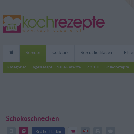
Rezepte
Cocktails
Rezept hochladen
Bilde
Kategorien
Tagesrezept
Neue Rezepte
Top 100
Grundrezepte
Schokoschnecken
Wenn alle lautstark Nachschub v
köstlichen Schokoschnecken! Wer
Bild hochladen