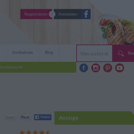
Registrieren
Anmelden
r
Kochwissen
Blog
Su
Zutatensuche
Anzeige
erlangen, gibt es wieder die
 fertigen Blätterteig