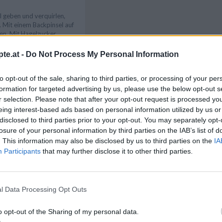
el geben und verquirlen,
. Mit einem Backpinsel auf
en. Mit Hagelzucker
tern bestreuen und rund
ken lassen.
te.at -
Do Not Process My Personal Information
Like uns auf Facebook...
to opt-out of the sale, sharing to third parties, or processing of your per
formation for targeted advertising by us, please use the below opt-out s
r selection. Please note that after your opt-out request is processed y
ern kann man auch
eing interest-based ads based on personal information utilized by us or
Walnüsse auf die
disclosed to third parties prior to your opt-out. You may separately opt-
losure of your personal information by third parties on the IAB’s list of
. This information may also be disclosed by us to third parties on the
IA
Participants
that may further disclose it to other third parties.
l Data Processing Opt Outs
te
/
Einfache Rezepte
/
Artikelempfehlung
Rezepte
/
o opt-out of the Sharing of my personal data.
eisen Rezepte
/