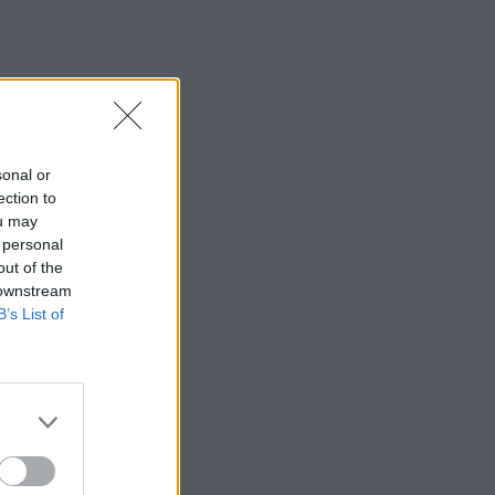
sonal or
ection to
ou may
 personal
out of the
 downstream
B’s List of