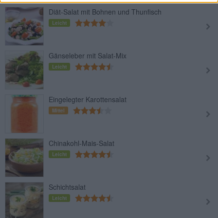
Diät-Salat mit Bohnen und Thunfisch
Leicht
Gänseleber mit Salat-Mix
Leicht
Eingelegter Karottensalat
Mittel
Chinakohl-Mais-Salat
Leicht
Schichtsalat
Leicht