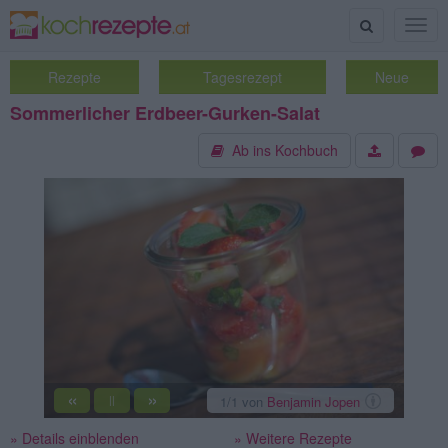
Suche
Togg
navig
Rezepte
Tagesrezept
Neue
Sommerlicher Erdbeer-Gurken-Salat
Ab ins Kochbuch
«
»
1
/1
von
Benjamin Jopen
||
» Details einblenden
» Weitere Rezepte