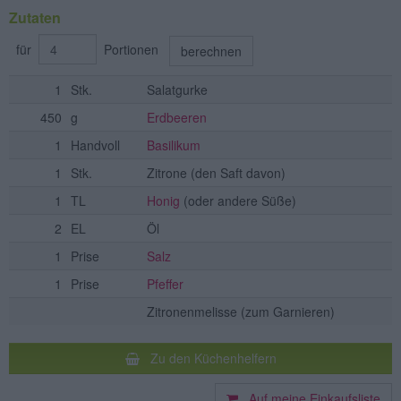
Zutaten
für
Portionen
berechnen
1
Stk.
Salatgurke
450
g
Erdbeeren
1
Handvoll
Basilikum
1
Stk.
Zitrone
(den Saft davon)
1
TL
Honig
(oder andere Süße)
2
EL
Öl
1
Prise
Salz
1
Prise
Pfeffer
Zitronenmelisse
(zum Garnieren)
Zu den Küchenhelfern
Auf meine Einkaufsliste