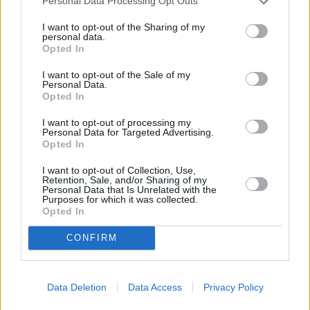
Personal Data Processing Opt Outs
Eiersalat
I want to opt-out of the Sharing of my
Leicht
personal data.
Opted In
I want to opt-out of the Sale of my
Schwarzer Rettich-Salat
Personal Data.
Leicht
Opted In
I want to opt-out of processing my
Personal Data for Targeted Advertising.
Gurkensalat mit Chili
Opted In
Leicht
I want to opt-out of Collection, Use,
Retention, Sale, and/or Sharing of my
Personal Data that Is Unrelated with the
Purposes for which it was collected.
Kichererbsen Salat
Opted In
Leicht
CONFIRM
Grüner Salat mit Ei und Löwenzahn
Leicht
Data Deletion
Data Access
Privacy Policy