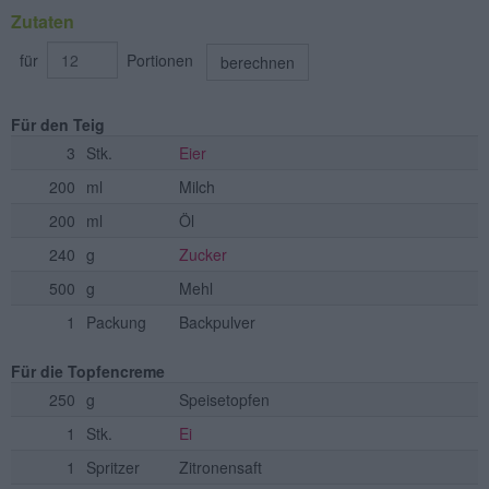
Zutaten
für
Portionen
berechnen
Für den Teig
3
Stk.
Eier
200
ml
Milch
200
ml
Öl
240
g
Zucker
500
g
Mehl
1
Packung
Backpulver
Für die Topfencreme
250
g
Speisetopfen
1
Stk.
Ei
1
Spritzer
Zitronensaft