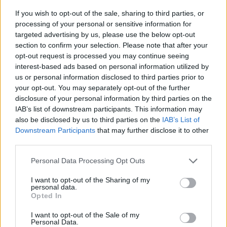
Rezepte
/
Topfen Rezepte
/
Topfenkuchen Rezepte
/
If you wish to opt-out of the sale, sharing to third parties, or
Zwetschken Rezepte
/
Nachspeisen Rezepte
/
Pflaumen-
processing of your personal or sensitive information for
Rezepte
targeted advertising by us, please use the below opt-out
section to confirm your selection. Please note that after your
Top
opt-out request is processed you may continue seeing
Ähnliche Rezepte
interest-based ads based on personal information utilized by
Mohn-Topfenkuchen
us or personal information disclosed to third parties prior to
your opt-out. You may separately opt-out of the further
Mittel
disclosure of your personal information by third parties on the
IAB’s list of downstream participants. This information may
also be disclosed by us to third parties on the
IAB’s List of
Topfenkuchen mit Eierlikör
Downstream Participants
that may further disclose it to other
Leicht
third parties.
Personal Data Processing Opt Outs
Topfenkuchen mit Ribisel
I want to opt-out of the Sharing of my
Leicht
personal data.
Opted In
Topfenkuchen mit Mürbteigboden
I want to opt-out of the Sale of my
Personal Data.
Leicht