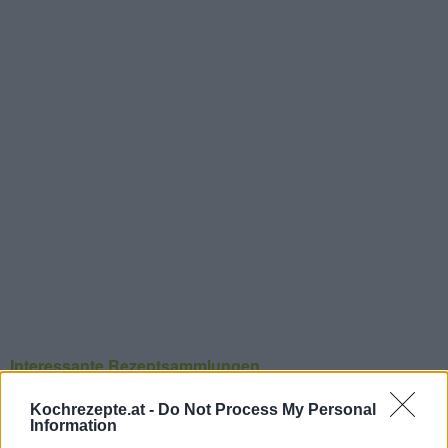
Interessante Rezeptsammlungen
Backrezepte
/
Blechkuchen Rezepte
/
Dessert Rezepte
/
Eier
Kochrezepte.at -
Do Not Process My Personal
Rezepte
/
Kuchen Rezepte
/
Mehlspeisen Rezepte
/
Obst
Information