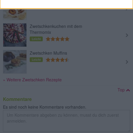
Leicht
Zwetschkenkuchen mit dem
Thermomix
Leicht
Zwetschken Muffins
Leicht
» Weitere Zwetschken Rezepte
Top
Kommentare
Es sind noch keine Kommentare vorhanden.