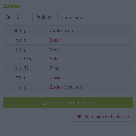
Zutaten
für
Portionen
berechnen
500
g
Zwetschken
50
g
Butter
50
g
Mehl
1
Prise
Salz
0.5
TL
Zimt
75
g
Zucker
75
g
Zucker
(braunen)
Zu den Küchenhelfern
Auf meine Einkaufsliste