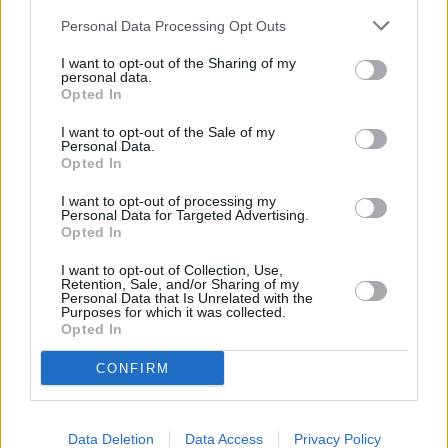
Leicht
Personal Data Processing Opt Outs
I want to opt-out of the Sharing of my
personal data.
Zwetschkenknödel
Opted In
Mittel
I want to opt-out of the Sale of my
Personal Data.
Opted In
Zwetschken-Marmelade
Leicht
I want to opt-out of processing my
Personal Data for Targeted Advertising.
Opted In
Zwetschkenkompott
I want to opt-out of Collection, Use,
Retention, Sale, and/or Sharing of my
Leicht
Personal Data that Is Unrelated with the
Purposes for which it was collected.
Opted In
Waffeln mit Zwetschkenmus
CONFIRM
Leicht
Data Deletion
Data Access
Privacy Policy
Zwetschgenknödel mit Kartoffelteig