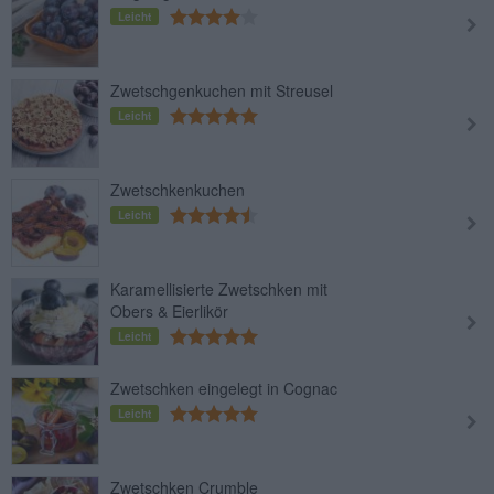
Leicht
Zwetschgenkuchen mit Streusel
Leicht
Zwetschkenkuchen
Leicht
Karamellisierte Zwetschken mit
Obers & Eierlikör
Leicht
Zwetschken eingelegt in Cognac
Leicht
Zwetschken Crumble