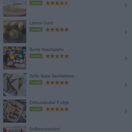
Leicht
Lemon Curd
Leicht
Bunte Naschplatte
Leicht
Süße Nuss-Sandwiches
Leicht
Erdnussbutter Fudge
Leicht
Erdbeerstanitzel