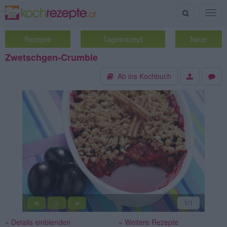
Suche
Togg
navig
Rezepte
Tagesrezept
Neue
Zwetschgen-Crumble
Ab ins Kochbuch
«
»
1
/1
||
» Details einblenden
» Weitere Rezepte