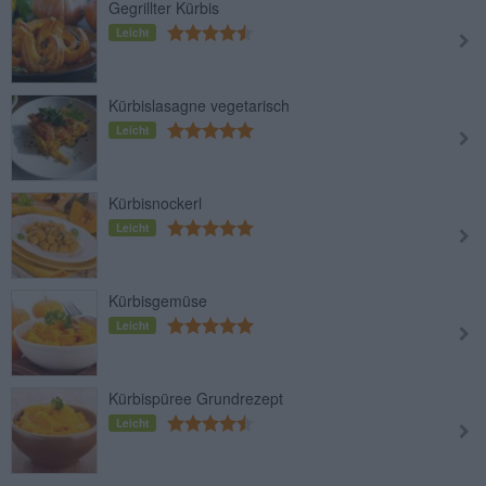
Gegrillter Kürbis
Leicht
Kürbislasagne vegetarisch
Leicht
Kürbisnockerl
Leicht
Kürbisgemüse
Leicht
Kürbispüree Grundrezept
Leicht