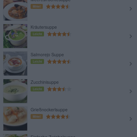
Mittel
Kräutersuppe
Leicht
Salmorejo Suppe
Leicht
Zucchinisuppe
Leicht
Grießnockerlsuppe
Mittel
Einfache Zwiebelsuppe