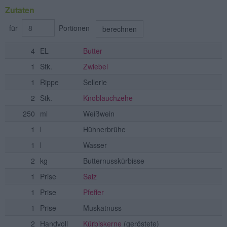
Zutaten
für
Portionen
berechnen
4
EL
Butter
1
Stk.
Zwiebel
1
Rippe
Sellerie
2
Stk.
Knoblauchzehe
250
ml
Weißwein
1
l
Hühnerbrühe
1
l
Wasser
2
kg
Butternusskürbisse
1
Prise
Salz
1
Prise
Pfeffer
1
Prise
Muskatnuss
2
Handvoll
Kürbiskerne
(geröstete)