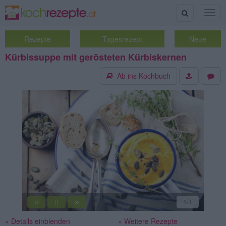
Suche
Togg
navig
Rezepte
Tagesrezept
Neue
Kürbissuppe mit gerösteten Kürbiskernen
Ab ins Kochbuch
«
»
1
/1
||
» Details einblenden
» Weitere Rezepte