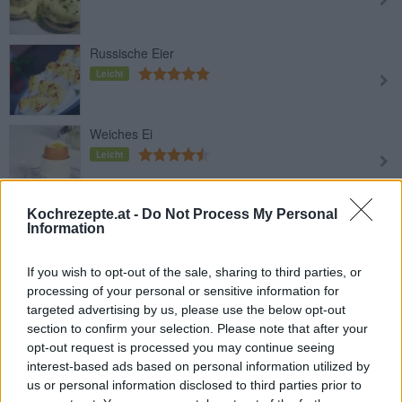
Russische Eier
Leicht
Weiches Ei
Leicht
Gebackene Eier mit Spinat und Feta
Kochrezepte.at -
Do Not Process My Personal
Information
Leicht
If you wish to opt-out of the sale, sharing to third parties, or
processing of your personal or sensitive information for
Ei-Salat
targeted advertising by us, please use the below opt-out
Leicht
section to confirm your selection. Please note that after your
opt-out request is processed you may continue seeing
interest-based ads based on personal information utilized by
Spiegelei mit Parmesan und Rucola
us or personal information disclosed to third parties prior to
Leicht