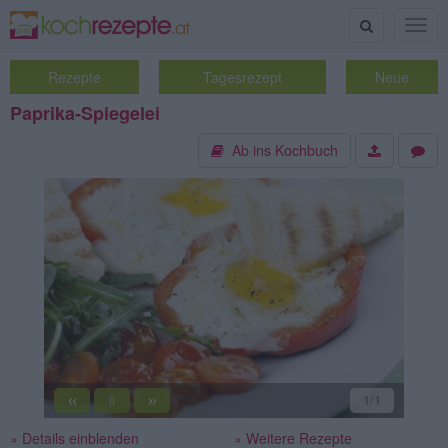
Suche
Togg
navig
Rezepte
Tagesrezept
Neue
Paprika-Spiegelei
Ab ins Kochbuch
«
»
1
/1
||
» Details einblenden
» Weitere Rezepte