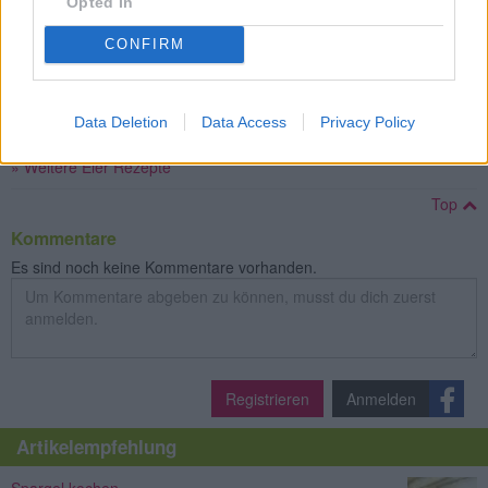
Opted In
CONFIRM
Crema-Catalana
Leicht
Data Deletion
Data Access
Privacy Policy
» Weitere Eier Rezepte
Top
Kommentare
Es sind noch keine Kommentare vorhanden.
Registrieren
Anmelden
Artikelempfehlung