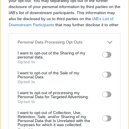
your opt-out. You may separately opt-out of the further
disclosure of your personal information by third parties on the
IAB’s list of downstream participants. This information may
Eier Benedict
also be disclosed by us to third parties on the
IAB’s List of
Leicht
Downstream Participants
that may further disclose it to other
third parties.
Personal Data Processing Opt Outs
Gefüllte Party-Eier
Leicht
I want to opt-out of the Sharing of my
personal data.
Opted In
Kernweiche Eier
I want to opt-out of the Sale of my
Leicht
Personal Data.
Opted In
I want to opt-out of processing my
Gebackene Eier mit Tomatensoße
Personal Data for Targeted Advertising.
Opted In
Leicht
I want to opt-out of Collection, Use,
Retention, Sale, and/or Sharing of my
Personal Data that Is Unrelated with the
Gebackene Eier mit Sahne
Purposes for which it was collected.
Leicht