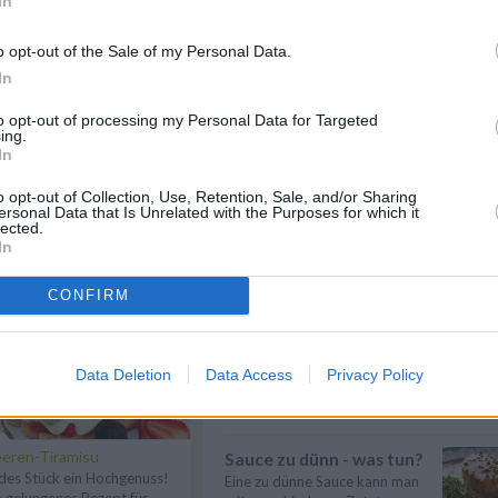
In
Suppen kochen
Suppen kochen - so gelingt es.
o opt-out of the Sale of my Personal Data.
Als Grundlage für Suppen dienen
In
klare ...
» mehr
to opt-out of processing my Personal Data for Targeted
Gemüse kochen
ing.
In
Gemüse kochen - Gemüse ist
lecker und gesund. Die
o opt-out of Collection, Use, Retention, Sale, and/or Sharing
Gemüsesorten und ...
» mehr
ersonal Data that Is Unrelated with the Purposes for which it
lected.
Mit Kräutern kochen
n
Anmelden
In
Mit Kräutern kochen - Kräuter
sind für den Geschmack einer
CONFIRM
Mahlzeit...
» mehr
Braten
Braten ist eine beliebte
Data Deletion
Data Access
Privacy Policy
Garmethode und eignet sich für
eine Vielzahl...
» mehr
eren-Tiramisu
Sauce zu dünn - was tun?
des Stück ein Hochgenuss!
Eine zu dünne Sauce kann man
n gelungenes Rezept für