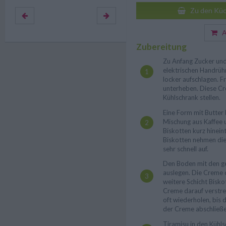
Zu den Küc
Au
Zubereitung
Zu Anfang Zucker und
elektrischen Handrüh
locker aufschlagen. 
unterheben. Diese Cr
Kühlschrank stellen.
Eine Form mit Butter 
Mischung aus Kaffee 
Biskotten kurz hinein
Biskotten nehmen di
sehr schnell auf.
Den Boden mit den g
auslegen. Die Creme d
weitere Schicht Bisko
Creme darauf verstre
oft wiederholen, bis d
der Creme abschließ
Tiramisu in den Kühls