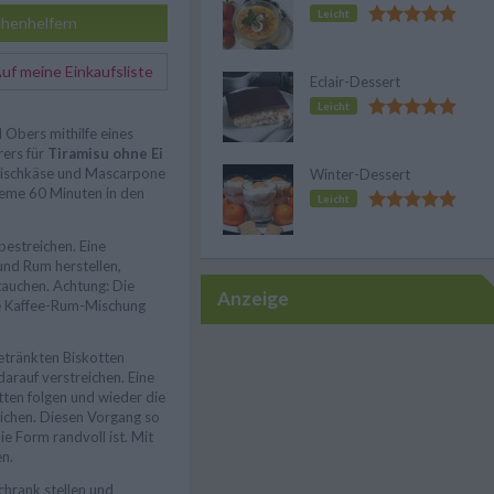
Leicht
henhelfern
f meine Einkaufsliste
Eclair-Dessert
Leicht
 Obers mithilfe eines
rers für
Tiramisu ohne Ei
Frischkäse und Mascarpone
Winter-Dessert
eme 60 Minuten in den
Leicht
bestreichen. Eine
und Rum herstellen,
tauchen. Achtung: Die
Anzeige
e Kaffee-Rum-Mischung
etränkten Biskotten
arauf verstreichen. Eine
tten folgen und wieder die
ichen. Diesen Vorgang so
ie Form randvoll ist. Mit
en.
chrank stellen und