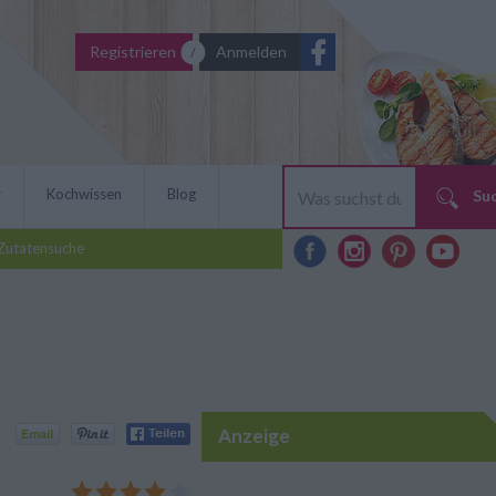
Registrieren
Anmelden
r
Kochwissen
Blog
Su
Zutatensuche
Anzeige
zept für Tiramisu ohne Ei
ßspeisenklassiker und lässt