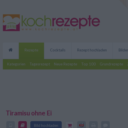
Rezepte
Cocktails
Rezept hochladen
Bilde
Kategorien
Tagesrezept
Neue Rezepte
Top 100
Grundrezepte
Tiramisu ohne Ei
Allergiker aufgepasst: Dieses Re
schmeckt wie der italienische Sü
Bild hochladen