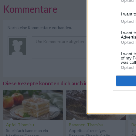
Opted 
Kommentare
I want t
Opted 
Noch keine Kommentare vorhanden.
I want 
Advertis
Opted 
I want t
of my P
was col
Registriere
Opted 
Diese Rezepte könnten dich auch interessieren
Apfel-Tiramisu
Bananen-Tiramisu
Be
So einfach kann man ein
Appetit auf cremiges
Je
köstliches Dessert
Bananen-Tiramisu? Mit
Ei