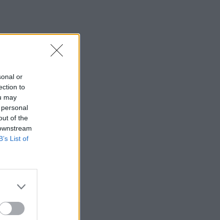
sonal or
ection to
ou may
 personal
out of the
 downstream
B’s List of