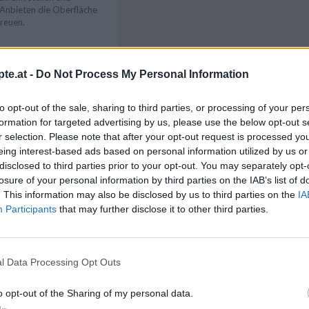
Anbieten die Oberfläche
reuen.
rischhaltefolie
te.at -
Do Not Process My Personal Information
ntnehmen vom Tiramisu
Like uns auf Facebook...
unkt um ein vielfaches
to opt-out of the sale, sharing to third parties, or processing of your per
formation for targeted advertising by us, please use the below opt-out s
r selection. Please note that after your opt-out request is processed y
eing interest-based ads based on personal information utilized by us or
disclosed to third parties prior to your opt-out. You may separately opt-
losure of your personal information by third parties on the IAB’s list of
. This information may also be disclosed by us to third parties on the
IA
Participants
that may further disclose it to other third parties.
ezepte
/
Herbst Rezepte
/
 Rezepte
/
Rezepte
/
u Rezepte
/
n Rezepte
/
l Data Processing Opt Outs
pte
/
käse Rezepte
Artikelempfehlung
o opt-out of the Sharing of my personal data.