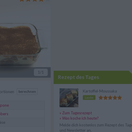
reiten.
1
/1
Rezept des Tages
Kartoffel-Moussaka
ortionen
berechnen
Leicht
rpone
» Zum Tagesrezept
obers
» Was koche ich heute?
äse
Melde dich kostenlos zum Rezept des Tag
und Newsletter an.