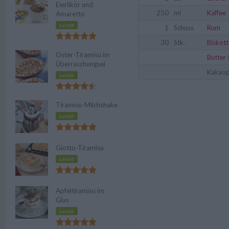
Eierlikör und
250
ml
Kaffee
Amaretto
Leicht
1
Schuss
Rum
30
Stk.
Biskot
Oster-Tiramisu im
Butter
(
Überraschungsei
Kakaop
Leicht
Tiramisu-Milchshake
Leicht
Giotto-Tiramisu
Leicht
Apfeltiramisu im
Glas
Leicht