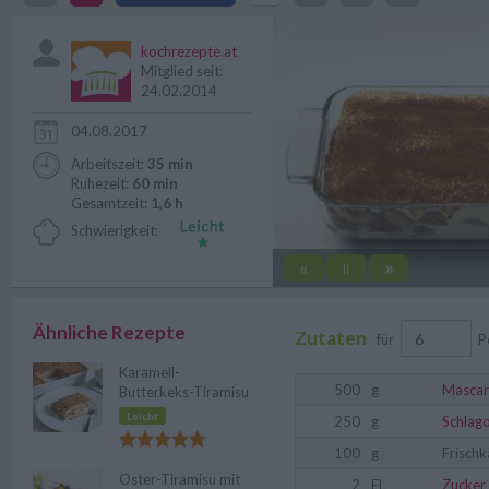
sich in wenigen Handgriffen zube
kochrezepte.at
Mitglied seit:
24.02.2014
04.08.2017
Arbeitszeit:
35 min
Ruhezeit:
60 min
Gesamtzeit:
1,6 h
Schwierigkeit:
«
»
||
Ähnliche Rezepte
Zutaten
für
P
Karamell-
500
g
Masca
Butterkeks-Tiramisu
Leicht
250
g
Schlag
100
g
Frischk
Oster-Tiramisu mit
2
EL
Zucker