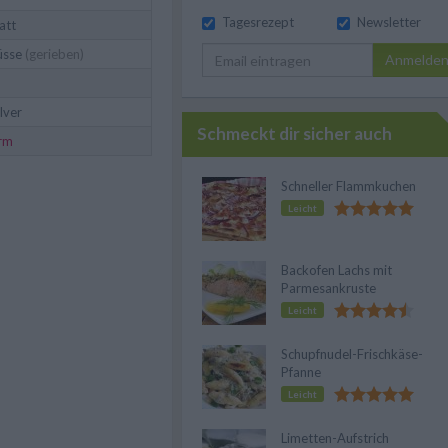
Tagesrezept
Newsletter
att
üsse
(gerieben)
Anmelde
lver
Schmeckt dir sicher auch
rm
Schneller Flammkuchen
Leicht
Backofen Lachs mit
Parmesankruste
Leicht
Schupfnudel-Frischkäse-
Pfanne
Leicht
Limetten-Aufstrich