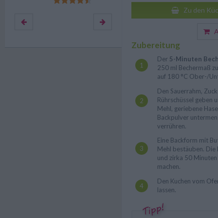
Zu den Küc
Au
Zubereitung
Der
5-Minuten Bec
250 ml Bechermaß zu
auf 180 °C Ober-/Unt
Den Sauerrahm, Zucker
Rührschüssel geben u
Mehl, geriebene Hase
Backpulver untermeng
verrühren.
Eine Backform mit But
Mehl bestäuben. Die 
und zirka 50 Minute
machen.
Den Kuchen vom Ofe
lassen.