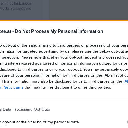
en mit Staubzucker
Klecks Schlagobers
te.at -
Do Not Process My Personal Information
Like uns auf Facebook...
to opt-out of the sale, sharing to third parties, or processing of your per
formation for targeted advertising by us, please use the below opt-out s
r selection. Please note that after your opt-out request is processed y
pte
/
Eier Rezepte
/
zepte
/
eing interest-based ads based on personal information utilized by us or
disclosed to third parties prior to your opt-out. You may separately opt-
richte
/
losure of your personal information by third parties on the IAB’s list of
speisen Rezepte
/
. This information may also be disclosed by us to third parties on the
IA
ezepte
/
Participants
that may further disclose it to other third parties.
l Data Processing Opt Outs
Artikelempfehlung
o opt-out of the Sharing of my personal data.