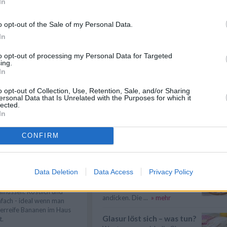
In
Eier kochen
Wer Eier kochen will, sollte in
o opt-out of the Sale of my Personal Data.
erster Linie auf die richtige
In
Garzeit ...
» mehr
to opt-out of processing my Personal Data for Targeted
n
Anmelden
Suppen kochen
ing.
In
Suppen kochen - so gelingt es.
Als Grundlage für Suppen dienen
klare ...
» mehr
o opt-out of Collection, Use, Retention, Sale, and/or Sharing
ersonal Data that Is Unrelated with the Purposes for which it
lected.
Reis kochen
In
Reis kochen - Reis ist ein
vielseitiges
CONFIRM
Grundnahrungsmittel. Wie
lange...
» mehr
nmaliger Bananenkuchen
t Walnüssen
Sauce zu dünn - was tun?
Data Deletion
Data Access
Privacy Policy
t diesem Rezept gelingt ein
Eine zu dünne Sauce kann man
nmaliger Bananenkuchen mit
mit verschiedenen Zutaten
lnüssen. Köstlich und
andicken. Die ...
» mehr
nfach - ideal wenn man
erreife Bananen im Haus
Glasur löst sich – was tun?
t.