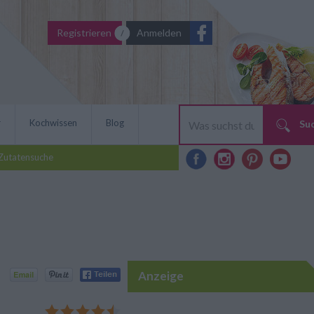
Registrieren
Anmelden
r
Kochwissen
Blog
Su
Zutatensuche
Anzeige
hmeckt wunderbar saftig.