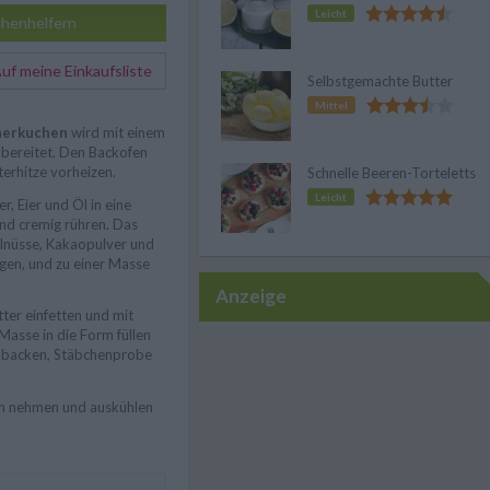
Leicht
henhelfern
f meine Einkaufsliste
Selbstgemachte Butter
Mittel
herkuchen
wird mit einem
bereitet. Den Backofen
erhitze vorheizen.
Schnelle Beeren-Torteletts
Leicht
, Eier und Öl in eine
nd cremig rühren. Das
lnüsse, Kakaopulver und
en, und zu einer Masse
Anzeige
ter einfetten und mit
Masse in die Form füllen
n backen, Stäbchenprobe
n nehmen und auskühlen