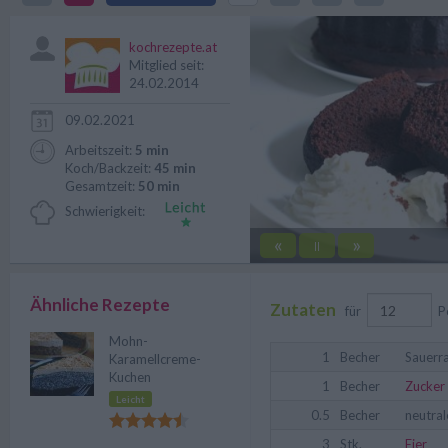
Das schnelle Rezept gelingt in N
kochrezepte.at
Mitglied seit:
24.02.2014
09.02.2021
Arbeitszeit:
5 min
Koch/Backzeit:
45 min
Gesamtzeit:
50 min
Schwierigkeit:
«
»
||
Ähnliche Rezepte
Zutaten
für
P
Mohn-
1
Becher
Sauerr
Karamellcreme-
Kuchen
1
Becher
Zucker
Leicht
0.5
Becher
neutral
3
Stk.
Eier