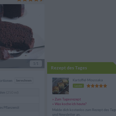
u mit wenigen Handgriffen.
1
/1
Rezept des Tages
Kartoffel-Moussaka
ortionen
berechnen
Leicht
ahm
(250 ml)
» Zum Tagesrezept
» Was koche ich heute?
es Pflanzenöl
Melde dich kostenlos zum Rezept des Tag
und Newsletter an.