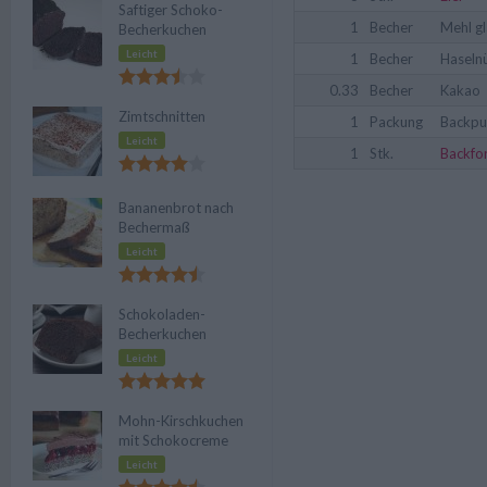
Saftiger Schoko-
1
Becher
Mehl gl
Becherkuchen
Leicht
1
Becher
Haseln
0.33
Becher
Kakao
Zimtschnitten
1
Packung
Backpu
Leicht
1
Stk.
Backfo
Bananenbrot nach
Bechermaß
Leicht
Schokoladen-
Becherkuchen
Leicht
Mohn-Kirschkuchen
mit Schokocreme
Leicht