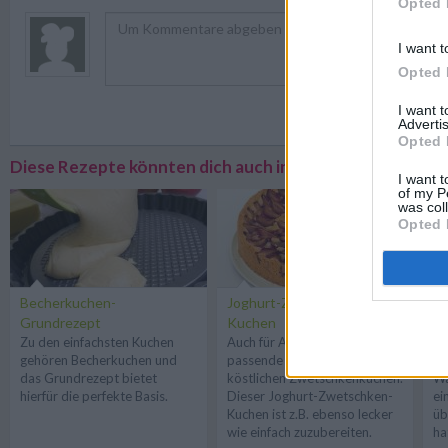
Opted 
I want t
Opted 
I want 
Registriere
Advertis
Opted 
Diese Rezepte könnten dich auch interessieren
I want t
of my P
was col
Opted 
Becherkuchen-
Joghurt-Zwetschken-
Ei
Grundrezept
Kuchen
mi
Zu den einfachsten Kuchen
Auch für Anfänger gibt es das
Mi
gehören Becherkuchen und
passende Rezept für einen
ei
das Grundrezept bietet
köstlichen Zwetschkenkuchen.
Wa
hierfür die perfekte Basis.
Dieser Joghurt-Zwetschken-
ei
Kuchen ist z.B. ebenso lecker
üb
wie einfach zuzubereiten.
ha