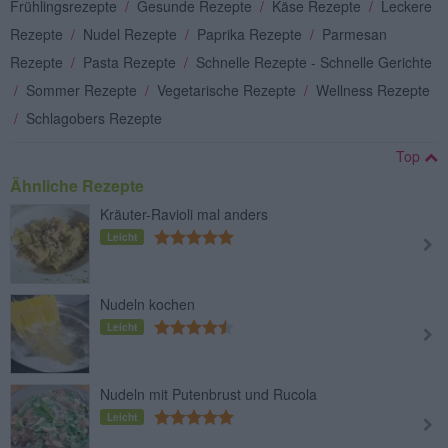
Frühlingsrezepte
/
Gesunde Rezepte
/
Käse Rezepte
/
Leckere
Rezepte
/
Nudel Rezepte
/
Paprika Rezepte
/
Parmesan
Rezepte
/
Pasta Rezepte
/
Schnelle Rezepte - Schnelle Gerichte
/
Sommer Rezepte
/
Vegetarische Rezepte
/
Wellness Rezepte
/
Schlagobers Rezepte
Top
Ähnliche Rezepte
Kräuter-Ravioli mal anders
Leicht
Nudeln kochen
Leicht
Nudeln mit Putenbrust und Rucola
Leicht