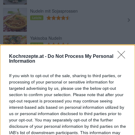
Nudeln mit Sojasprossen
Leicht
Yakisoba Nudeln
Leicht
Kochrezepte.at -
Do Not Process My Personal
Information
Pasta mit Gorgonzola-Rucola-Sauce
Leicht
If you wish to opt-out of the sale, sharing to third parties, or
processing of your personal or sensitive information for
targeted advertising by us, please use the below opt-out
Nudeln mit Fleischbällchen
section to confirm your selection. Please note that after your
Leicht
opt-out request is processed you may continue seeing
interest-based ads based on personal information utilized by
us or personal information disclosed to third parties prior to
Wildschwein-Pappardelle
your opt-out. You may separately opt-out of the further
disclosure of your personal information by third parties on the
Mittel
IAB’s list of downstream participants. This information may