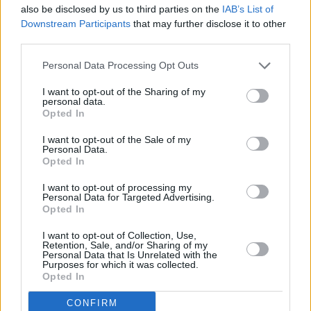
also be disclosed by us to third parties on the
IAB’s List of
Downstream Participants
that may further disclose it to other
Nudeln mit Zucchini und Ei
third parties.
Leicht
Personal Data Processing Opt Outs
Linguine mit Meeresfrüchten
I want to opt-out of the Sharing of my
personal data.
Leicht
Opted In
I want to opt-out of the Sale of my
Personal Data.
Farfalle Nudeln mit Tomatensauce
Opted In
und Garnelen
Leicht
I want to opt-out of processing my
Personal Data for Targeted Advertising.
Opted In
Nudeln mit Linsen
Leicht
I want to opt-out of Collection, Use,
Retention, Sale, and/or Sharing of my
Personal Data that Is Unrelated with the
Purposes for which it was collected.
Kastanien-Nudelteig Grundrezept
Opted In
Leicht
CONFIRM