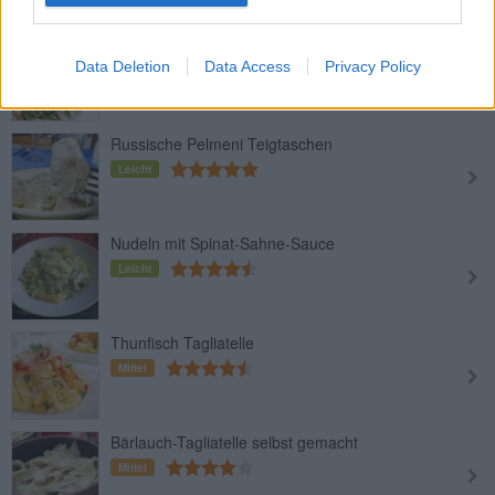
Penne mit Parmaschinken und
Rucola
Data Deletion
Data Access
Privacy Policy
Mittel
Russische Pelmeni Teigtaschen
Leicht
Nudeln mit Spinat-Sahne-Sauce
Leicht
Thunfisch Tagliatelle
Mittel
Bärlauch-Tagliatelle selbst gemacht
Mittel