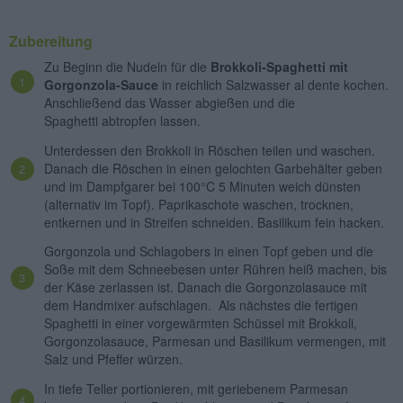
Zubereitung
Zu Beginn die Nudeln für die
Brokkoli-Spaghetti mit
Gorgonzola-Sauce
in reichlich Salzwasser al dente kochen.
Anschließend das Wasser abgießen und die
Spaghetti abtropfen lassen.
Unterdessen den Brokkoli in Röschen teilen und waschen.
Danach die Röschen in einen gelochten Garbehälter geben
und im Dampfgarer bei 100°C 5 Minuten weich dünsten
(alternativ im Topf). Paprikaschote waschen, trocknen,
entkernen und in Streifen schneiden. Basilikum fein hacken.
Gorgonzola und Schlagobers in einen Topf geben und die
Soße mit dem Schneebesen unter Rühren heiß machen, bis
der Käse zerlassen ist. Danach die Gorgonzolasauce mit
dem Handmixer aufschlagen. Als nächstes die fertigen
Spaghetti in einer vorgewärmten Schüssel mit Brokkoli,
Gorgonzolasauce, Parmesan und Basilikum vermengen, mit
Salz und Pfeffer würzen.
In tiefe Teller portionieren, mit geriebenem Parmesan