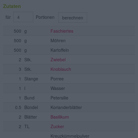
Zutaten
für
Portionen
berechnen
500
g
Faschiertes
500
g
Möhren
500
g
Kartoffeln
2
Stk.
Zwiebel
3
Stk.
Knoblauch
1
Stange
Porree
1
l
Wasser
1
Bund
Petersilie
0.5
Bündel
Korianderblätter
2
Blätter
Basilikum
2
TL
Zucker
Kreuzkümmelpulver