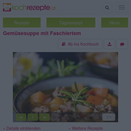
Suche
Togg
navig
Rezepte
Tagesrezept
Neue
Gemüsesuppe mit Faschiertem
Ab ins Kochbuch
«
»
1
/1
||
» Details einblenden
» Weitere Rezepte