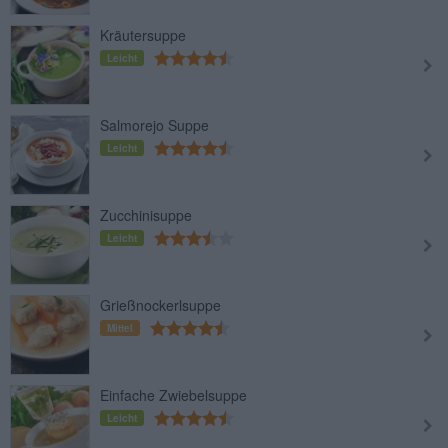
Kräutersuppe
Leicht
Salmorejo Suppe
Leicht
Zucchinisuppe
Leicht
Grießnockerlsuppe
Mittel
Einfache Zwiebelsuppe
Leicht