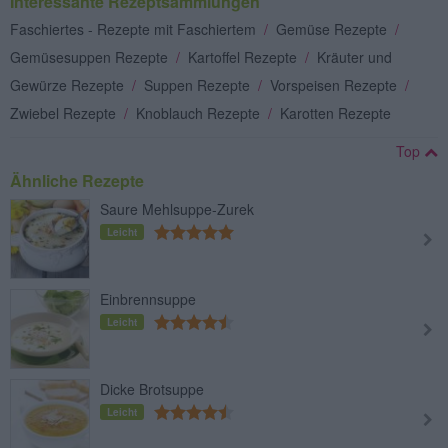
Interessante Rezeptsammlungen
Faschiertes - Rezepte mit Faschiertem
/
Gemüse Rezepte
/
Gemüsesuppen Rezepte
/
Kartoffel Rezepte
/
Kräuter und
Gewürze Rezepte
/
Suppen Rezepte
/
Vorspeisen Rezepte
/
Zwiebel Rezepte
/
Knoblauch Rezepte
/
Karotten Rezepte
Top
Ähnliche Rezepte
Saure Mehlsuppe-Zurek
Leicht
Einbrennsuppe
Leicht
Dicke Brotsuppe
Leicht