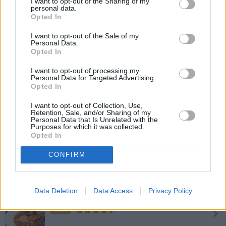
I want to opt-out of the Sharing of my
personal data.
Kürbis-Kokos-Suppe
Opted In
Mittel
I want to opt-out of the Sale of my
Personal Data.
Opted In
Obstsuppe
I want to opt-out of processing my
Leicht
Personal Data for Targeted Advertising.
Opted In
I want to opt-out of Collection, Use,
Gratinierte Zwiebelsuppe
Retention, Sale, and/or Sharing of my
Personal Data that Is Unrelated with the
Leicht
Purposes for which it was collected.
Opted In
Knoblauchsuppe vegan
CONFIRM
Leicht
Data Deletion
Data Access
Privacy Policy
Meeresfrüchtesuppe
Mittel