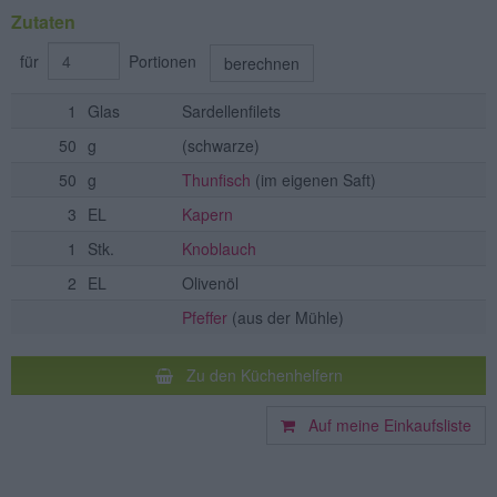
Zutaten
für
Portionen
berechnen
1
Glas
Sardellenfilets
50
g
(schwarze)
50
g
Thunfisch
(im eigenen Saft)
3
EL
Kapern
1
Stk.
Knoblauch
2
EL
Olivenöl
Pfeffer
(aus der Mühle)
Zu den Küchenhelfern
Auf meine Einkaufsliste