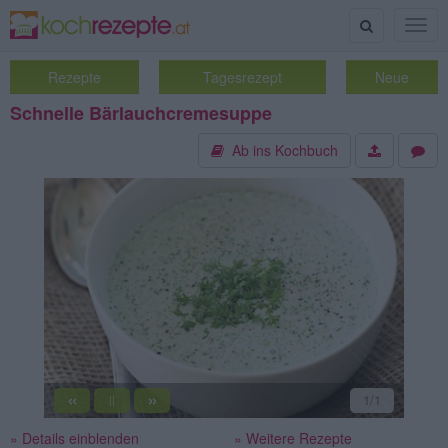
Suche
Togg
navig
Rezepte
Tagesrezept
Neue
Schnelle Bärlauchcremesuppe
Ab ins Kochbuch
«
»
1
/1
||
» Details einblenden
» Weitere Rezepte