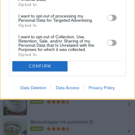
Opted In
Bärlauch-Kartoffeln
I want to opt-out of processing my
Personal Data for Targeted Advertising.
Leicht
Opted In
I want to opt-out of Collection, Use,
Bärlauchpesto im Thermomix
Retention, Sale, and/or Sharing of my
Personal Data that Is Unrelated with the
Leicht
Purposes for which it was collected.
Opted In
CONFIRM
Bärlauch-Spätzle mit Bergkäse
Leicht
Data Deletion
Data Access
Privacy Policy
Bärlauch-Tsatsiki
Leicht
Bärlauchsuppe mit pochiertem Ei
Leicht