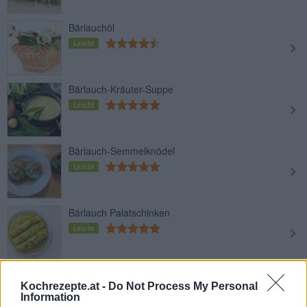
Bärlauchöl
Leicht
Bärlauch-Kräuter-Suppe
Leicht
Bärlauch-Semmelknödel
Leicht
Bärlauch Palatschinken
Leicht
Bärlauchaufstrich mit Ei
Kochrezepte.at -
Do Not Process My Personal
Leicht
Information