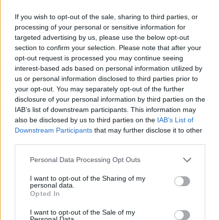
If you wish to opt-out of the sale, sharing to third parties, or
Bärlauch-Ei-Aufstrich
processing of your personal or sensitive information for
Leicht
targeted advertising by us, please use the below opt-out
section to confirm your selection. Please note that after your
opt-out request is processed you may continue seeing
Bärlauch-Cremesuppe
interest-based ads based on personal information utilized by
Leicht
us or personal information disclosed to third parties prior to
your opt-out. You may separately opt-out of the further
disclosure of your personal information by third parties on the
Bärlauch-Käsestangen
IAB’s list of downstream participants. This information may
also be disclosed by us to third parties on the
IAB’s List of
Leicht
Downstream Participants
that may further disclose it to other
third parties.
Bärlauch-Sauerrahm-Quiche
Personal Data Processing Opt Outs
Mittel
I want to opt-out of the Sharing of my
personal data.
Opted In
Ricotta-Bärlauch-Nockerl
Leicht
I want to opt-out of the Sale of my
Personal Data.