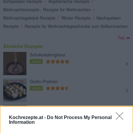
Süßspeisen Rezepte
/
Vegetarische Rezepte
/
Weihnachtsrezepte - Rezepte für Weihnachten
/
Weihnachtsgebäck Rezepte
/
Winter Rezepte
/
Nachspeisen
Rezepte
/
Rezepte für Weihnachtsgeschenke zum Selbermachen
Top
Ähnliche Rezepte
Schokoladenglasur
Leicht
Giotto-Pralinen
Leicht
Süße Sandwich-Rollen
Leicht
Kochrezepte.at -
Do Not Process My Personal
Information