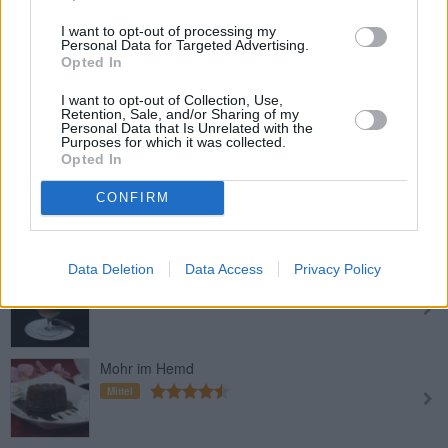
Bunte Bruchschokolade
I want to opt-out of processing my
Leicht
Personal Data for Targeted Advertising.
Opted In
Schokoladen-Mousse
I want to opt-out of Collection, Use,
Retention, Sale, and/or Sharing of my
Leicht
Personal Data that Is Unrelated with the
Purposes for which it was collected.
Opted In
Mousse au Chocolat
CONFIRM
Leicht
Data Deletion
Data Access
Privacy Policy
Schoko-Eierlikör-Mousse
Leicht
Mohr im Hemd
Mittel