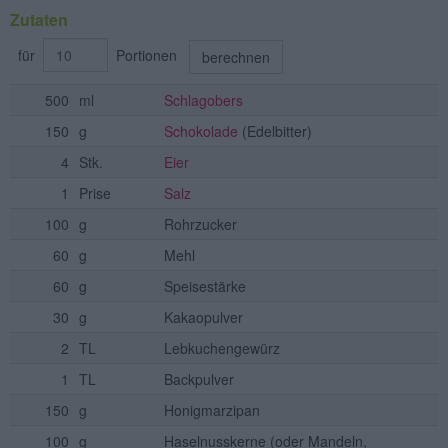
Zutaten
für
Portionen
berechnen
500
ml
Schlagobers
150
g
Schokolade
(Edelbitter)
4
Stk.
Eier
1
Prise
Salz
100
g
Rohrzucker
60
g
Mehl
60
g
Speisestärke
30
g
Kakaopulver
2
TL
Lebkuchengewürz
1
TL
Backpulver
150
g
Honigmarzipan
100
g
Haselnusskerne
(oder Mandeln,