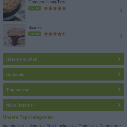
Orangen-Honig-Tarte
Leicht
Scones
Leicht
Rezepte suchen
Cocktails
Tagesrezept
Neue Rezepte
Unsere Top-Kategorien
Vegetarisch
/
Vegan
/
Frisch gekocht
/
Gemüse
/
Dampfgarer