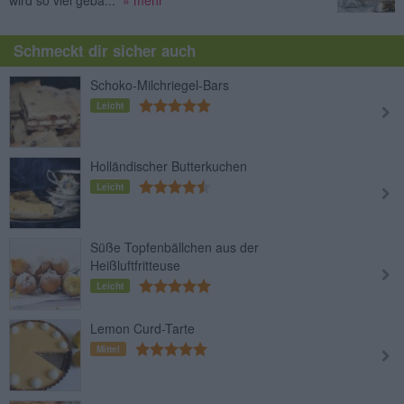
wird so viel geba...
» mehr
Schmeckt dir sicher auch
Schoko-Milchriegel-Bars
Leicht
Holländischer Butterkuchen
Leicht
Süße Topfenbällchen aus der
Heißluftfritteuse
Leicht
Lemon Curd-Tarte
Mittel