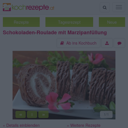
Suche
Togg
navig
Rezepte
Tagesrezept
Neue
Schokoladen-Roulade mit Marzipanfüllung
Ab ins Kochbuch
«
»
1
/1
||
» Details einblenden
» Weitere Rezepte