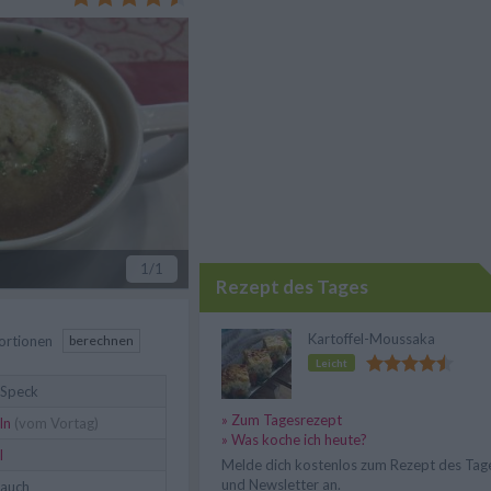
t.
1
/1
Rezept des Tages
Kartoffel-Moussaka
ortionen
berechnen
Leicht
 Speck
» Zum Tagesrezept
ln
(vom Vortag)
» Was koche ich heute?
l
Melde dich kostenlos zum Rezept des Tag
und Newsletter an.
lauch