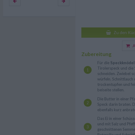
Zu den Küc
Au
Zubereitung
Für die
Speckknöde
Tirolerspeck und die
schneiden. Zwiebel sc
würfeln. Schnittlauch 
trockentupfen und fei
beiseite stellen.
Die Butter in einer P
Speck darin braten. 
ebenfalls kurz anbrat
Das Ei in einer Schüss
und mit Salz und Pfe
geschnittenen Semmel
Petersilie und Schnit