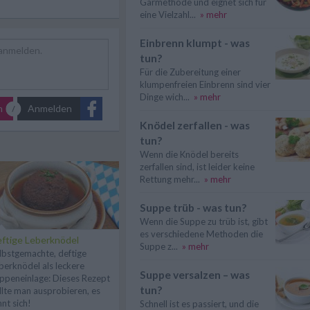
Garmethode und eignet sich für
eine Vielzahl...
» mehr
Einbrenn klumpt - was
tun?
Für die Zubereitung einer
klumpenfreien Einbrenn sind vier
Dinge wich...
» mehr
n
Anmelden
Knödel zerfallen - was
tun?
Wenn die Knödel bereits
zerfallen sind, ist leider keine
Rettung mehr...
» mehr
Suppe trüb - was tun?
Wenn die Suppe zu trüb ist, gibt
es verschiedene Methoden die
ftige Leberknödel
Suppe z...
» mehr
lbstgemachte, deftige
berknödel als leckere
Suppe versalzen – was
ppeneinlage: Dieses Rezept
tun?
llte man ausprobieren, es
hnt sich!
Schnell ist es passiert, und die