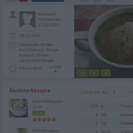
Tirol, und ist auch bei uns belieb
kochspezi
Mitglied seit:
27.02.2014
29.12.2016
Arbeitszeit:
10 min
Koch/Backzeit:
10 min
Ruhezeit:
30 min
Gesamtzeit:
50 min
Schwierigkeit:
«
»
||
Ähnliche Rezepte
Zutaten
für
P
Saure Mehlsuppe-
150
g
Tiroler
Zurek
Leicht
3
Stk.
Semme
1
Stk.
Zwiebe
Einbrennsuppe
1
Bund
Schnitt