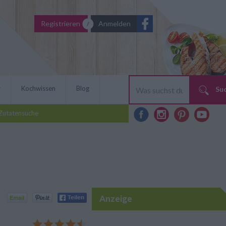
Registrieren
Anmelden
r
Kochwissen
Blog
Su
Zutatensuche
Anzeige
 kommt aus dem schönen