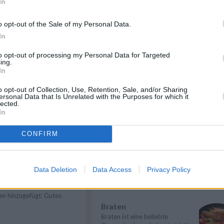
In
Eier kochen
e
/
Wer Eier kochen will, sollte in
o opt-out of the Sale of my Personal Data.
/
Omas Rezepte
/
erster Linie auf die richtige
pen Rezepte
/
In
Garzeit ...
» mehr
e
/
Vorspeisen Rezepte
/
to opt-out of processing my Personal Data for Targeted
te
Suppen kochen
ing.
In
Suppen kochen - so gelingt es.
Als Grundlage für Suppen dienen
klare ...
» mehr
o opt-out of Collection, Use, Retention, Sale, and/or Sharing
ersonal Data that Is Unrelated with the Purposes for which it
lected.
Rindfleisch kochen
In
Rindfleisch kochen - Wer ein
paar einfache Tipps & Tricks
CONFIRM
beherzigt, k...
» mehr
Mit Kräutern kochen
Mit Kräutern kochen - Kräuter
Data Deletion
Data Access
Privacy Policy
sind für den Geschmack einer
Mahlzeit...
» mehr
en hinzugefügt. Gutes
Braten
Braten ist eine beliebte