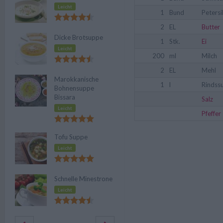
Leicht
1
Bund
Petersi
2
EL
Butter
Dicke Brotsuppe
1
Stk.
Ei
Leicht
200
ml
Milch
2
EL
Mehl
Marokkanische
1
l
Rindss
Bohnensuppe
Bissara
Salz
Leicht
Pfeffer
Tofu Suppe
Leicht
Schnelle Minestrone
Leicht