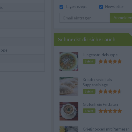
Tagesrezept
Newsletter
lie
Anmelde
Schmeckt dir sicher auch
uppe
Lungenstrudelsuppe
Leicht
Kräuterravioli als
Suppeneinlage
Leicht
Glutenfreie Frittaten
Leicht
Grießnockerl mit Parmesan