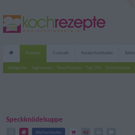
Rezepte
Cocktails
Rezept hochladen
Bilde
Kategorien
Tagesrezept
Neue Rezepte
Top 100
Grundrezepte
Speckknödelsuppe
Die leckere Speckknödelsuppe
Bild hochladen