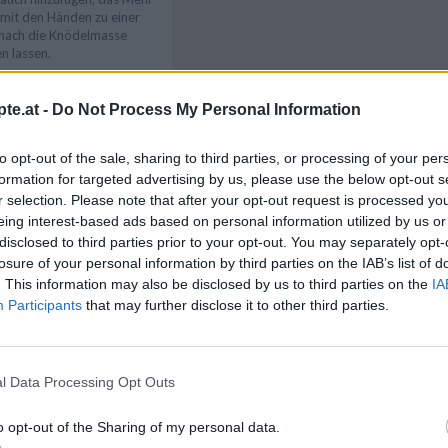
mit den Händen zu einer
nach die Knödelmasse
n lassen.
ie Speckknödel Masse
n. Die Hände anfeuchten
te.at -
Do Not Process My Personal Information
formen. Salzwasser zum
Like uns auf Facebook...
ie Knödel ca. 10 Minuten
to opt-out of the sale, sharing to third parties, or processing of your per
formation for targeted advertising by us, please use the below opt-out s
nödel aus dem Wasser
r selection. Please note that after your opt-out request is processed y
d in tiefe Suppenteller
eing interest-based ads based on personal information utilized by us or
nrichten.
disclosed to third parties prior to your opt-out. You may separately opt-
losure of your personal information by third parties on the IAB’s list of
. This information may also be disclosed by us to third parties on the
IA
pe mit frischen klein
Participants
that may further disclose it to other third parties.
b. Schnittlauch und
l Data Processing Opt Outs
Artikelempfehlung
o opt-out of the Sharing of my personal data.