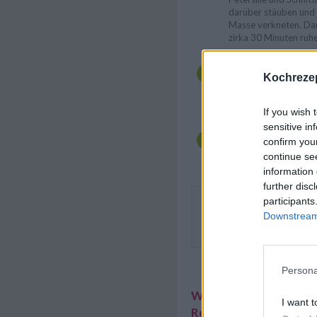
darüber stäuben und 
Masse verkneten. Da
zirka 30 Minuten ruhe
Nach der Ruhezeit d
nochmals durchknete
Kochrezep
und daraus 8 Knödel 
Kochen bringen und d
gar ziehen lassen.
If you wish 
sensitive in
Die fertigen Speckk
confirm you
nehmen, abtropfen, un
continue se
mit einer Rindsuppe a
information 
further disc
participants
Die Tiroler Speckknödelsup
Downstream 
geschnittene Kräuter wie z.
Liebstöckel garnieren.
Persona
Weitere interessante
I want t
Rezeptsammlungen