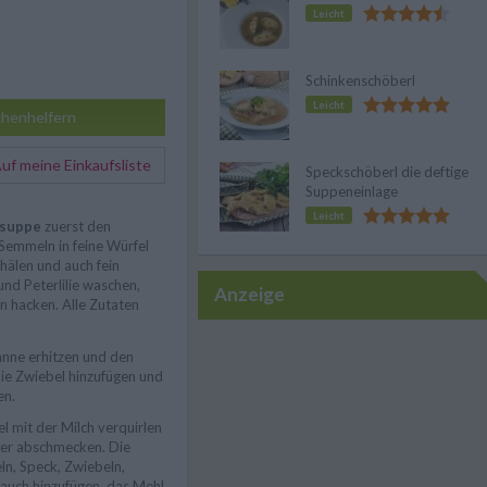
Leicht
Schinkenschöberl
Leicht
henhelfern
f meine Einkaufsliste
Speckschöberl die deftige
Suppeneinlage
Leicht
lsuppe
zuerst den
 Semmeln in feine Würfel
hälen und auch fein
und Peterlilie waschen,
Anzeige
n hacken. Alle Zutaten
fanne erhitzen und den
Die Zwiebel hinzufügen und
en.
el mit der Milch verquirlen
ffer abschmecken. Die
n, Speck, Zwiebeln,
tlauch hinzufügen, das Mehl