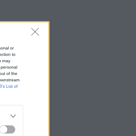
sonal or
ection to
ou may
 personal
out of the
 downstream
B’s List of