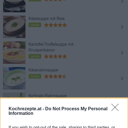
Käsesuppe mit Reis
Leicht
Kartoffel-Trüffelsuppe mit
Knusperbacon
Leicht
Käserahmsuppe
Leicht
Kohlrabi-Rahmsuppe
Leicht
Kochrezepte.at -
Do Not Process My Personal
Information
Einfache Champignoncremesuppe
If you wish to opt-out of the sale, sharing to third parties, or
Leicht