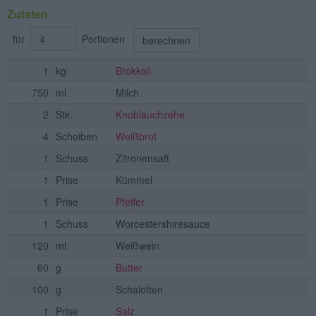
Zutaten
für
Portionen
berechnen
1
kg
Brokkoli
750
ml
Milch
2
Stk.
Knoblauchzehe
4
Scheiben
Weißbrot
1
Schuss
Zitronensaft
1
Prise
Kümmel
1
Prise
Pfeffer
1
Schuss
Worcestershiresauce
120
ml
Weißwein
60
g
Butter
100
g
Schalotten
1
Prise
Salz