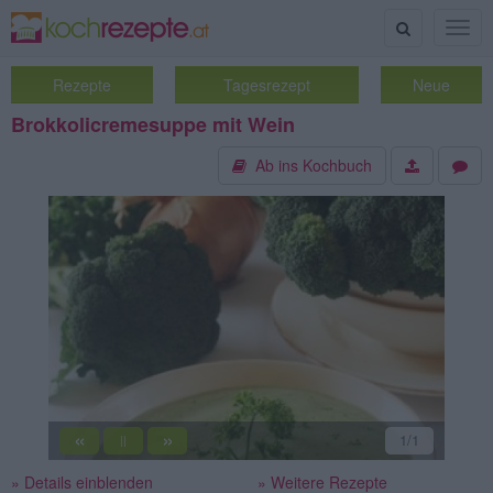
Suche
Togg
navig
Rezepte
Tagesrezept
Neue
Brokkolicremesuppe mit Wein
Ab ins Kochbuch
«
»
1
/1
||
» Details einblenden
» Weitere Rezepte