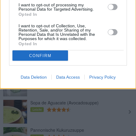
Mittel
I want to opt-out of processing my
Personal Data for Targeted Advertising.
Opted In
Rucolaschaumsuppe
I want to opt-out of Collection, Use,
Leicht
Retention, Sale, and/or Sharing of my
Personal Data that Is Unrelated with the
Purposes for which it was collected.
Opted In
Selleriecremesuppe
Leicht
CONFIRM
Spargelsuppe
Data Deletion
Data Access
Privacy Policy
Mittel
Sopa de Aguacate (Avocadosuppe)
Leicht
Pannonische Kukuruzsuppe