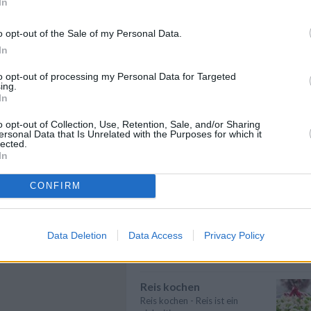
In
Suppen kochen
Suppen kochen - so gelingt es.
o opt-out of the Sale of my Personal Data.
Als Grundlage für Suppen dienen
In
klare ...
» mehr
to opt-out of processing my Personal Data for Targeted
Gemüse kochen
ing.
In
Gemüse kochen - Gemüse ist
lecker und gesund. Die
nfache Waffeln
Gemüsesorten und ...
» mehr
o opt-out of Collection, Use, Retention, Sale, and/or Sharing
t Früchten, Eis oder
ersonal Data that Is Unrelated with the Purposes for which it
lected.
rmelade wird aus den
Gesund kochen
In
nfachen Waffeln ein
Gesund kochen - Mit
widerstehliches Dessert.
hochwertigen Lesbensmitteln
s Rezept gelingt auch ohne
CONFIRM
und der richtigen Zube...
» mehr
ckerfahrung.
Brokkoli kochen
Brokkoli kochen - Bevor es
Data Deletion
Data Access
Privacy Policy
daran geht, den Brokkoli zu
kochen, kommt d...
» mehr
Reis kochen
Reis kochen - Reis ist ein