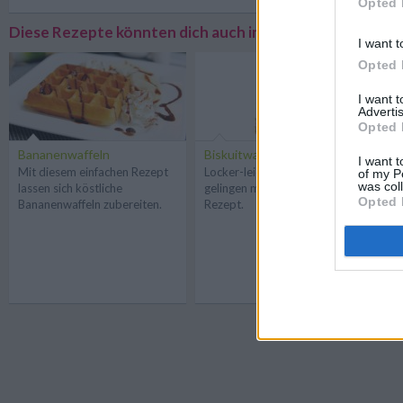
Opted 
Diese Rezepte könnten dich auch interessieren
I want t
Opted 
I want 
Advertis
Opted 
Bananenwaffeln
Biskuitwaffeln
Ei
I want t
Mit diesem einfachen Rezept
Locker-leichte Biskuitwaffeln
Mi
of my P
was col
lassen sich köstliche
gelingen mit diesem tollen
Ma
Opted 
Bananenwaffeln zubereiten.
Rezept.
ei
un
Da
Ba