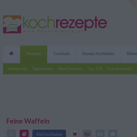
Rezepte
Cocktails
Rezept hochladen
Bilde
Kategorien
Tagesrezept
Neue Rezepte
Top 100
Grundrezepte
Feine Waffeln
Mit dem Rezept für feine Waffel
Bild hochladen