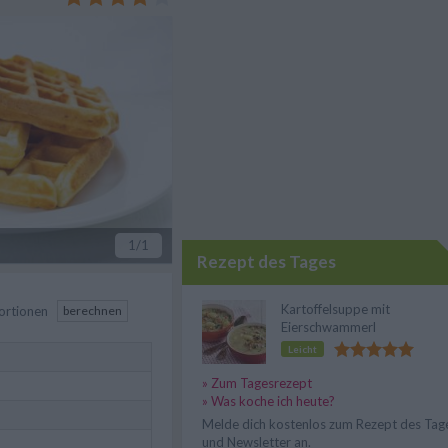
end Besuch kommt.
1
/1
Rezept des Tages
Kartoffelsuppe mit
ortionen
berechnen
Eierschwammerl
Leicht
» Zum Tagesrezept
» Was koche ich heute?
Melde dich kostenlos zum Rezept des Tag
und Newsletter an.