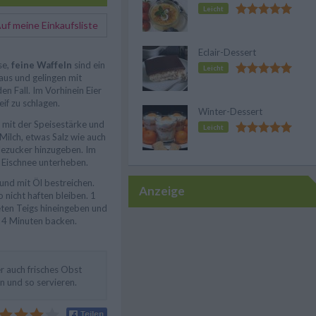
Leicht
f meine Einkaufsliste
Eclair-Dessert
se,
feine Waffeln
sind ein
Leicht
s und gelingen mit
en Fall. Im Vorhinein Eier
if zu schlagen.
Winter-Dessert
mit der Speisestärke und
Leicht
Milch, etwas Salz wie auch
llezucker hinzugeben. Im
 Eischnee unterheben.
und mit Öl bestreichen.
Anzeige
 nicht haften bleiben. 1
eten Teigs hineingeben und
s 4 Minuten backen.
er auch frisches Obst
n und so servieren.