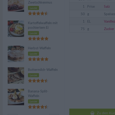
Zwetschkenmus
1
Prise
Salz
Leicht
50
g
Speise
1
EL
Vanille
Kartoffelwaffeln mit
pochiertem Ei
75
g
Zucker
Leicht
Herbst-Waffeln
Leicht
Buttermilch-Waffeln
Leicht
Banana-Split-
Waffeln
Leicht
Zu den Küc