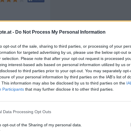
pte
/
Dessert Rezepte
/
te.at -
Do Not Process My Personal Information
en Rezepte
/
Like uns auf Facebook...
richte
/
to opt-out of the sale, sharing to third parties, or processing of your per
ische Rezepte
/
 Rezepte
formation for targeted advertising by us, please use the below opt-out s
r selection. Please note that after your opt-out request is processed y
eing interest-based ads based on personal information utilized by us or
disclosed to third parties prior to your opt-out. You may separately opt-
losure of your personal information by third parties on the IAB’s list of
. This information may also be disclosed by us to third parties on the
IA
Participants
that may further disclose it to other third parties.
l Data Processing Opt Outs
Artikelempfehlung
o opt-out of the Sharing of my personal data.
n
Anmelden