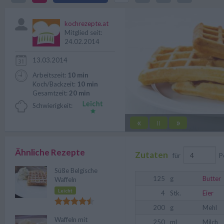
sicheren Seite, wenn überrasch
kochrezepte.at
Mitglied seit:
24.02.2014
13.03.2014
Arbeitszeit:
10 min
Koch/Backzeit:
10 min
Gesamtzeit:
20 min
Schwierigkeit:
«
»
||
Ähnliche Rezepte
Zutaten
für
P
Süße Belgische
125
g
Butter
Waffeln
Leicht
4
Stk.
Eier
200
g
Mehl
Waffeln mit
250
ml
Milch