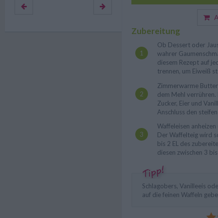
Au
Zubereitung
Ob Dessert oder Jau
wahrer Gaumenschmau
diesem Rezept auf jed
trennen, um Eiweiß ste
Zimmerwarme Butter 
dem Mehl verrühren. 
Zucker, Eier und Vani
Anschluss den steifen
Waffeleisen anheizen 
Der Waffelteig wird so
bis 2 EL des zubereit
diesen zwischen 3 bi
Schlagobers, Vanilleeis od
auf die feinen Waffeln gebe