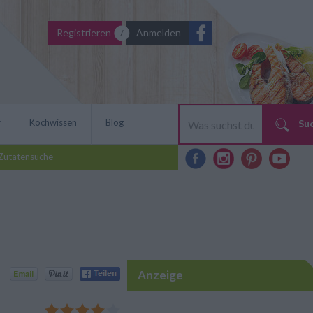
Registrieren
Anmelden
r
Kochwissen
Blog
Su
Zutatensuche
Anzeige
n ist man immer auf der