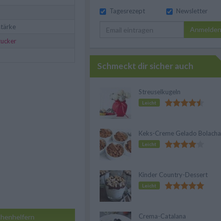
Tagesrezept
Newsletter
stärke
Anmelde
zucker
Schmeckt dir sicher auch
Streuselkugeln
Leicht
Keks-Creme Gelado Bolacha
Leicht
Kinder Country-Dessert
Leicht
Crema-Catalana
henhelfern