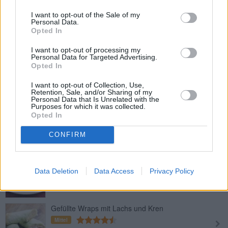
I want to opt-out of the Sale of my
Personal Data.
Pikante Wraps
Opted In
Leicht
I want to opt-out of processing my
Personal Data for Targeted Advertising.
Opted In
Hühnchen-Wraps
Leicht
I want to opt-out of Collection, Use,
Retention, Sale, and/or Sharing of my
Personal Data that Is Unrelated with the
Purposes for which it was collected.
Opted In
Salami Wraps
Leicht
CONFIRM
Thunfisch-Wraps
Data Deletion
Data Access
Privacy Policy
Leicht
Gefüllte Wraps mit Lachs und Kren
Mittel