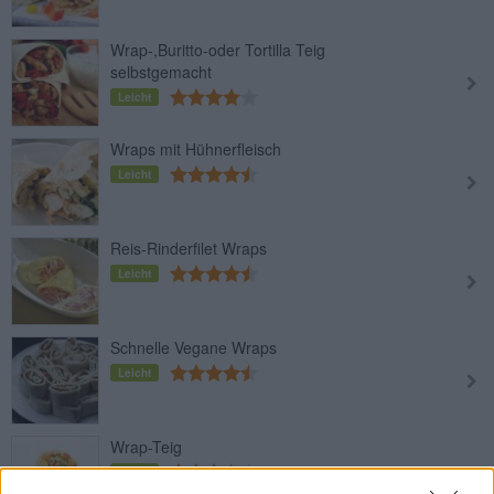
Wrap-,Buritto-oder Tortilla Teig
selbstgemacht
Leicht
Wraps mit Hühnerfleisch
Leicht
Reis-Rinderfilet Wraps
Leicht
Schnelle Vegane Wraps
Leicht
Wrap-Teig
Leicht