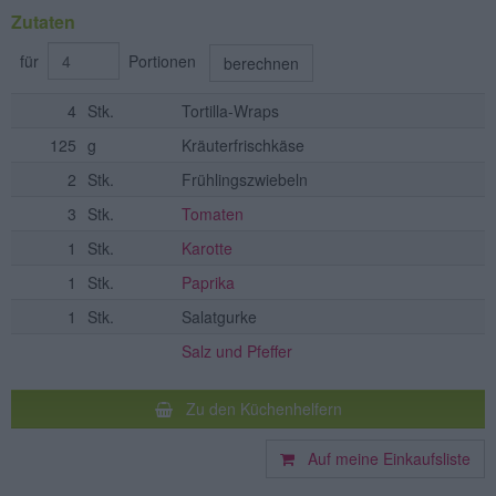
Zutaten
für
Portionen
berechnen
4
Stk.
Tortilla-Wraps
125
g
Kräuterfrischkäse
2
Stk.
Frühlingszwiebeln
3
Stk.
Tomaten
1
Stk.
Karotte
1
Stk.
Paprika
1
Stk.
Salatgurke
Salz und Pfeffer
Zu den Küchenhelfern
Auf meine Einkaufsliste