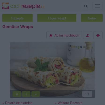
Suche
Togg
navig
Rezepte
Tagesrezept
Neue
Gemüse Wraps
Ab ins Kochbuch
«
»
1
/1
||
» Details einblenden
» Weitere Rezepte