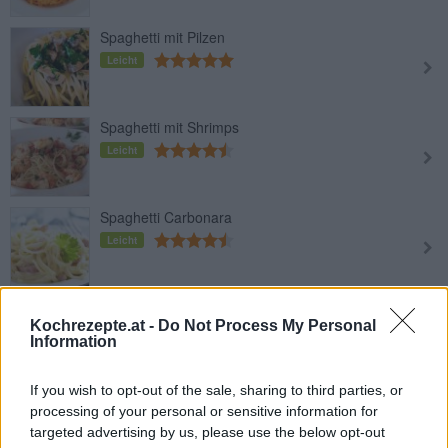
Spaghetti mit Pilzen
Leicht
Spaghetti mit Shrimps
Leicht
Spaghetti Carbonara
Leicht
Thunfischspaghetti
Kochrezepte.at -
Do Not Process My Personal
Leicht
Information
If you wish to opt-out of the sale, sharing to third parties, or
Spaghetti mit Tofu
processing of your personal or sensitive information for
Leicht
targeted advertising by us, please use the below opt-out