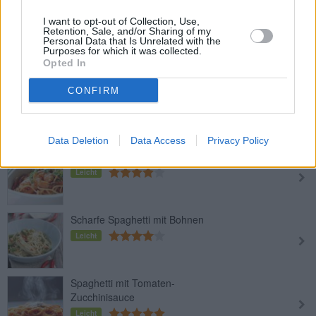
I want to opt-out of Collection, Use,
Pasta Asciutta
Retention, Sale, and/or Sharing of my
Personal Data that Is Unrelated with the
Leicht
Purposes for which it was collected.
Opted In
CONFIRM
Spaghetti mit Avocadosauce
Leicht
Data Deletion
Data Access
Privacy Policy
Spaghetti mit Gambas
Leicht
Scharfe Spaghetti mit Bohnen
Leicht
Spaghetti mit Tomaten-
Zucchinisauce
Leicht