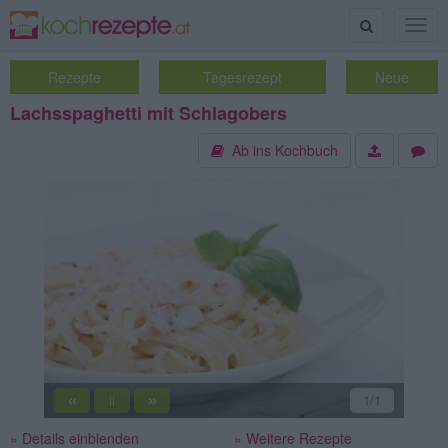
Suche
Togg
navig
Rezepte
Tagesrezept
Neue
Lachsspaghetti mit Schlagobers
Ab ins Kochbuch
«
»
1
/1
||
» Details einblenden
» Weitere Rezepte