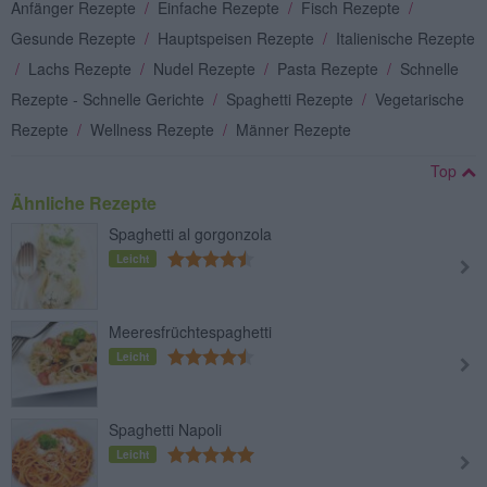
Anfänger Rezepte
/
Einfache Rezepte
/
Fisch Rezepte
/
Gesunde Rezepte
/
Hauptspeisen Rezepte
/
Italienische Rezepte
/
Lachs Rezepte
/
Nudel Rezepte
/
Pasta Rezepte
/
Schnelle
Rezepte - Schnelle Gerichte
/
Spaghetti Rezepte
/
Vegetarische
Rezepte
/
Wellness Rezepte
/
Männer Rezepte
Top
Ähnliche Rezepte
Spaghetti al gorgonzola
Leicht
Meeresfrüchtespaghetti
Leicht
Spaghetti Napoli
Leicht