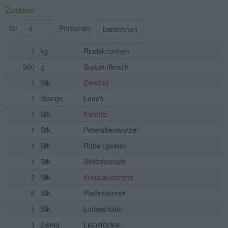
Zutaten
für
Portionen
berechnen
1
kg
Rindsknochen
500
g
Suppenfleisch
1
Stk.
Zwiebel
1
Stange
Lauch
1
Stk.
Karotte
1
Stk.
Petersilienwurzel
1
Stk.
Rübe
(gelbe)
1
Stk.
Sellerieknolle
2
Stk.
Knoblauchzehe
6
Stk.
Pfefferkörner
1
Stk.
Lorbeerblatt
1
Zweig
Liebstöckel