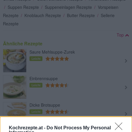
/
Suppen Rezepte
/
Suppeneinlagen Rezepte
/
Vorspeisen
Rezepte
/
Knoblauch Rezepte
/
Butter Rezepte
/
Sellerie
Rezepte
Top
Ähnliche Rezepte
Saure Mehlsuppe-Zurek
Leicht
Einbrennsuppe
Leicht
Dicke Brotsuppe
Leicht
Kochrezepte.at -
Do Not Process My Personal
Marokkanische Bohnensuppe