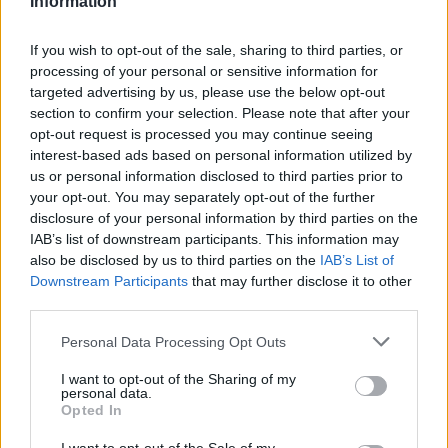
Information
Bissara
Leicht
If you wish to opt-out of the sale, sharing to third parties, or
processing of your personal or sensitive information for
Tofu Suppe
targeted advertising by us, please use the below opt-out
Leicht
section to confirm your selection. Please note that after your
opt-out request is processed you may continue seeing
interest-based ads based on personal information utilized by
Schnelle Minestrone
us or personal information disclosed to third parties prior to
your opt-out. You may separately opt-out of the further
Leicht
disclosure of your personal information by third parties on the
IAB’s list of downstream participants. This information may
also be disclosed by us to third parties on the
IAB’s List of
Russische Suppe-Soljanka
Downstream Participants
that may further disclose it to other
Mittel
third parties.
Personal Data Processing Opt Outs
Schnelle Käsesuppe
I want to opt-out of the Sharing of my
Leicht
personal data.
Opted In
Kürbis-Kokos-Suppe