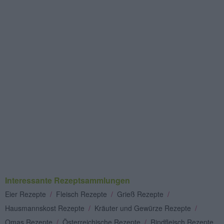
Interessante Rezeptsammlungen
Eier Rezepte
/
Fleisch Rezepte
/
Grieß Rezepte
/
Hausmannskost Rezepte
/
Kräuter und Gewürze Rezepte
/
Omas Rezepte
/
Österreichische Rezepte
/
Rindfleisch Rezepte