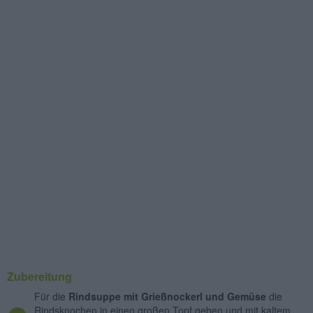
Zubereitung
Für die
Rindsuppe mit Grießnockerl und Gemüse
die
Rindsknochen in einen großen Topf geben und mit kaltem