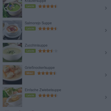
Kräutersuppe
Leicht
Salmorejo Suppe
Leicht
Zucchinisuppe
Leicht
Grießnockerlsuppe
Mittel
Einfache Zwiebelsuppe
Leicht