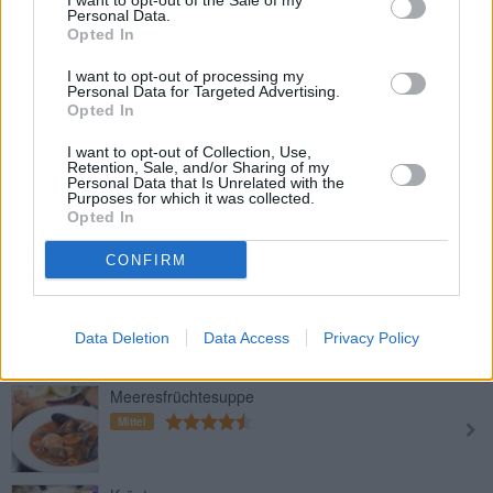
I want to opt-out of the Sale of my
Personal Data.
Mittel
Opted In
I want to opt-out of processing my
Personal Data for Targeted Advertising.
Obstsuppe
Opted In
Leicht
I want to opt-out of Collection, Use,
Retention, Sale, and/or Sharing of my
Personal Data that Is Unrelated with the
Gratinierte Zwiebelsuppe
Purposes for which it was collected.
Opted In
Leicht
CONFIRM
Knoblauchsuppe vegan
Leicht
Data Deletion
Data Access
Privacy Policy
Meeresfrüchtesuppe
Mittel