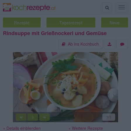
Suche
Togg
navig
Rezepte
Tagesrezept
Neue
Rindsuppe mit Grießnockerl und Gemüse
Ab ins Kochbuch
«
»
1
/1
||
» Details einblenden
» Weitere Rezepte