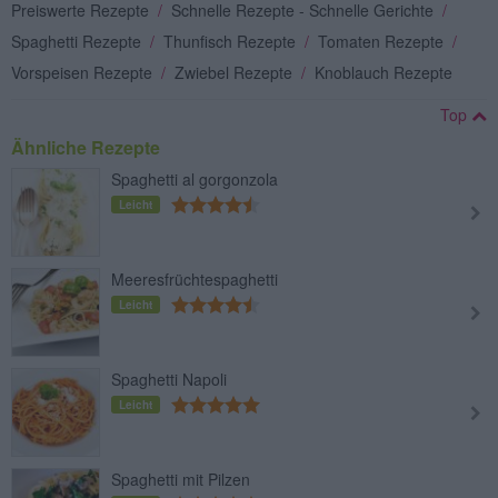
Preiswerte Rezepte
/
Schnelle Rezepte - Schnelle Gerichte
/
Spaghetti Rezepte
/
Thunfisch Rezepte
/
Tomaten Rezepte
/
Vorspeisen Rezepte
/
Zwiebel Rezepte
/
Knoblauch Rezepte
Top
Ähnliche Rezepte
Spaghetti al gorgonzola
Leicht
Meeresfrüchtespaghetti
Leicht
Spaghetti Napoli
Leicht
Spaghetti mit Pilzen