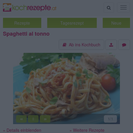
Suche
Togg
navig
Rezepte
Tagesrezept
Neue
Spaghetti al tonno
Ab ins Kochbuch
«
»
1
/1
||
» Details einblenden
» Weitere Rezepte