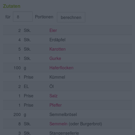
Zutaten
für
Portionen
berechnen
2
Stk.
Eier
4
Stk.
Erdäpfel
5
Stk.
Karotten
1
Stk.
Gurke
100
g
Haferflocken
1
Prise
Kümmel
2
EL
Öl
1
Prise
Salz
1
Prise
Pfeffer
200
g
Semmelbrösel
8
Stk.
Semmeln
(oder Burgerbrot)
3
Stk.
Stangensellerie