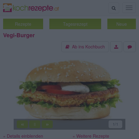
Suche
Togg
navig
Rezepte
Tagesrezept
Neue
Vegi-Burger
Ab ins Kochbuch
«
»
1
/1
||
» Details einblenden
» Weitere Rezepte