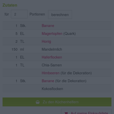
Zutaten
für
Portionen
berechnen
1
Stk.
Banane
5
EL
Magertopfen
(Quark)
2
TL
Honig
150
ml
Mandelmilch
1
EL
Haferflocken
1
TL
Chia-Samen
Himbeeren
(für die Dekoration)
1
Stk.
Banane
(für die Dekoration)
Kokosflocken
Zu den Küchenhelfern
Auf meine Einkaufsliste