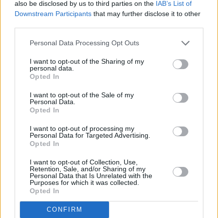
also be disclosed by us to third parties on the
IAB’s List of
Leicht
Downstream Participants
that may further disclose it to other
third parties.
Smiley Spiegelei mit rotem Paprika
Personal Data Processing Opt Outs
Leicht
I want to opt-out of the Sharing of my
personal data.
Opted In
Apfel-Haferflocken-Scones
I want to opt-out of the Sale of my
Mittel
Personal Data.
Opted In
Chiapudding mit Kokos und Ananas
I want to opt-out of processing my
Personal Data for Targeted Advertising.
Leicht
Opted In
I want to opt-out of Collection, Use,
Retention, Sale, and/or Sharing of my
Goldene-Milch
Personal Data that Is Unrelated with the
Purposes for which it was collected.
Leicht
Opted In
CONFIRM
Custard Toast mit Erdbeeren