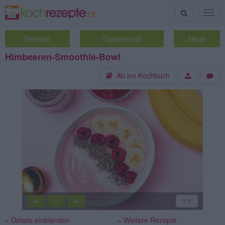
Suche
Togg
navig
Rezepte
Tagesrezept
Neue
Himbeeren-Smoothie-Bowl
Ab ins Kochbuch
«
»
1
/1
||
» Details einblenden
» Weitere Rezepte