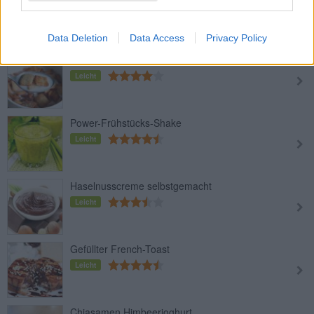
Leicht
Data Deletion
Data Access
Privacy Policy
Zimtkissen-Zerealien
Leicht
Power-Frühstücks-Shake
Leicht
Haselnusscreme selbstgemacht
Leicht
Gefüllter French-Toast
Leicht
Chiasamen Himbeerjoghurt